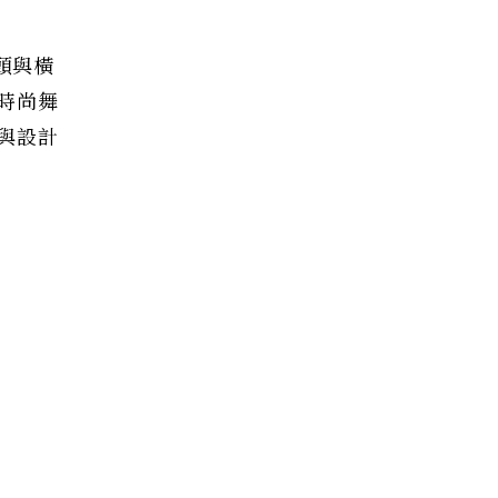
頭與橫
時尚舞
與設計