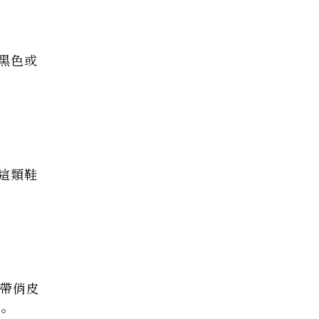
黑色或
這類鞋
帶俏皮
。