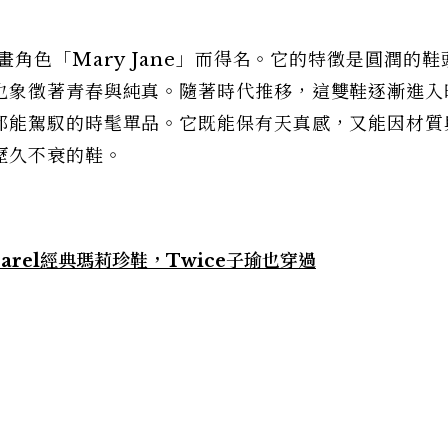
角色「Mary Jane」而得名。它的特徵是圓潤的鞋
也象徵著青春與純真。隨著時代推移，這雙鞋逐漸進入
都能駕馭的時髦單品。它既能保有天真感，又能因材質
歷久不衰的鞋。
rel經典瑪莉珍鞋，Twice子瑜也穿過