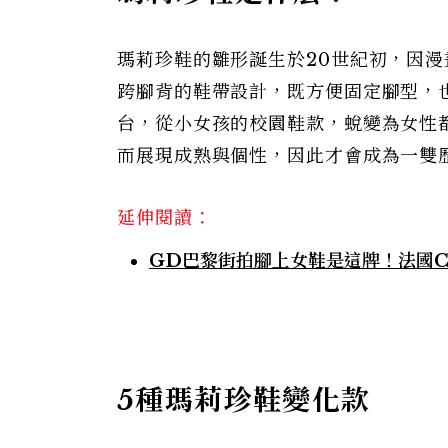
瑪莉珍鞋的雛形誕生於20世紀初，因漫畫
跨腳背的鞋帶設計，既方便固定腳型，
台，從小女孩的校園鞋款，蛻變為女性
而展現成熟與個性，因此才會成為一雙
延伸閱讀：
GD巴黎街拍腳上女鞋是這牌！法國Ca
5種瑪莉珍鞋變化款