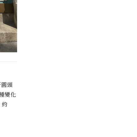
著圓頭
種變化
、約