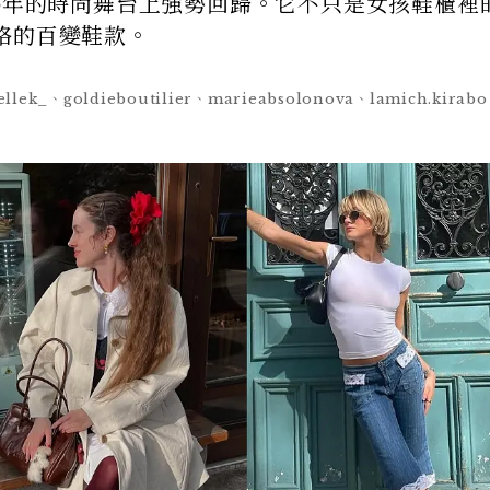
25年的時尚舞台上強勢回歸。它不只是女孩鞋櫃裡
格的百變鞋款。
lek_、goldieboutilier、marieabsolonova、lamich.kirab