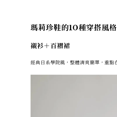
瑪莉珍鞋的10種穿搭風
襯衫＋百褶裙
經典日系學院風，整體清爽簡單，重點