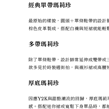
經典單帶瑪莉珍
最原始的樣貌，圓頭＋單條鞋帶的設計
棕色皮革製成，搭配白襪與短裙就能輕
多帶瑪莉珍
除了單條鞋帶，設計師常延伸成雙帶或
款多見於時裝週街拍，與襯衫裙或高腰
厚底瑪莉珍
因應Y2K與甜酷潮流的回歸，厚底瑪
感。搭配迷你裙或寬鬆下身單品時，都