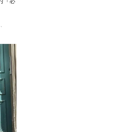
的「必
o、