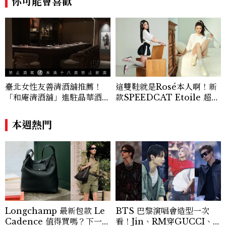
你可能會喜歡
lin@mctw.com.tw
臺北女性友善清酒舖推薦！
這雙鞋就是Rosé本人啊！新
「和庵清酒舖」進駐晶華酒
款SPEEDCAT Etoile 超級
店：首創五行心情選酒、單杯
美，緞面光澤+蝴蝶結，更聯
180元起輕鬆微醺
名 nomel 推出夏日檸檬黃
本週熱門
贈禮
Longchamp 最新包款 Le
BTS 巴黎演唱會造型一次
Cadence 值得買嗎？下一款
看！Jin、RM穿GUCCI、Ji