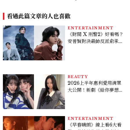
人氣包就是它，尺寸、容量、
min 換上4套 Dior、Jung
價格、5大亮點一次看
Kook演繹Balenciaga訂製
看過此篇文章的人也喜歡
服
ENTERTAINMENT
《財閥 X 刑警2》好看嗎？
安普賢對決最帥反派俞承
豪，鄭恩彩接棒女主，開專
機、刷黑卡，用錢輾壓罪犯
的陳利手回來了，這次能玩
多大？
BEAUTY
2026上半年惠利愛用清單
大公開！新劇《給你夢想》
美出新高度，10款保養、香
水、護髮同款一次看
ENTERTAINMENT
《早春晴朗》線上看6大看