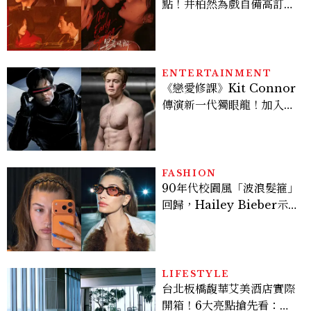
點！井柏然為戲自備高訂，
孫千苦等地下戀轉正，雨夜
激吻獲讚慾感天花板
ENTERTAINMENT
《戀愛修課》Kit Connor
傳演新一代獨眼龍！加入新
版《X戰警》，可望搭檔
Sadie Sink
FASHION
90年代校園風「波浪髮箍」
回歸，Hailey Bieber示
範如何戴得時髦：這款Miu
Miu髮箍未開賣先爆紅！
LIFESTYLE
台北板橋馥華艾美酒店實際
開箱！6大亮點搶先看：新