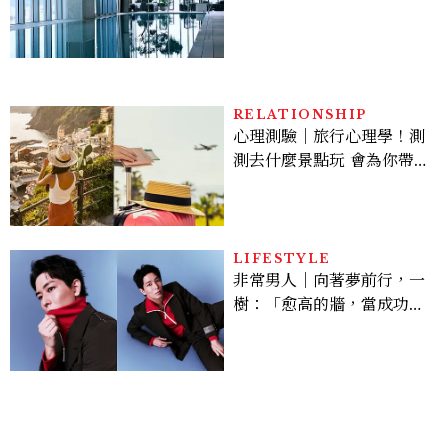
北最新旅宿地標、高空泳
池、客房藏奢華細節
RELATIONSHIP
心理測驗｜旅行心理學！測
測去什麼景點玩 會為你帶來
好運
LIFESTYLE
非常男人｜向著夢前行，一
樹：「愈高的牆，當成功爬
上去的那一刻，就愈有成就
感。」