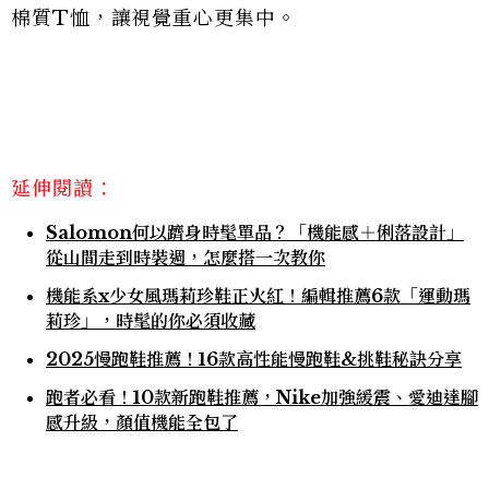
棉質T恤，讓視覺重心更集中。
延伸閱讀：
Salomon何以躋身時髦單品？「機能感＋俐落設計」
從山間走到時裝週，怎麼搭一次教你
機能系x少女風瑪莉珍鞋正火紅！編輯推薦6款「運動瑪
莉珍」，時髦的你必須收藏
2025慢跑鞋推薦！16款高性能慢跑鞋&挑鞋秘訣分享
跑者必看！10款新跑鞋推薦，Nike加強緩震、愛迪達腳
感升級，顏值機能全包了