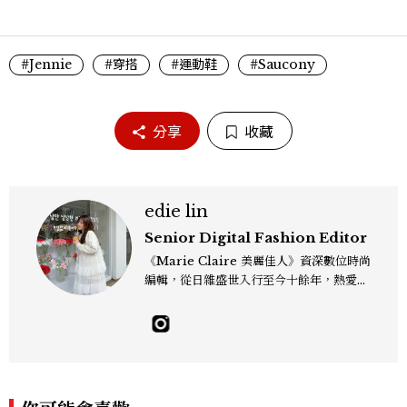
#Jennie
#穿搭
#運動鞋
#Saucony
分享
收藏
edie lin
Senior Digital Fashion Editor
《Marie Claire 美麗佳人》資深數位時尚
編輯，從日雜盛世入行至今十餘年，熱愛服
裝、鞋包與配件，以及趨勢觀察與名人風格
研究，還有點天秤座一眼看穿「這會紅」的
美感本能，更擅長把流行轉化成讀者真正用
得上的穿搭靈感，對購物完全沒有抵抗力
（一律視為靈感投資），記住：“Life is to
o short to blend in.” Contact：edie_