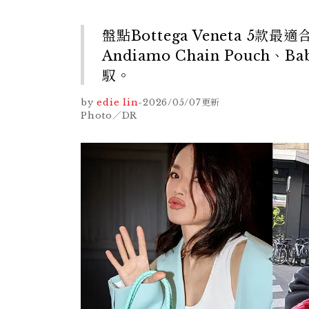
盤點Bottega Veneta 5款最
Andiamo Chain Pouch
馭。
by
edie lin
-
2026/05/07
更新
Photo／DR