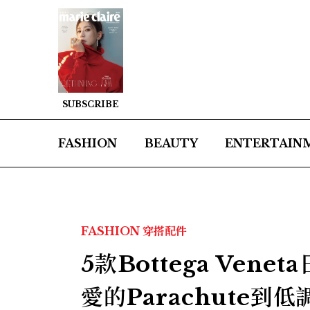
SUBSCRIBE
FASHION
BEAUTY
ENTERTAIN
FASHION
穿搭配件
5款Bottega Ve
愛的Parachute到