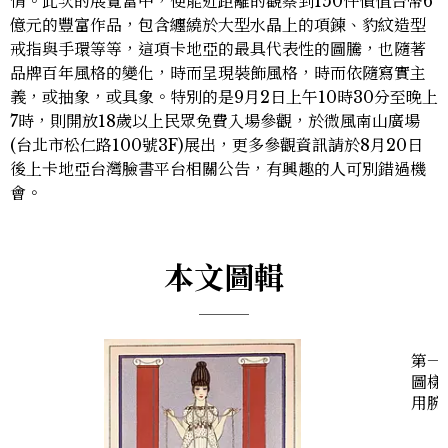
情。此次的展覽當中，便能近距離的觀察到150件價值台幣6
億元的豐富作品，包含纏繞於大型水晶上的項鍊、豹紋造型
戒指與手環等等，這項卡地亞的最具代表性的圖騰，也隨著
品牌百年風格的變化，時而呈現裝飾風格，時而依隨寫實主
義，或抽象，或具象。特別的是9月2日上午10時30分至晚上
7時，則開放18歲以上民眾免費入場參觀，於微風南山廣場
(台北市松仁路100號3F)展出，更多參觀資訊請於8月20日
後上卡地亞台灣臉書平台相關公告，有興趣的人可別錯過機
會。
本文圖輯
第一
圖樣
用腕