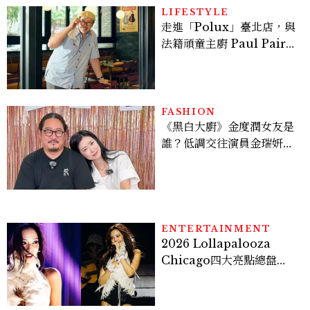
LIFESTYLE
走進「Polux」臺北店，與
法籍頑童主廚 Paul Pairet
對談：「我不做妥協的美
味」
FASHION
《黑白大廚》金度潤女友是
誰？低調交往演員金瑞妍、
曾出演《少年法庭》，私下
極簡風穿搭是日常範本！
ENTERTAINMENT
2026 Lollapalooza
Chicago四大亮點總盤
點， JENNIE、 CORTIS
登台，K-POP擄獲全球！