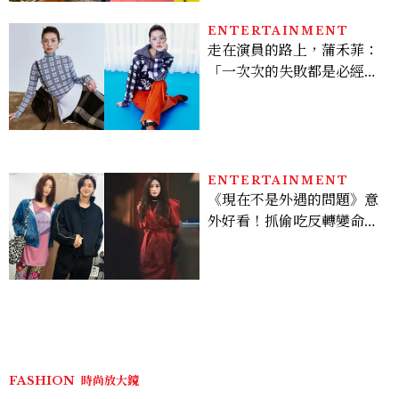
ENTERTAINMENT
走在演員的路上，蒲禾菲：
「一次次的失敗都是必經過
程，必須要經過那些練習，
才能做得好。」
ENTERTAINMENT
《現在不是外遇的問題》意
外好看！抓偷吃反轉變命
案？金憓秀傳奇美腿被讚
爆、金智勳大秀腹肌，曹汝
貞雙影后飆戲，線上看7大
看點懶人包
FASHION
時尚放大鏡