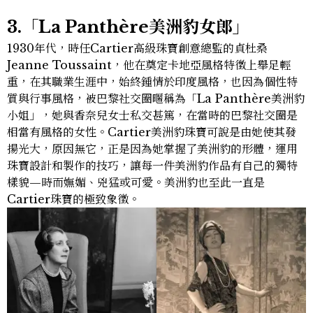
3.「La Panth
ère
美洲豹女郎」
1930年代，時任Cartier高級珠寶創意總監的貞杜桑
Jeanne Toussaint，他在奠定卡地亞風格特徵上舉足輕
重，在其職業生涯中，始終鍾情於印度風格，也因為個性特
質與行事風格，被巴黎社交圈暱稱為「La Panthère美洲豹
小姐」，她與香奈兒女士私交甚篤，在當時的巴黎社交圈是
相當有風格的女性。Cartier美洲豹珠寶可說是由她使其發
揚光大，原因無它，正是因為她掌握了美洲豹的形體，運用
珠寶設計和製作的技巧，讓每一件美洲豹作品有自己的獨特
樣貌—時而嫵媚、兇猛或可愛。美洲豹也至此一直是
Cartier珠寶的極致象徵。