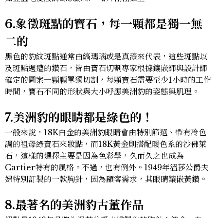
6.象徵斑點的寶石，每一顆都是獨一無
二的
黑色的豹紋斑點通常由縞瑪瑙或是真漆來代表，這些斑點以
及斑點週遭的鑽石，皆由寶石切割專家根據鑲嵌師與設計師
確定的圖案一顆顆單獨切割，每顆寶石需要至少1小時的工作
時間，寶石不同的形狀與大小呼應美洲豹的姿態與肌理。
7.美洲豹的眼睛都是綠色的！
一般來說，18K白金的美洲豹眼睛會由特別篩選、帶有冷色
調的祖母綠寶石來妝點，而18K黃金則搭配暖色系的沙佛萊
石，這樣的選擇主要是因為色彩學，久而久之也成為
Cartier特有的風格。不過，也有例外。1949年溫莎公爵夫
婦特別訂製的一款胸針，因為顧客需求，其眼睛鑲嵌黃鑽。
8.最著名的美洲豹古董作品