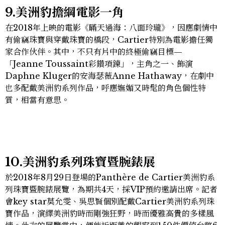
9.美洲豹擔綱電影一角
在2018年上映的電影《瞞天過海：八面玲瓏》，因應劇情中
有偷竊珠寶與穿戴珠寶的橋段，Cartier特別為電影擔任獨
家合作伙伴。其中，不只有片中的終極偷竊目標—
「Jeanne Toussaint彩鑽項鍊」，主角之一、飾演
Daphne Kluger的安海瑟薇Anne Hathaway，在劇中
也多配戴美洲豹系列作品，呼應嫵媚又時髦的角色個性特
質，相當有意思。
10.美洲豹系列珠寶暨腕錶展
於2018年8月29日登場的Panthère de Cartier美洲豹系
列珠寶暨腕錶展覽，為期共4天，採VIP預約邀請出席。記者
會key star莫允雯、吳思賢個別配戴Cartier美洲豹系列珠
寶作品，演繹美洲豹時而剛強狂野，時而優雅高貴的多樣風