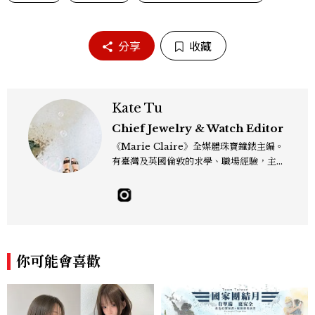
分享
收藏
Kate Tu
Chief Jewelry & Watch Editor
《Marie Claire》全媒體珠寶鐘錶主編。
有臺灣及英國倫敦的求學、職場經驗，主修
新聞學和時尚媒體。累積十年以上的《美麗
佳人》編輯工作內容，包括錶展等國際活動
採訪、珠寶市場動態等專題，及視覺拍攝執
行。用貼近生活且具知識性的視角，發掘珠
寶腕錶的細節美。Email：kate_tu@mc
tw.com.tw
你可能會喜歡