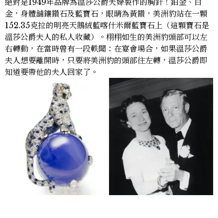
絕對是1949年品牌為溫莎公爵夫婦製作的胸針！鉑金、白
金，身體舖鑲鑽石及藍寶石，眼睛為黃鑽，美洲豹站在一顆
152.35克拉的明亮天鵝絨藍喀什米爾藍寶石上（這顆寶石是
溫莎公爵夫人的私人收藏）。栩栩如生的美洲豹頭部可以左
右轉動，在當時曾有一段軼聞：在宴會場合，如果溫莎公爵
夫人想要離開時，只要將美洲豹的頭部往左轉，溫莎公爵即
知道要帶他的夫人回家了。