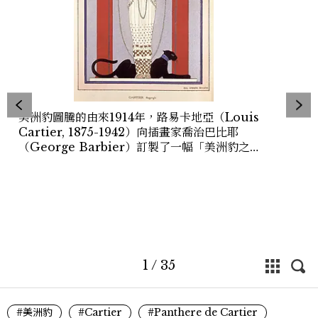
美洲豹圖騰的由來1914年，路易卡地亞（Louis
Cartier, 1875-1942）向插畫家喬治巴比耶
（George Barbier）訂製了一幅「美洲豹之
女」（Lady of the Panther），用作品牌展覽
邀請卡。這幅優雅的繪圖採用了Art Deco裝飾藝
術晚期的風格，一位年輕女子身著保羅波瑞
（Paul Poiret）設計的褶襉長袍，美洲豹則躺在
她的腳邊作為背景的一部分。
1
/
35
#美洲豹
#Cartier
#Panthere de Cartier