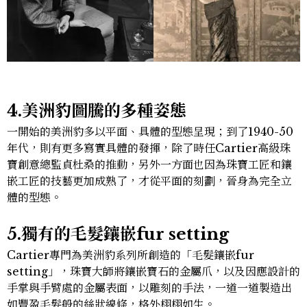
4.美洲豹圖騰的多種姿態
一開始的美洲豹多以平面、具體的型態呈現；到了1940-50
年代，則有更多寫實具體的發揮，除了時任Cartier高級珠
寶創意總監貞杜桑的推動，另外一方面也因為珠寶工匠和鑲
嵌工匠的技藝更加成熟了，才從平面的刻劃，晉身為完全立
體的型態。
5.獨有的毛髮鑲嵌fur setting
Cartier專門為美洲豹系列所創造的「毛髮鑲嵌fur
setting」，珠寶大師將鑲嵌寶石的金屬爪，以及因應設計的
手掌與手臂處的金屬表面，以雕刻的手法，一道一道製造出
如豐盈毛髮般的絲狀線條，格外栩栩如生。