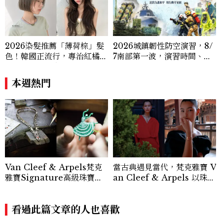
2026染髮推薦「薄荷棕」髮
2026城鎮韌性防空演習，8/
色！韓國正流行，專治紅橘
7南部第一波，演習時間、可
感，不漂也能染出高級透明感
以出門嗎？罰款懶人包
本週熱門
Van Cleef & Arpels梵克
當古典遇見當代，梵克雅寶 V
雅寶Signature高級珠寶臻
an Cleef & Arpels 以珠寶
品抵台，薈萃經典Zip項鍊、
譜寫跨越時光的美學
舞伶仙子與隱密式鑲嵌…逾百
件璀璨之作，共展世家百年工
看過此篇文章的人也喜歡
藝美學