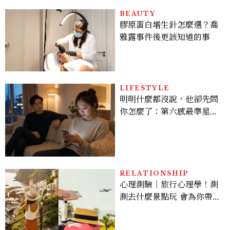
BEAUTY
膠原蛋白增生針怎麼選？喬
雅露事件後更該知道的事
LIFESTYLE
明明什麼都沒說，他卻先問
你怎麼了：第六感最準星座
TOP3，巨蟹座連語氣都有
感，這星座根本瞞不住
RELATIONSHIP
心理測驗｜旅行心理學！測
測去什麼景點玩 會為你帶來
好運