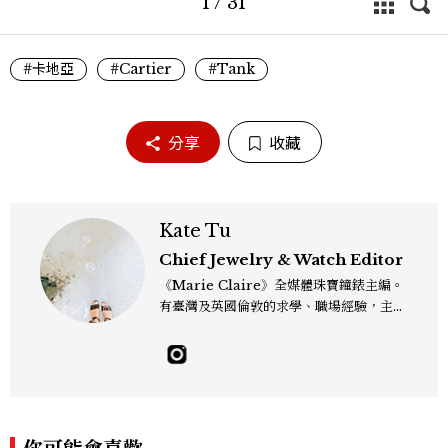
1
/
31
英國當紅的模特兒(Cara Delevigne) 波比•迪瓦
伊(Poppy Delevigne)：卡地亞是知名法國品
牌，在手上佩戴著這樣一枚腕錶，讓你的每分每秒
#卡地亞
#Cartier
#Tank
都是奇幻時刻 查理斯•迪瓦伊(Charles
Delevigne) : 我對Tank坦克腕錶非常瞭解。我
喜歡這枚腕錶，喜歡這個顏色，很經典且非常獨
分享
收藏
特。年紀越大，時間就越重要。我珍惜每一分鐘，
時間永不停止。
Kate Tu
Chief Jewelry & Watch Editor
《Marie Claire》全媒體珠寶鐘錶主編。
有臺灣及英國倫敦的求學、職場經驗，主修
新聞學和時尚媒體。累積十年以上的《美麗
佳人》編輯工作內容，包括錶展等國際活動
採訪、珠寶市場動態等專題，及視覺拍攝執
行。用貼近生活且具知識性的視角，發掘珠
寶腕錶的細節美。Email：kate_tu@mc
tw.com.tw