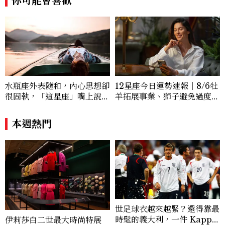
你可能會喜歡
水瓶座外表隨和，內心思想卻
12星座今日運勢速報｜8/6牡
很固執，「這星座」嘴上說都
羊拓展事業、獅子避免過度借
可以，最後還是照自己的方式
貸
選！12星座最難被改變的一
本週熱門
面
世足球衣越來越緊？還得靠最
時髦的義大利，一件 Kappa
伊莉莎白二世最大時尚特展