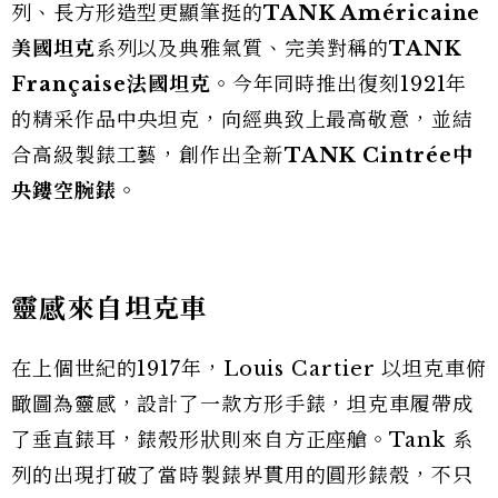
列、長方形造型更顯筆挺的
TANK Américaine
美國坦克
系列以及典雅氣質、完美對稱的
TANK
Française
法國坦克
。今年同時推出復刻1921年
的精采作品中央坦克，向經典致上最高敬意，並結
合高級製錶工藝，創作出全新
TANK Cintrée
中
央鏤空腕錶
。
靈感來自坦克車
在上個世紀的1917年，Louis Cartier 以坦克車俯
瞰圖為靈感，設計了一款方形手錶，坦克車履帶成
了垂直錶耳，錶殼形狀則來自方正座艙。Tank 系
列的出現打破了當時製錶界貫用的圓形錶殼，不只