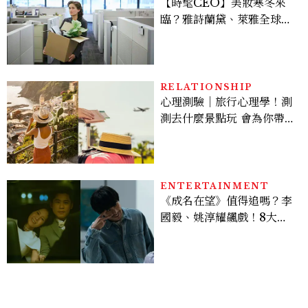
【時髦CEO】美妝寒冬來
臨？雅詩蘭黛、萊雅全球裁
員＋關閉官網，下一步計畫
曝光
RELATIONSHIP
心理測驗｜旅行心理學！測
測去什麼景點玩 會為你帶來
好運
ENTERTAINMENT
《成名在望》值得追嗎？李
國毅、姚淳耀飆戲！8大看
點與網友殘酷評價：節奏太
慢、犯人太好猜？