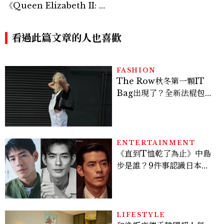
球衣開始改變球員穿搭
《Queen Elizabeth II: H
er Life in Style》開箱！3
00件英國女王服裝、婚紗、
加冕禮服一次看
看過此篇文章的人也喜歡
FASHION
The Row秋冬第一顆IT
Bag出現了？全新法棍包
「Alma」，極簡控又要開
始排隊了
ENTERTAINMENT
《直到T恤乾了為止》中島
步是誰？9件事認識日本
「昭和臉」男星：大文豪玄
孫、《地獄占星師》關鍵人
物
LIFESTYLE