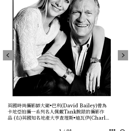
英國時尚攝影師大衛•巴利(David Bailey)曾為
卡地亞拍攝一系列名人佩戴Tank腕錶的攝影作
品 (右)英國知名地產大亨查理斯•迪瓦伊(Charles
Delevigne)以(左)女兒波比•迪瓦伊(Poppy
Delevigne)為英國知名模特兒，小女兒則為現今