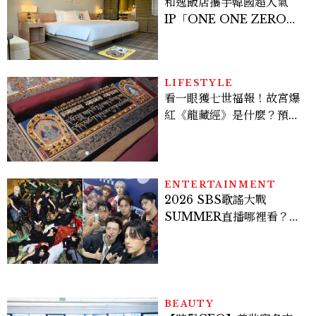
和逸飯店攜手韓國超人氣
IP「ONE ONE ZERO
SEVEN」，打造療癒系快
樂狗狗主題房！全台獨家客
房、聯名好禮一次收藏
LIFESTYLE
看一眼獲七世福報！故宮爆
紅《龍藏經》是什麼？預約
＆參觀攻略一次看
ENTERTAINMENT
2026 SBS歌謠大戰
SUMMER直播哪裡看？
Stray Kids、ATEEZ等
28組卡司、線上播出時間一
次看
BEAUTY