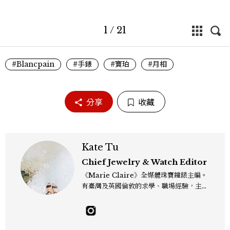
1
/
21
#Blancpain
#手錶
#寶珀
#月相
分享
收藏
Kate Tu
Chief Jewelry & Watch Editor
《Marie Claire》全媒體珠寶鐘錶主編。
有臺灣及英國倫敦的求學、職場經驗，主修
新聞學和時尚媒體。累積十年以上的《美麗
佳人》編輯工作內容，包括錶展等國際活動
採訪、珠寶市場動態等專題，及視覺拍攝執
行。用貼近生活且具知識性的視角，發掘珠