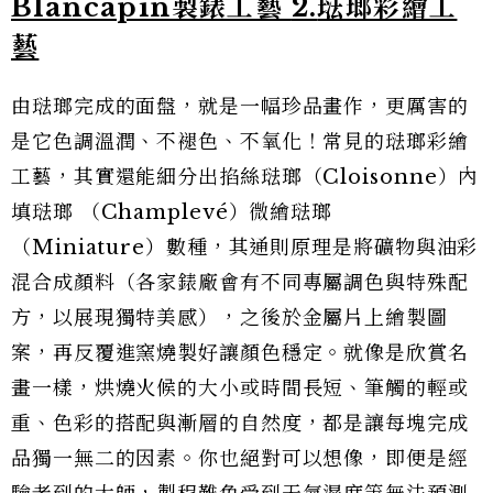
Blancapin製錶工藝
2.
琺瑯彩繪工
藝
由琺瑯完成的面盤，就是一幅珍品畫作，更厲害的
是它色調溫潤、不褪色、不氧化！常見的琺瑯彩繪
工藝，其實還能細分出掐絲琺瑯（Cloisonne）內
填琺瑯 （Champlevé）微繪琺瑯
（Miniature）數種，其通則原理是將礦物與油彩
混合成顏料（各家錶廠會有不同專屬調色與特殊配
方，以展現獨特美感），之後於金屬片上繪製圖
案，再反覆進窯燒製好讓顏色穩定。就像是欣賞名
畫一樣，烘燒火候的大小或時間長短、筆觸的輕或
重、色彩的搭配與漸層的自然度，都是讓每塊完成
品獨一無二的因素。你也絕對可以想像，即便是經