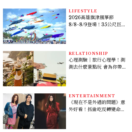
LIFESTYLE
2026高雄旗津風箏節
8/8~8/9登場！35公尺巨大
鯨魚首度放飛、豐富親子活
動時間懶人包
RELATIONSHIP
心理測驗｜旅行心理學！測
測去什麼景點玩 會為你帶來
好運
ENTERTAINMENT
《現在不是外遇的問題》意
外好看！抓偷吃反轉變命
案？金憓秀傳奇美腿被讚
爆、金智勳大秀腹肌，曹汝
貞雙影后飆戲，線上看7大