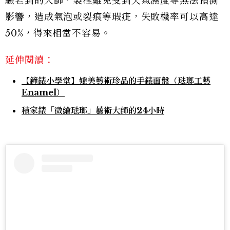
驗老到的大師，製程難免受到天氣濕度等無法預測
影響，造成氣泡或裂痕等瑕疵，失敗機率可以高達
50%，得來相當不容易。
延伸閱讀：
【鐘錶小學堂】媲美藝術珍品的手錶面盤（琺瑯工藝
Enamel）
積家錶「微繪琺瑯」藝術大師的24小時