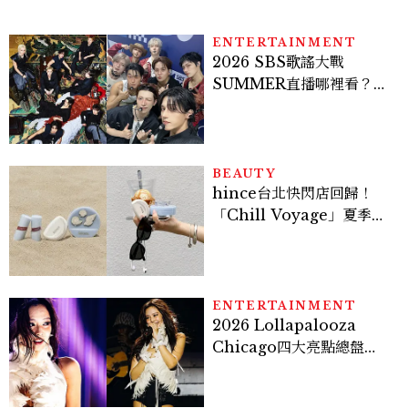
看點懶人包
ENTERTAINMENT
2026 SBS歌謠大戰
SUMMER直播哪裡看？
Stray Kids、ATEEZ等
28組卡司、線上播出時間一
次看
BEAUTY
hince台北快閃店回歸！
「Chill Voyage」夏季限
定系列登場，夢幻海洋藍空
間、限定彩妝、DIY吊飾一
次體驗
ENTERTAINMENT
2026 Lollapalooza
Chicago四大亮點總盤
點， JENNIE、 CORTIS
登台，K-POP擄獲全球！