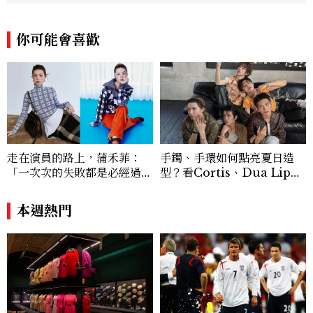
寶腕錶的細節美。Email：kate_tu@mc
tw.com.tw
你可能會喜歡
走在演員的路上，蒲禾菲：
手鐲、手環如何點亮夏日造
「一次次的失敗都是必經過
型？看Cortis、Dua Lip的
程，必須要經過那些練習，才
穿搭示範
能做得好。」
本週熱門