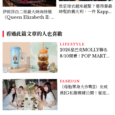
世足球衣越來越緊？還得靠最
時髦的義大利，一件 Kappa
伊莉莎白二世最大時尚特展
球衣開始改變球員穿搭
《Queen Elizabeth II: H
er Life in Style》開箱！3
00件英國女王服裝、婚紗、
加冕禮服一次看
看過此篇文章的人也喜歡
LIFESTYLE
2026星巴克MOLLY聯名
8/10開賣！POP MART 6
款杯袋價格、草莓布蕾星冰
樂一次看
FASHION
《母胎單身大作戰2》女成
員IG私服模樣公開！崔玹諝
溫柔系歐膩粉絲飆漲、金秀
炫竟是低調千金？