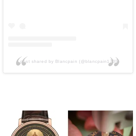
A post shared by Blancpain (@blancpain1735)