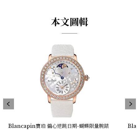
本文圖輯
Blancapin寶珀 偏心逆跳日期-蝴蝶限量腕錶
Bl