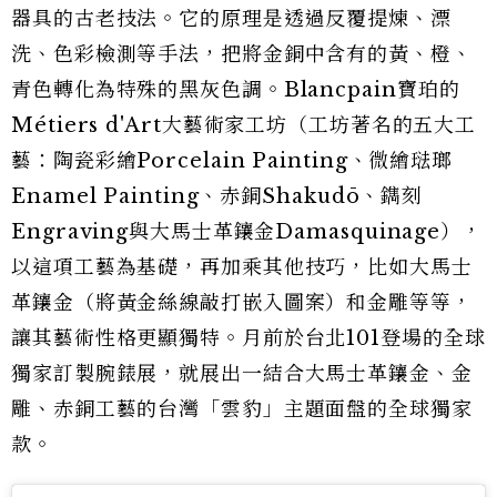
器具的古老技法。它的原理是透過反覆提煉、漂
洗、色彩檢測等手法，把將金銅中含有的黃、橙、
青色轉化為特殊的黑灰色調。Blancpain寶珀的
Métiers d'Art大藝術家工坊（工坊著名的五大工
藝：陶瓷彩繪Porcelain Painting、微繪琺瑯
Enamel Painting、赤銅Shakudō、鐫刻
Engraving與大馬士革鑲金Damasquinage），
以這項工藝為基礎，再加乘其他技巧，比如大馬士
革鑲金（將黃金絲線敲打嵌入圖案）和金雕等等，
讓其藝術性格更顯獨特。月前於台北101登場的全球
獨家訂製腕錶展，就展出一結合大馬士革鑲金、金
雕、赤銅工藝的台灣「雲豹」主題面盤的全球獨家
款。