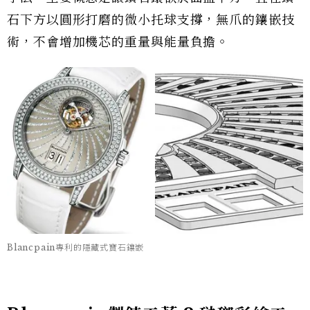
石下方以圓形打磨的微小托球支撐，無爪的鑲嵌技
術，不會增加機芯的重量與能量負擔。
Blancpain專利的隱藏式寶石鑲嵌