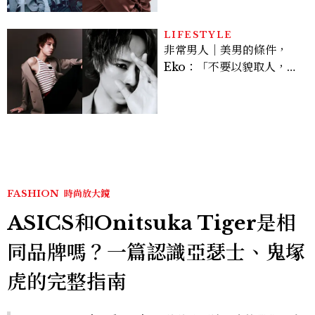
的陳利手回來了，這次能玩
多大？
LIFESTYLE
非常男人｜美男的條件，
Eko：「不要以貌取人，內
在與外在同樣重要。」
FASHION
時尚放大鏡
ASICS和Onitsuka Tiger是相
同品牌嗎？一篇認識亞瑟士、鬼塚
虎的完整指南