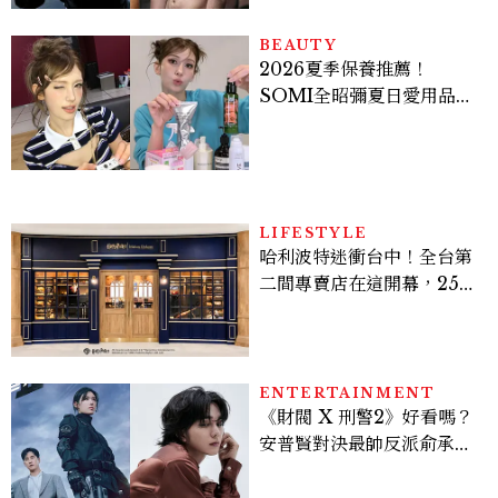
BEAUTY
2026夏季保養推薦！
SOMI全昭彌夏日愛用品公
開，防曬、護髮、止汗、頭
皮保養10款好物一次看
LIFESTYLE
哈利波特迷衝台中！全台第
二間專賣店在這開幕，25週
年限定周邊、托特包太值得
入手
ENTERTAINMENT
《財閥 X 刑警2》好看嗎？
安普賢對決最帥反派俞承
豪，鄭恩彩接棒女主，開專
機、刷黑卡，用錢輾壓罪犯