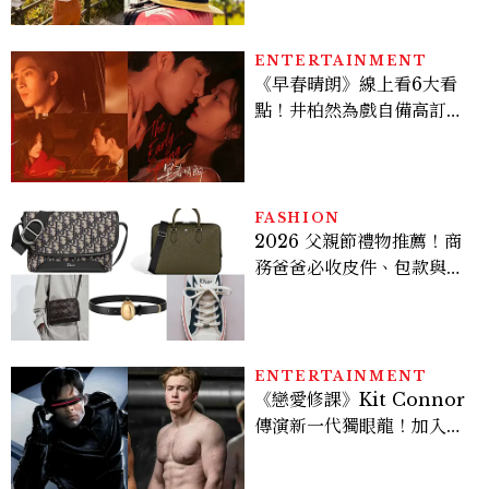
ENTERTAINMENT
《早春晴朗》線上看6大看
點！井柏然為戲自備高訂，
孫千苦等地下戀轉正，雨夜
激吻獲讚慾感天花板
FASHION
2026 父親節禮物推薦！商
務爸爸必收皮件、包款與鞋
履一次看
ENTERTAINMENT
《戀愛修課》Kit Connor
傳演新一代獨眼龍！加入新
版《X戰警》，可望搭檔
Sadie Sink