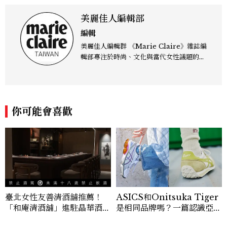
美麗佳人編輯部
編輯
美麗佳人編輯群 《Marie Claire》雜誌編
輯部專注於時尚、文化與當代女性議題的深
度呈現，致力打造兼具風格與觀點的內容敘
事。 團隊擅長核心議題企劃、內容策展與
跨平台整合，長期關注國際時代脈動與社會
趨勢，從文化觀察出發，挖掘具有啟發性的
你可能會喜歡
女性故事與價值觀；同時以細膩的美學語言
與敘事張力，轉化為兼具視覺風格與思想深
度的內容。 《Marie Claire》始終以敏銳
視角與編輯直覺，引領讀者探索女性多元面
貌與生活品味風格的無限可能。
臺北女性友善清酒舖推薦！
ASICS和Onitsuka Tiger
「和庵清酒舖」進駐晶華酒
是相同品牌嗎？一篇認識亞瑟
店：首創五行心情選酒、單杯
士、鬼塚虎的完整指南