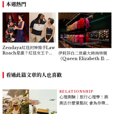
180元起輕鬆微醺
本週熱門
Zendaya紅毯封神推手Law
Roach是誰？紅毯女王千黛
伊莉莎白二世最大時尚特展
亞御用造型師的4個故事：拒
《Queen Elizabeth II: H
借品牌、收藏高訂、Metho
er Life in Style》開箱！3
d Dressing全解析
00件英國女王服裝、婚紗、
看過此篇文章的人也喜歡
加冕禮服一次看
RELATIONSHIP
心理測驗｜旅行心理學！測
測去什麼景點玩 會為你帶來
好運