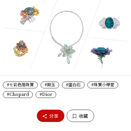
#七彩色階珠寶
#剛玉
#蛋白石
#珠寶小學堂
#Chopard
#Dior
分享
收藏