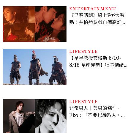
的陳利手回來了，這次能玩
多大？
ENTERTAINMENT
《早春晴朗》線上看6大看
點！井柏然為戲自備高訂，
孫千苦等地下戀轉正，雨夜
激吻獲讚慾感天花板
LIFESTYLE
【星星教授安格斯 8/10-
8/16 星座運勢】牡羊情緒
變敏感，雙子人際吸引力爆
棚
LIFESTYLE
非常男人｜美男的條件，
Eko：「不要以貌取人，內
在與外在同樣重要。」