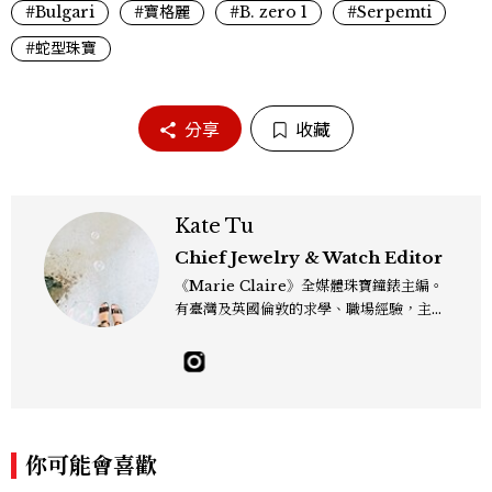
#Bulgari
#寶格麗
#B. zero 1
#Serpemti
#蛇型珠寶
分享
收藏
Kate Tu
Chief Jewelry & Watch Editor
《Marie Claire》全媒體珠寶鐘錶主編。
有臺灣及英國倫敦的求學、職場經驗，主修
新聞學和時尚媒體。累積十年以上的《美麗
佳人》編輯工作內容，包括錶展等國際活動
採訪、珠寶市場動態等專題，及視覺拍攝執
行。用貼近生活且具知識性的視角，發掘珠
寶腕錶的細節美。Email：kate_tu@mc
tw.com.tw
你可能會喜歡