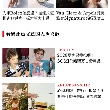
入手Rolex怎麼選？從蠔式恆
Van Cleef & Arpels梵克
動到迪通拿，探索勞力士識別
雅寶Signature高級珠寶臻
經典Top.6！
品抵台，薈萃經典Zip項鍊、
舞伶仙子與隱密式鑲嵌…逾百
看過此篇文章的人也喜歡
件璀璨之作，共展世家百年工
藝美學
BEAUTY
2026夏季保養推薦！
SOMI全昭彌夏日愛用品公
開，防曬、護髮、止汗、頭
皮保養10款好物一次看
RELATIONSHIP
心理測驗｜旅行心理學！測
測去什麼景點玩 會為你帶來
好運