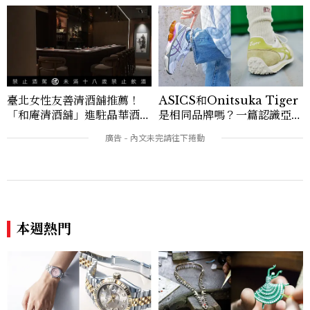
臺北女性友善清酒舖推薦！
ASICS和Onitsuka Tiger
「和庵清酒舖」進駐晶華酒
是相同品牌嗎？一篇認識亞瑟
店：首創五行心情選酒、單杯
士、鬼塚虎的完整指南
180元起輕鬆微醺
本週熱門