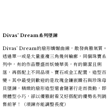
Divas’ Dream
系列墜鍊
Divas’ Dream的扇形嬌媚曲線，散發典雅氣質。
透過單一或是大量重複三角幾何輪廓，同個珠寶系
列中，有的作品豐盛而妖嬈華美，有的簡潔且俐
落，再搭配上不同品項、寶石或金工配置，造型百
變。其中最受到歡迎的是玫瑰金鑲嵌鑽石與珍珠母
貝墜鍊，精緻的扇形造型還會隨著行走而微動，即
便體型小巧，卻以優雅耐看又好搭配的優勢名列銷
售前茅！（項鍊亦能調整長度）