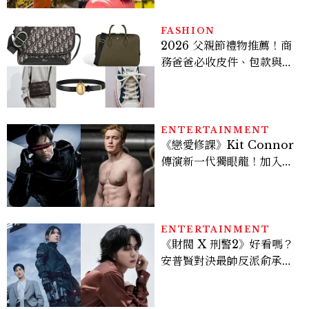
FASHION
2026 父親節禮物推薦！商
務爸爸必收皮件、包款與鞋
履一次看
ENTERTAINMENT
《戀愛修課》Kit Connor
傳演新一代獨眼龍！加入新
版《X戰警》，可望搭檔
Sadie Sink
ENTERTAINMENT
《財閥 X 刑警2》好看嗎？
安普賢對決最帥反派俞承
豪，鄭恩彩接棒女主，開專
機、刷黑卡，用錢輾壓罪犯