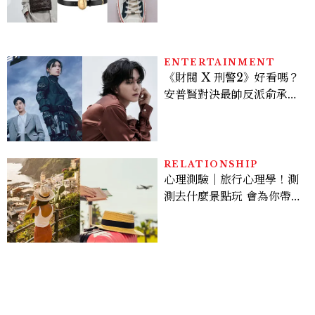
ENTERTAINMENT
《財閥 X 刑警2》好看嗎？
安普賢對決最帥反派俞承
豪，鄭恩彩接棒女主，開專
機、刷黑卡，用錢輾壓罪犯
的陳利手回來了，這次能玩
多大？
RELATIONSHIP
心理測驗｜旅行心理學！測
測去什麼景點玩 會為你帶來
好運