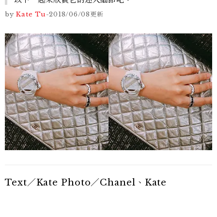
by
Kate Tu
-
2018/06/08
更新
Text／Kate Photo／Chanel、Kate