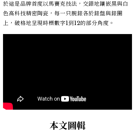
於這是品牌首度以馬賽克技法，交錯地鑲嵌黑與白
色高科技精密陶瓷，每一只腕錶各於錶盤與錶圈
上，破格地呈現時標數字1到12的部分角度。
本文圖輯