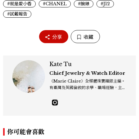
#就是愛小香
#CHANEL
#腕錶
#J12
#試戴報告
分享
收藏
Kate Tu
Chief Jewelry & Watch Editor
《Marie Claire》全媒體珠寶鐘錶主編。
有臺灣及英國倫敦的求學、職場經驗，主修
新聞學和時尚媒體。累積十年以上的《美麗
佳人》編輯工作內容，包括錶展等國際活動
採訪、珠寶市場動態等專題，及視覺拍攝執
行。用貼近生活且具知識性的視角，發掘珠
寶腕錶的細節美。Email：kate_tu@mc
tw.com.tw
你可能會喜歡