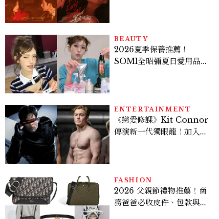
孫千苦等地下戀轉正，雨夜
激吻獲讚慾感天花板
BEAUTY
2026夏季保養推薦！
SOMI全昭彌夏日愛用品公
開，防曬、護髮、止汗、頭
皮保養10款好物一次看
ENTERTAINMENT
《戀愛修課》Kit Connor
傳演新一代獨眼龍！加入新
版《X戰警》，可望搭檔
Sadie Sink
FASHION
2026 父親節禮物推薦！商
務爸爸必收皮件、包款與鞋
履一次看