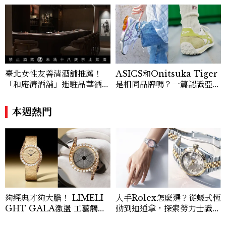
臺北女性友善清酒舖推薦！
ASICS和Onitsuka Tiger
「和庵清酒舖」進駐晶華酒
是相同品牌嗎？一篇認識亞瑟
店：首創五行心情選酒、單杯
士、鬼塚虎的完整指南
180元起輕鬆微醺
本週熱門
夠經典才夠大膽！ LIMELI
入手Rolex怎麼選？從蠔式恆
GHT GALA激盪 工藝觸覺
動到迪通拿，探索勞力士識別
與視覺能量
經典Top.6！