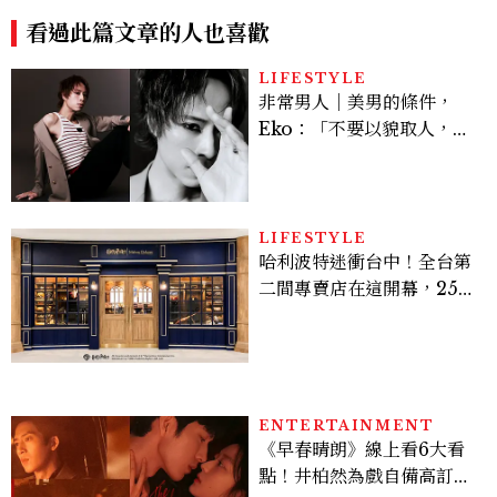
看過此篇文章的人也喜歡
LIFESTYLE
非常男人｜美男的條件，
Eko：「不要以貌取人，內
在與外在同樣重要。」
LIFESTYLE
哈利波特迷衝台中！全台第
二間專賣店在這開幕，25週
年限定周邊、托特包太值得
入手
ENTERTAINMENT
《早春晴朗》線上看6大看
點！井柏然為戲自備高訂，