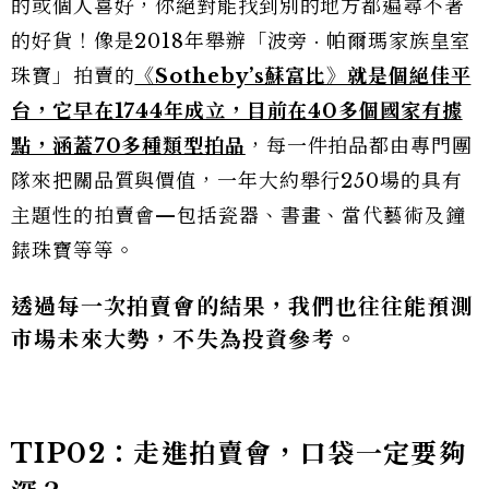
的或個人喜好，你絕對能找到別的地方都遍尋不著
的好貨！像是2018年舉辦「波旁 · 帕爾瑪家族皇室
珠寶」拍賣的
《Sotheby’s蘇富比》就是個絕佳平
台，它早在1744年成立，目前在40多個國家有據
點，涵蓋70多種類型拍品
，每一件拍品都由專門團
隊來把關品質與價值，一年大約舉行250場的具有
主題性的拍賣會—包括瓷器、書畫、當代藝術及鐘
錶珠寶等等。
透過每一次拍賣會的結果，我們也往往能預測
市場未來大勢，不失為投資參考。
TIP02：走進拍賣會，口袋一定要夠