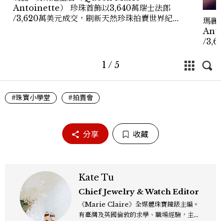
Antoinette） 珍珠首飾以3,640萬瑞士法郎
/3,620萬美元成交，刷新天然珍珠拍賣世界紀
瑪麗 
錄！(2018.11.15)
Ant
/3
錄！(2
1
/
5
#珠寶小學堂
#拍賣會
分享
收藏
Kate Tu
Chief Jewelry & Watch Editor
《Marie Claire》全媒體珠寶鐘錶主編。
有臺灣及英國倫敦的求學、職場經驗，主修