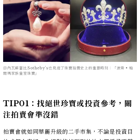
日內瓦蘇富比Sotheby’s也見證了珠寶拍賣史上的重要時刻：「波旁 • 帕
爾瑪家族皇室珠寶」
TIP01：找
絕世珍寶或投資參考，關
注
拍賣會準沒錯
拍賣會就如同華麗升級的二手市集，不論是投資目