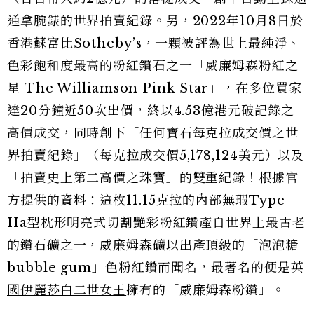
通拿腕錶的世界拍賣紀錄。另，2022年10月8日於
香港蘇富比Sotheby’s，一顆被評為世上最純淨、
色彩飽和度最高的粉紅鑽石之一「威廉姆森粉紅之
星 The Williamson Pink Star」，在多位買家
達20分鐘近50次出價，終以4.53億港元破記錄之
高價成交，同時創下「任何寶石每克拉成交價之世
界拍賣紀錄」（每克拉成交價5,178,124美元）以及
「拍賣史上第二高價之珠寶」的雙重紀錄！根據官
方提供的資料：這枚11.15克拉的內部無瑕Type
IIa型枕形明亮式切割艷彩粉紅鑽產自世界上最古老
的鑽石礦之一，威廉姆森礦以出產頂級的「泡泡糖
bubble gum」色粉紅鑽而聞名，最著名的便是
英
國伊麗莎白二世女王
擁有的「威廉姆森粉鑽」。