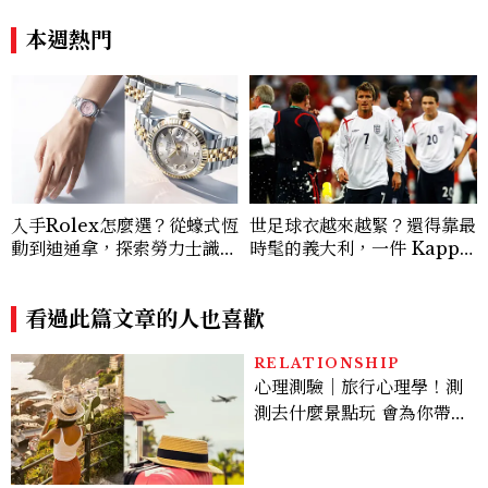
本週熱門
入手Rolex怎麼選？從蠔式恆
世足球衣越來越緊？還得靠最
動到迪通拿，探索勞力士識別
時髦的義大利，一件 Kappa
經典Top.6！
球衣開始改變球員穿搭
看過此篇文章的人也喜歡
RELATIONSHIP
心理測驗｜旅行心理學！測
測去什麼景點玩 會為你帶來
好運