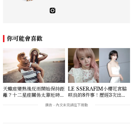
新聞學和時尚媒體。累積十年以上的《美麗
佳人》編輯工作內容，包括錶展等國際活動
採訪、珠寶市場動態等專題，及視覺拍攝執
行。用貼近生活且具知識性的視角，發掘珠
寶腕錶的細節美。Email：kate_tu@mc
tw.com.tw
你可能會喜歡
天蠍座變熟後反而開始保持距
LE SSERAFIM小櫻花宮脇
離？十二星座關係太靠近時最
咲良的8件事！歷經3次出
怕發生的事，「這星座」一有
道、嚴以律己的終極自我管理
壓力就先躲起來
王、靠「這招」養成17吋螞蟻
腰