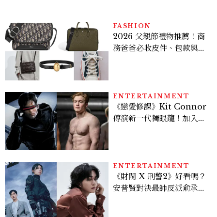
FASHION
2026 父親節禮物推薦！商
務爸爸必收皮件、包款與鞋
履一次看
ENTERTAINMENT
《戀愛修課》Kit Connor
傳演新一代獨眼龍！加入新
版《X戰警》，可望搭檔
Sadie Sink
ENTERTAINMENT
《財閥 X 刑警2》好看嗎？
安普賢對決最帥反派俞承
豪，鄭恩彩接棒女主，開專
機、刷黑卡，用錢輾壓罪犯