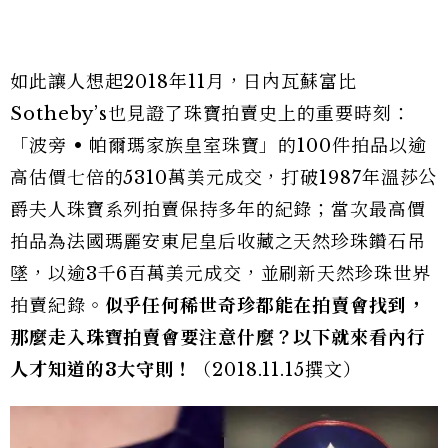
如此讓人想起2018年11月，日內瓦蘇富比
Sotheby’s也見證了珠寶拍賣史上的重要時刻：
「波旁 • 帕爾瑪家族皇室珠寶」的100件拍品以逾
高估價七倍的5310萬美元成交，打破1987年溫莎公
爵夫人珠寶系列拍賣保持多年的紀錄；當次最高價
拍品為法國瑪麗安東尼皇后收藏之天然珍珠鑽石吊
墜，以逾3千6百萬美元成交，並刷新天然珍珠世界
拍賣紀錄。
似乎任何稀世奇珍都能在拍賣會找到，
那麼走入珠寶拍賣會要注意什麼？以下就來看內行
人才知道的3大守則！
（2018.11.15撰文）