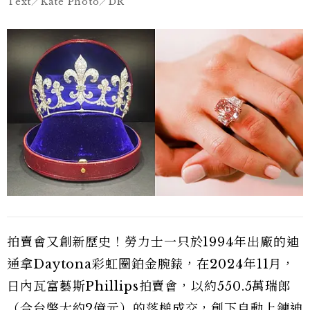
Text／Kate Photo／DR
拍賣會又創新歷史！勞力士一只於1994年出廠的迪
通拿Daytona彩虹圈鉑金腕錶，在2024年11月，
日內瓦富藝斯Phillips拍賣會，以約550.5萬瑞郎
（合台幣大約2億元）的落槌成交，創下自動上鍊迪