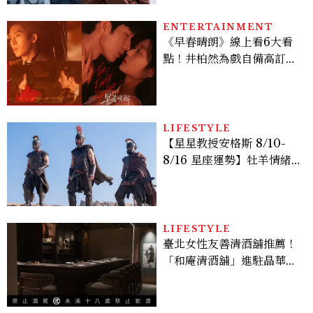
的陳利手回來了，這次能玩
多大？
ENTERTAINMENT
《早春晴朗》線上看6大看
點！井柏然為戲自備高訂，
孫千苦等地下戀轉正，雨夜
激吻獲讚慾感天花板
LIFESTYLE
【星星教授安格斯 8/10-
8/16 星座運勢】牡羊情緒
變敏感，雙子人際吸引力爆
棚
LIFESTYLE
臺北女性友善清酒舖推薦！
「和庵清酒舖」進駐晶華酒
店：首創五行心情選酒、單
杯180元起輕鬆微醺