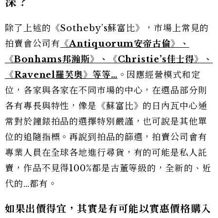
深
？
除了上述的《Sotheby’s蘇富比》，市場上常見的
拍賣會公司有
《Antiquorum安帝古倫》、
《Bonhams邦瀚斯》、《Christie’s佳士得》、
《Ravenel羅芙奧》等等…
。因應經營模式和定
位，各家與各家在不同市場的中心，在選品部分則
各有專長與特性，像是《蘇富比》的日內瓦中心通
常對於鐘錶拍品的選擇特別嚴謹，也可說是其他單
位的追隨指標。再說到拍品的篩選，拍賣公司會有
專業人員在全球各地進行尋貨，有的可能是私人託
賣，作品不見得100%都是古董等級的，全新的、近
代的…都有。
如果出價得宜，其實是有可能以實惠價格購入