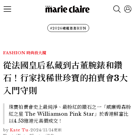
#2026裙襬澎澎RUN
FASHION
時尚放大鏡
從法國皇后私藏到古董腕錶和鑽
石！行家找稀世珍寶的拍賣會3大
入門守則
珠寶拍賣會史上最純淨、最粉紅的鑽石之一「威廉姆森粉
紅之星 The Williamson Pink Star」於香港蘇富比
以4.53億港元高價成交！
by
Kate Tu
-
2024/11/14
更新