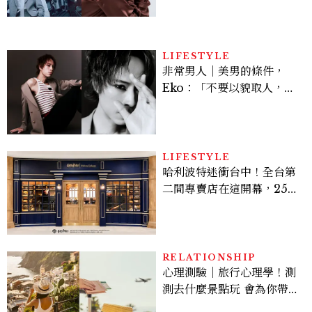
機、刷黑卡，用錢輾壓罪犯
的陳利手回來了，這次能玩
多大？
LIFESTYLE
非常男人｜美男的條件，
Eko：「不要以貌取人，內
在與外在同樣重要。」
LIFESTYLE
哈利波特迷衝台中！全台第
二間專賣店在這開幕，25週
年限定周邊、托特包太值得
入手
RELATIONSHIP
心理測驗｜旅行心理學！測
測去什麼景點玩 會為你帶來
好運