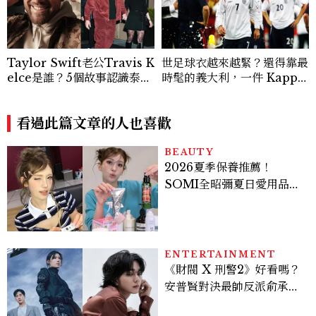
Taylor Swift老公Travis K
世足球衣越來越緊？還得靠最
elce是誰？5個故事認識泰勒
時髦的義大利，一件 Kappa
絲新婚老公，從NFL傳奇到
球衣開始改變球員穿搭
寵妻代表
看過此篇文章的人也喜歡
BEAUTY
2026夏季保養推薦！
SOMI全昭彌夏日愛用品公
開，防曬、護髮、止汗、頭
皮保養10款好物一次看
ENTERTAINMENT
《財閥 X 刑警2》好看嗎？
安普賢對決最帥反派俞承
豪，鄭恩彩接棒女主，開專