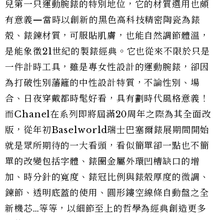
兒第一只運動腕錶的特別地位，它的材質選用也頗
有意義—當時以創新的黑色高科技精密陶瓷為錶
殼、錶鍊材質，可服貼肌膚，也能自然調節體溫，
是能象徵21世紀的製錶經典。它也從來不限於只是
一件計時工具，雖是專女性設計的運動腕錶，卻因
為打破性別藩籬的中性設計特質，不論性別、場
合、日夜穿戴都時髦好看，具有劃時代風格意義！
而Chanel在系列即將屆滿20周年之際為其全面改
版，從年初Baselworld瑞士巴塞爾錶展期間開始
就是眾所期待的一大看頭，看似簡單卻一點也不簡
單的改變包括字體、錶圈金屬外環凹槽缺口的增
加、時分針的寬度、錶冠比例與錶殼厚度的微調、
鍊節、透明底蓋的使用、圓形鏤空線條自動盤之全
新機芯…等等，以細節至上的哲學為經典創造更多