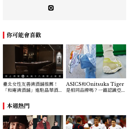
新聞學和時尚媒體。累積十年以上的《美麗
佳人》編輯工作內容，包括錶展等國際活動
採訪、珠寶市場動態等專題，及視覺拍攝執
行。用貼近生活且具知識性的視角，發掘珠
寶腕錶的細節美。Email：kate_tu@mc
tw.com.tw
你可能會喜歡
臺北女性友善清酒舖推薦！
ASICS和Onitsuka Tiger
「和庵清酒舖」進駐晶華酒
是相同品牌嗎？一篇認識亞瑟
店：首創五行心情選酒、單杯
士、鬼塚虎的完整指南
180元起輕鬆微醺
本週熱門