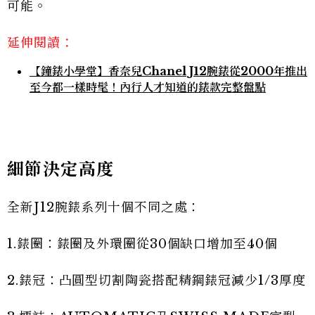
可能。
延伸閱讀：
【鐘錶小學堂】香奈兒Chanel J12腕錶從2000年推出
至今都一樣時髦！內行人才知道的錶款完整盤點
細節決定高度
全新J12腕錶系列十個不同之處：
1.錶圈：錶圈及外環圈從30個缺口增加至40個
2.錶冠：凸圓型切割陶瓷搭配精鋼錶冠減少1/3厚度