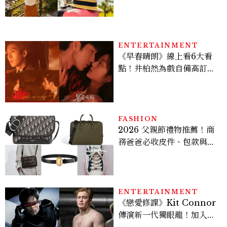
ENTERTAINMENT
《早春晴朗》線上看6大看
點！井柏然為戲自備高訂，
孫千苦等地下戀轉正，雨夜
激吻獲讚慾感天花板
FASHION
2026 父親節禮物推薦！商
務爸爸必收皮件、包款與鞋
履一次看
ENTERTAINMENT
《戀愛修課》Kit Connor
傳演新一代獨眼龍！加入新