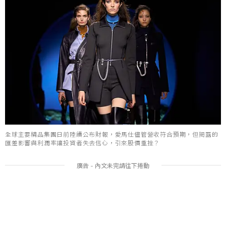
全球主要精品集團日前陸續公布財報，愛馬仕儘管營收符合預期，但揭露的
匯差影響與利潤率讓投資者失去信心，引來股價重挫？