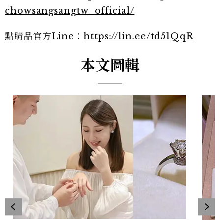
chowsangsangtw_official/
點睛品官方Line：
https://lin.ee/td51QqR
本文圖輯