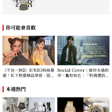
你可能會喜歡
《不良一族2》彩朱IG粉絲暴
Social Cover｜做你永遠的
漲！私下熱愛精品穿搭、經營
伴，龜梨和也：「對周遭的人
服飾品牌，堪稱品味最好女成
事物保有餘裕，同時也持續努
員
力。」
本週熱門