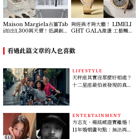
Maison Margiela古董Tab
夠經典才夠大膽！ LIMELI
i拍出1,300萬天價！低調創
GHT GALA激盪 工藝觸覺
始人破天荒主辦私人典藏拍賣
與視覺能量
會
看過此篇文章的人也喜歡
LIFESTYLE
天秤座其實沒那麼好相處？
十二星座最怕被發現的真實
面貌，「這星座」一直在假
裝不在意
ENTERTAINMENT
方志友、楊銘威證實離婚！
11年婚姻畫句點：無法再做
情人，但永遠是家人