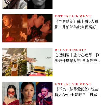
ENTERTAINMENT
《早春晴朗》線上看6大看
點！井柏然為戲自備高訂，
孫千苦等地下戀轉正，雨夜
激吻獲讚慾感天花板
RELATIONSHIP
心理測驗｜旅行心理學！測
測去什麼景點玩 會為你帶來
好運
ENTERTAINMENT
《不良一族尋愛記2》新主
持人Awich是誰？「日本嘻
哈女王」人生比節目更抓