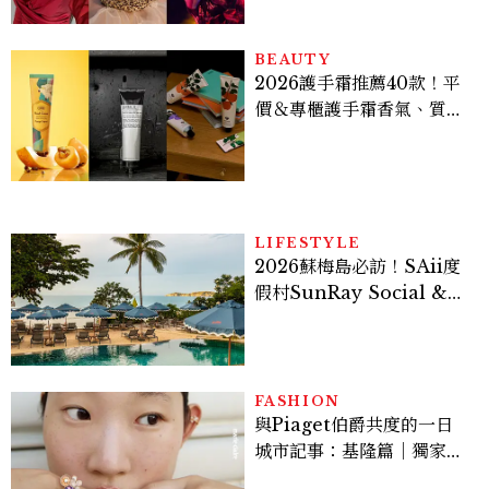
馬：25歲喪夫、家中遭槍擊
掃射
BEAUTY
2026護手霜推薦40款！平
價＆專櫃護手霜香氣、質
地、使用評價
LIFESTYLE
2026蘇梅島必訪！SAii度
假村SunRay Social &
Swim Club全新開箱，6
大亮點體驗懶人包
FASHION
與Piaget伯爵共度的一日
城市記事：基隆篇｜獨家影
像故事