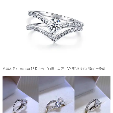
點睛品 Promessa 18K 白金「伯爵小皇冠」V型群鑲鑽石戒指組合疊戴