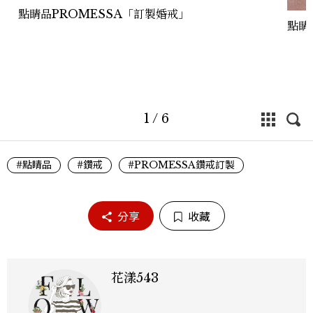
點睛品PROMESSA「訂製婚戒」
點睛
1
/
6
#點睛品
#鑽戒
#PROMESSA鑽戒訂製
分享
收藏
花漾543