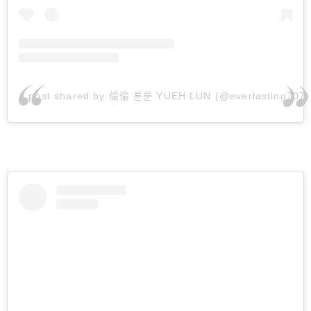
A post shared by 倫倫 룬룬 YUEH LUN (@everlasting707)