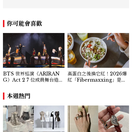
採訪、珠寶市場動態等專題，及視覺拍攝執
行。用貼近生活且具知識性的視角，發掘珠
寶腕錶的細節美。Email：kate_tu@mc
tw.com.tw
你可能會喜歡
BTS 世界巡演《ARIRAN
高蛋白之後換它紅！2026爆
G》Act 2 7 位成員舞台造型
紅「Fibermaxxing」是什
一次看
麼？一天30g纖維，原來不用
狂吃菜
本週熱門