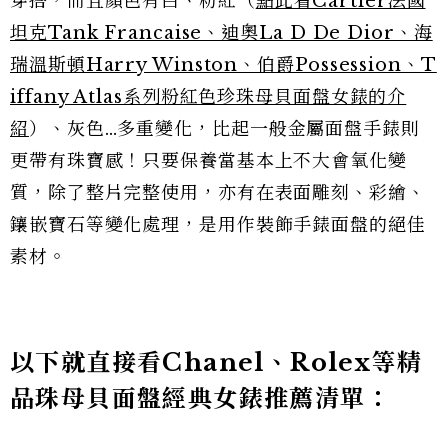
穿搭，而且顏色有白、粉紅（
點此看Cartier法國
坦克Tank Francaise、迪奧La D De Dior、海
瑞溫斯頓Harry Winston、伯爵Possession、T
iffany Atlas系列粉紅色珍珠母貝面盤女錶的介
紹
）、灰色…多重變化，比起一般金屬面盤手錶則
更帶有珠寶感！只要保養當基本上不大會氧化變
質，除了整片完整使用，亦有在表面雕刻、彩繪、
鑲嵌寶石等變化處理，是用作裝飾手錶面盤的絕佳
素材。
以下就直接看Chanel、Rolex等精
品珠母貝面盤經典女錶推薦清單：