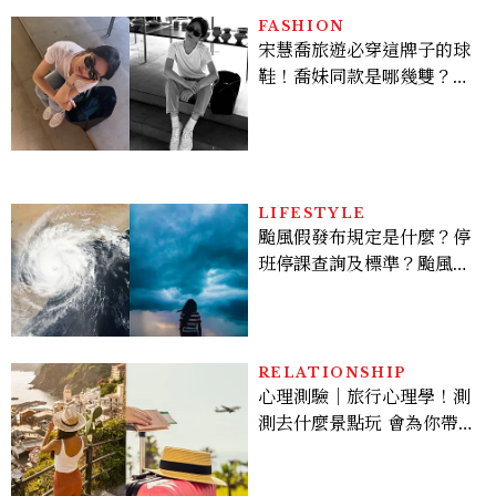
倦感，超神！
FASHION
宋慧喬旅遊必穿這牌子的球
鞋！喬妹同款是哪幾雙？
AUTRY究竟有什麼魅力讓
她愛上？
LIFESTYLE
颱風假發布規定是什麼？停
班停課查詢及標準？颱風假
有薪水嗎、可否拒絕上班？
RELATIONSHIP
心理測驗｜旅行心理學！測
測去什麼景點玩 會為你帶來
好運