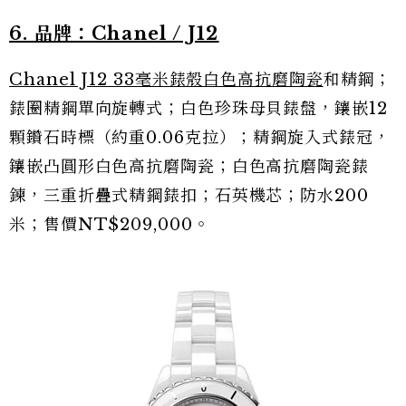
6. 品牌：Chanel / J12
Chanel J12 33毫米錶殼白色高抗磨陶瓷
和精鋼；
錶圈精鋼單向旋轉式；白色珍珠母貝錶盤，鑲嵌12
顆鑽石時標（約重0.06克拉）；精鋼旋入式錶冠，
鑲嵌凸圓形白色高抗磨陶瓷；白色高抗磨陶瓷錶
鍊，三重折疊式精鋼錶扣；石英機芯；防水200
米；售價NT$209,000。