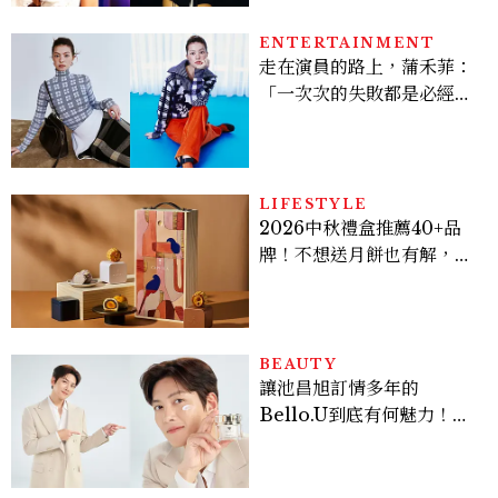
ENTERTAINMENT
走在演員的路上，蒲禾菲：
「一次次的失敗都是必經過
程，必須要經過那些練習，
才能做得好。」
LIFESTYLE
2026中秋禮盒推薦40+品
牌！不想送月餅也有解，送
長輩、送客戶一次挑
BEAUTY
讓池昌旭訂情多年的
Bello.U到底有何魅力！揭
密男神發光乳霜～「肽光透
亮緊緻霜」如何打造日不落
的透亮肌，熬夜拍戲不顯疲