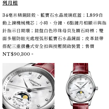
列月相
34毫米精鋼錶殼、藍寶石水晶玻璃底蓋；L899自
動上鍊機械機芯；小時、分鐘、6點鐘月相顯示與指
針指示日期環；錶盤白色珍珠母貝及鑽石時標；雙
面多層防眩光處理弧形藍寶石水晶鏡面；皮革錶帶
搭配三重摺疊式安全扣與按壓開啟裝置；售價
NT$90,300。