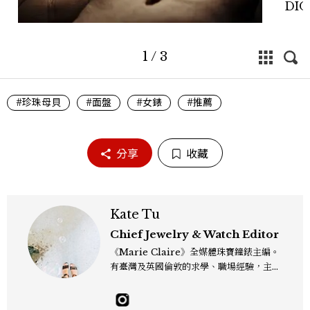
DIO
1
/
3
#珍珠母貝
#面盤
#女錶
#推薦
分享
收藏
Kate Tu
Chief Jewelry & Watch Editor
《Marie Claire》全媒體珠寶鐘錶主編。
有臺灣及英國倫敦的求學、職場經驗，主修
新聞學和時尚媒體。累積十年以上的《美麗
佳人》編輯工作內容，包括錶展等國際活動