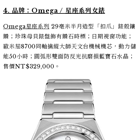
4. 品牌：Omega / 星座系列女錶
Omega星座系列
29毫米半月造型「扣爪」錶殼鑲
鑽；珍珠母貝錶盤飾有鑽石時標；日期視窗功能；
歐米茄8700同軸擒縱大師天文台機械機芯，動力儲
能50小時；圓弧形雙面防反光抗磨損藍寶石水晶；
售價NT$329,000。