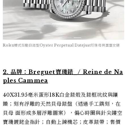
Rolex蠔式恒動日誌型Oyster Perpetual Datejust珍珠母貝面盤女錶
2. 品牌：Breguet寶璣錶_/ Reine de Na
ples Cammea
40X31.95毫米蛋形18K白金錶殼及錶框坑紋與鑲
鑽；刻有浮雕的天然貝母錶盤（透過手工鐫刻，在
貝母 面形成多層浮雕圖案），偏心時圈與針尖鏤空
寶璣鍍銠金指針；自動上鍊機芯；皮革錶帶；售價