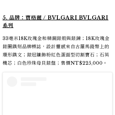
5. 品牌：寶格麗 / BVLGARI BVLGARI
系列
33毫米18K玫瑰金和精鋼錶殼與錶鍊；18K玫瑰金
錶圈鐫刻品牌標誌，設計靈感來自古羅馬錢幣上的
環形鐫文；錶冠鑲飾粉紅色蛋面型切割寶石；石英
機芯；白色珍珠母貝錶盤；售價NT$225,000。