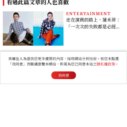
當古典遇見當代，梵克雅寶 V
Van Cleef & Arpels梵克
an Cleef & Arpels 以珠寶
雅寶Signature高級珠寶臻
譜寫跨越時光的美學
品抵台，薈萃經典Zip項鍊、
美麗佳人為提供您更多優質的內容，採用網站分析技術。若您未點選
舞伶仙子與隱密式鑲嵌…逾百
「我同意」而繼續瀏覽本網站，則視為您已同意本站之
隱私權政策
。
看過此篇文章的人也喜歡
件璀璨之作，共展世家百年工
藝美學
我同意
ENTERTAINMENT
走在演員的路上，蒲禾菲：
「一次次的失敗都是必經過
程，必須要經過那些練習，
才能做得好。」
RELATIONSHIP
心理測驗｜旅行心理學！測