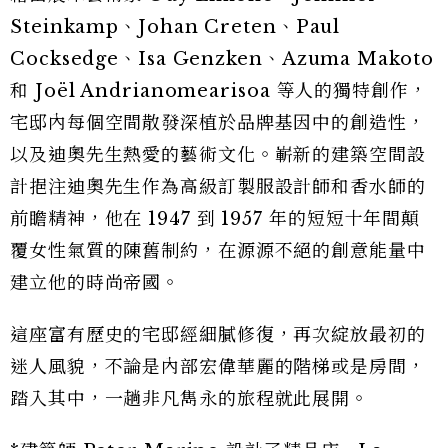
Steinkamp、Johan Creten、Paul
Cocksedge、Isa Genzken、Azuma Makoto
和 Joël Andrianomearisoa 等人的獨特創作，
宅邸內每個空間散發深植於品牌基因中的創造性，
以及迪奧先生熱愛的藝術文化。嶄新的建築空間設
計挹注迪奧先生作為高級訂製服設計師和香水師的
前瞻精神，他在 1947 到 1957 年的短短十年間顛
覆女性氣質的陳舊制約，在源源不絕的創意能量中
建立他的時尚帝國。
這座富有歷史的宅邸經細膩修復，再次綻放最初的
迷人風貌，不論是內部宏偉華麗的階梯或是房間，
踏入其中，一趟非凡雋永的旅程就此展開。