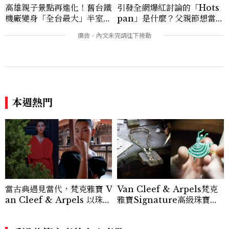
花漾543
你可能會喜歡
高雄親子景點再進化！舊台鐵
引發全網爆紅討論的「Hots
機廠變身「全台最大」半室內
pan」是什麼？父親節想當天
樂園，8/8開幕、30項設施免
菜老爸並不難，掌握活到老、
費玩到飽
帥到老的關鍵
本週熱門