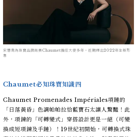
宋慧喬為珠寶品牌尚美Chaumet擔任大使多年，近期釋出2022年全新形
象
Chaumet必知珠寶知識四
Chaumet Promenades Impériales項鏈的
「日落黃昏」色調帕帕拉恰藍寶石太讓人驚豔！此
外，項鍊的「可轉變式」穿搭設計更是一絕（可變
換成短項鍊及手鏈）！19世紀初開始，可轉換式珠