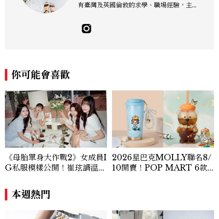
有臺灣及英國倫敦的求學、職場經驗，主修
新聞學和時尚媒體。累積十年以上的《美麗
佳人》編輯工作內容，包括錶展等國際活動
採訪、珠寶市場動態等專題，及視覺拍攝執
行。用貼近生活且具知識性的視角，發掘珠
寶腕錶的細節美。Email：kate_tu@mc
tw.com.tw
你可能會喜歡
《母胎單身大作戰2》女成員I
2026星巴克MOLLY聯名8/
G私服模樣公開！崔玹諝溫柔
10開賣！POP MART 6款
系歐膩粉絲飆漲、金秀炫竟是
杯袋價格、草莓布蕾星冰樂一
低調千金？
次看
本週熱門