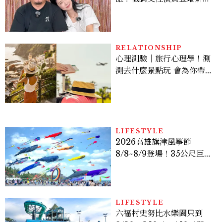
曾出演《少年法庭》，私下
極簡風穿搭是日常範本！
RELATIONSHIP
心理測驗｜旅行心理學！測
測去什麼景點玩 會為你帶來
好運
LIFESTYLE
2026高雄旗津風箏節
8/8~8/9登場！35公尺巨大
鯨魚首度放飛、豐富親子活
動時間懶人包
LIFESTYLE
六福村史努比水樂園只到