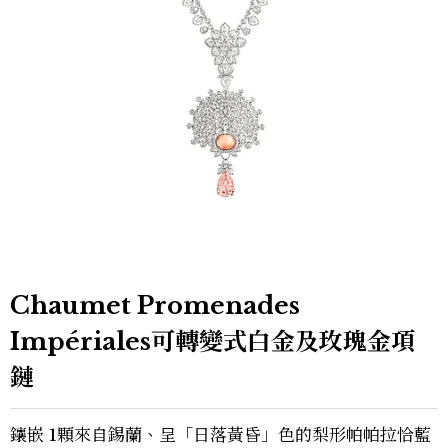
Chaumet Promenades
Impériales可轉變式白金及玫瑰金項
鏈
鑲嵌 1顆來自錫蘭、呈「日落黃昏」色的梨形帕帕拉恰藍