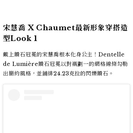
宋慧喬 X Chaumet最新形象穿搭造
型Look 1
戴上鑽石冠冕的宋慧喬根本化身公主！Dentelle
de Lumière鑽石冠冕以對襯劃一的網格線條勾勒
出簡約風格，並鋪排24.23克拉的閃爍鑽石。