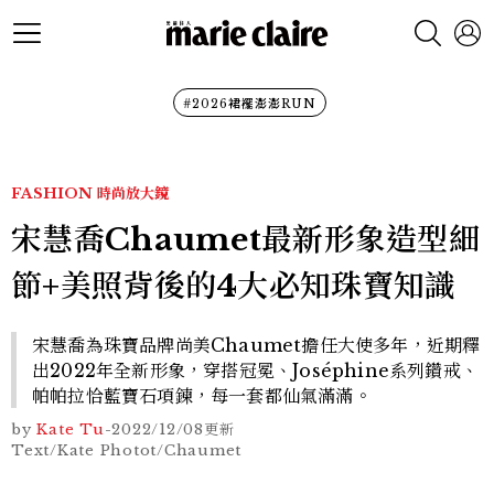
#2026裙襬澎澎RUN
FASHION
時尚放大鏡
宋慧喬Chaumet最新形象造型細
節+美照背後的4大必知珠寶知識
宋慧喬為珠寶品牌尚美Chaumet擔任大使多年，近期釋
出2022年全新形象，穿搭冠冕、Joséphine系列鑽戒、
帕帕拉恰藍寶石項鍊，每一套都仙氣滿滿。
by
Kate Tu
-
2022/12/08
更新
Text/Kate Photot/Chaumet