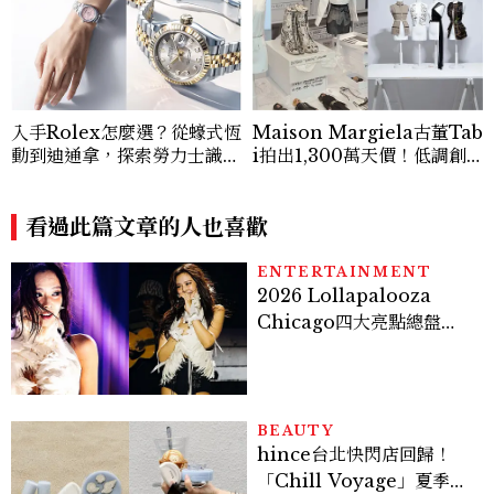
入手Rolex怎麼選？從蠔式恆
Maison Margiela古董Tab
動到迪通拿，探索勞力士識別
i拍出1,300萬天價！低調創
經典Top.6！
始人破天荒主辦私人典藏拍賣
會
看過此篇文章的人也喜歡
ENTERTAINMENT
2026 Lollapalooza
Chicago四大亮點總盤
點， JENNIE、 CORTIS
登台，K-POP擄獲全球！
BEAUTY
hince台北快閃店回歸！
「Chill Voyage」夏季限