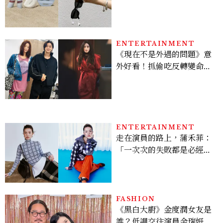
定系列登場，夢幻海洋藍空
間、限定彩妝、DIY吊飾一
次體驗
ENTERTAINMENT
《現在不是外遇的問題》意
外好看！抓偷吃反轉變命
案？金憓秀傳奇美腿被讚
爆、金智勳大秀腹肌，曹汝
貞雙影后飆戲，線上看7大
看點懶人包
ENTERTAINMENT
走在演員的路上，蒲禾菲：
「一次次的失敗都是必經過
程，必須要經過那些練習，
才能做得好。」
FASHION
《黑白大廚》金度潤女友是
誰？低調交往演員金瑞妍、