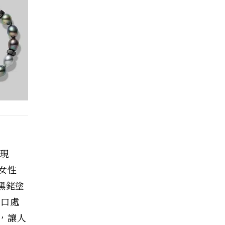
年現
女性
黑銠塗
入口處
，讓人