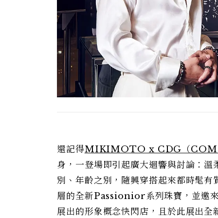
還記得
MIKIMOTO x CDG（CO
身，一登場即引起廣大迴響與討論：溫
別、年齡之別，隨興穿搭起來都時髦有
層的全新Passionior系列珠寶，並
展出的形象概念快閃店，且於此展出全