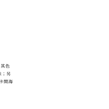
，其色
珠；另
卡間海