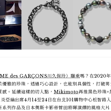
MME des GARÇONS川久保玲）聯乘
嗎？在2020
柔優雅的珍珠，透過巧心設計，也能別具個性，打破男
質感。延續這樣的切入點，
Mikimoto
再推黑色珍珠+
邀來炎亞綸出席4月14至24日在台北101購物中心松智路
新系列作品及日本奧斯卡影帝菅田將暉演繹的風格大片