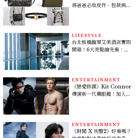
務爸爸必收皮件、包款與鞋
履一次看
LIFESTYLE
台北板橋馥華艾美酒店實際
開箱！6大亮點搶先看：新
北最新旅宿地標、高空泳
池、客房藏奢華細節
ENTERTAINMENT
《戀愛修課》Kit Connor
傳演新一代獨眼龍！加入新
版《X戰警》，可望搭檔
Sadie Sink
ENTERTAINMENT
《財閥 X 刑警2》好看嗎？