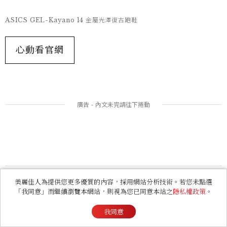
ASICS GEL-Kayano 14 金屬光澤復古跑鞋
心動看官網
美麗佳人為提供您更多優質的內容，採用網站分析技術。若您未點選
「我同意」而繼續瀏覽本網站，則視為您已同意本站之
隱私權政策
。
EX89 價格店洽
我同意
EX89是由前身GEL-EXTREME籃球鞋復刻而