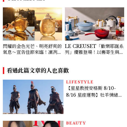
閃耀的金色光芒、明亮舒爽的
LE CREUSET「歡樂耶誕系
氣息～宣告佳節來臨！凜冽的
列」優雅登場！以槲寄生與冬
冬日送上「COACH GOLD
青妝點季節限定法式浪漫，精
時尚閃耀香精｣絕對是最溫暖
選鍋具瓷器成為溫暖送禮的質
人心的禮物！
看過此篇文章的人也喜歡
感首選！
LIFESTYLE
【星星教授安格斯 8/10-
8/16 星座運勢】牡羊情緒
變敏感，雙子人際吸引力爆
棚
BEAUTY