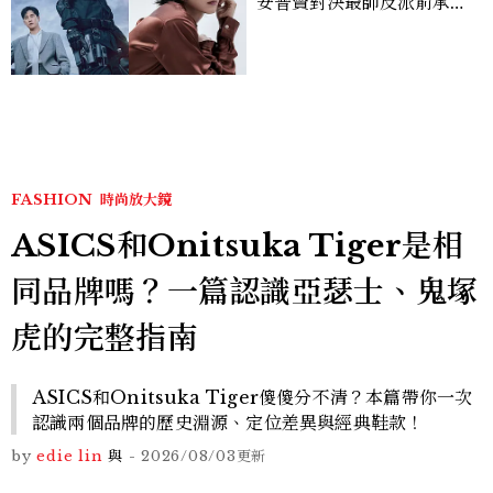
安普賢對決最帥反派俞承
豪，鄭恩彩接棒女主，開專
機、刷黑卡，用錢輾壓罪犯
的陳利手回來了，這次能玩
多大？
FASHION
時尚放大鏡
ASICS和Onitsuka Tiger是相
同品牌嗎？一篇認識亞瑟士、鬼塚
虎的完整指南
ASICS和Onitsuka Tiger傻傻分不清？本篇帶你一次
認識兩個品牌的歷史淵源、定位差異與經典鞋款！
by
edie lin
與
-
2026/08/03
更新