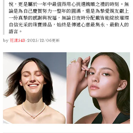
悅，更是屬於一年中最值得用心挑選餽贈之禮的時刻。無
論是為自己慶賀努力一整年的圓滿，還是為摯愛親友獻上
一份真摯的感謝與祝福，無論日夜時分配戴皆能綻放璀璨
自信光采的珠寶臻品，始終是傳遞心意最雋永、最動人的
語言。
by
花漾543
-
2025/12/06
更新