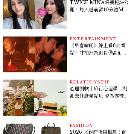
TWICE MINA保養秘訣公
開！每天睡前留10分鐘ME
TIME、定期皮拉提斯，6
個日常習慣養出牛奶肌
ENTERTAINMENT
《早春晴朗》線上看6大看
點！井柏然為戲自備高訂，
孫千苦等地下戀轉正，雨夜
激吻獲讚慾感天花板
RELATIONSHIP
心理測驗｜旅行心理學！測
測去什麼景點玩 會為你帶來
好運
FASHION
2026 父親節禮物推薦！商