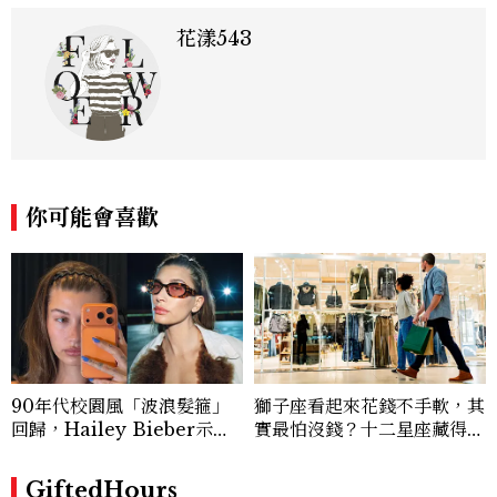
花漾543
你可能會喜歡
90年代校園風「波浪髮箍」
獅子座看起來花錢不手軟，其
回歸，Hailey Bieber示範
實最怕沒錢？十二星座藏得最
如何戴得時髦：這款Miu Mi
深的金錢焦慮，「這星座」比
u髮箍未開賣先爆紅！
價半天，最後卻買最貴的
GiftedHours