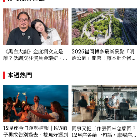
angus
《黑白大廚》金度潤女友是
2026福岡博多最新景點「明
誰？低調交往演員金瑞妍、曾
治公園」開幕！藤本壯介操刀
出演《少年法庭》，私下極簡
設計，7大餐廳美食品牌、SP
風穿搭是日常範本！
A一次看
本週熱門
12星座今日運勢速報｜8/5獅
同事又把工作丟回來怎麼回？
子勇敢告別過去，雙魚好運到
12星座各給一句話，摩羯座