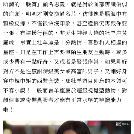
所謂的「臉盲」顧名思義，就是對於面部辨識偏弱
的症頭，明明才剛交換過名片，彷彿像是腦海中有
顆橡皮擦，不僅很快沒印象，甚至還搞笑再跟你要
一張，有這樣行徑的，非天生神經大條的牡羊座莫
屬啦！事實上牡羊座是十分熱情、喜歡和人相處的
星座，只是在工作上需要與陌生朋友互動時，或多
或少帶有一點好奇、又或者是緊張作祟，如果剛好
對方不是性感甜辣級美女或高富帥男子，又剛好身
穿中規中矩的西裝套裝，那牡羊過目即忘的本領可
不容小覷！一般而言羊座屬於超級視覺型動物，對
顏值高或奇裝異服者才能有正常水準的辨識能力
啦！