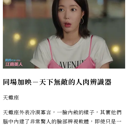
同場加映－天下無敵的人肉辨識器
天蠍座
天蠍座外表冷漠寡言，一臉內斂的樣子，其實他們
腦中內建了非常驚人的臉部辨視軟體，即使只是一