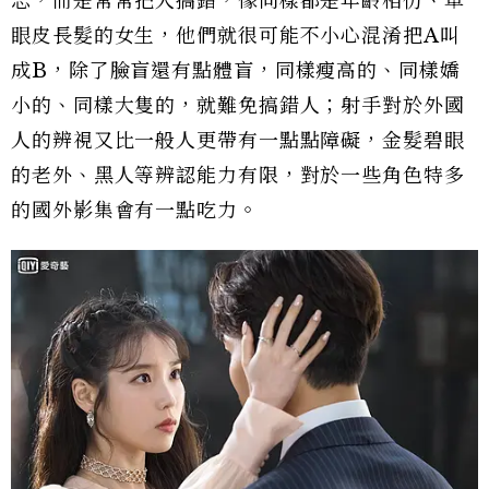
忘，而是常常把人搞錯，像同樣都是年齡相仿、單
眼皮長髮的女生，他們就很可能不小心混淆把A叫
成B，除了臉盲還有點體盲，同樣瘦高的、同樣嬌
小的、同樣大隻的，就難免搞錯人；射手對於外國
人的辨視又比一般人更帶有一點點障礙，金髮碧眼
的老外、黑人等辨認能力有限，對於一些角色特多
的國外影集會有一點吃力。