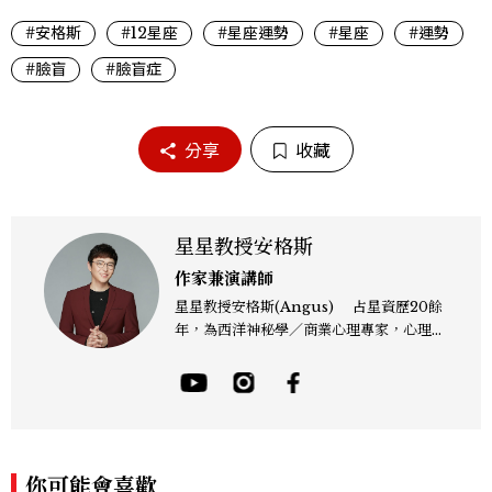
#安格斯
#12星座
#星座運勢
#星座
#運勢
#臉盲
#臉盲症
分享
收藏
星星教授安格斯
作家兼演講師
星星教授安格斯(Angus) 占星資歷20餘
年，為西洋神秘學／商業心理專家，心理諮
詢師，曾任電視台晨間新聞星座主播；200
4年起出書近30本相關著作，專業領域涵蓋
占星星座、塔羅、生命靈數、盧恩符文、色
彩、血型、潛意識心理測驗與占卜等。 《F
B/IG:星星教授安格斯》 《Youtube：安
格斯的星座元宇宙》 ★線上課程：《2025
你可能會喜歡
現代占星課》https://shifu.tw/courses/