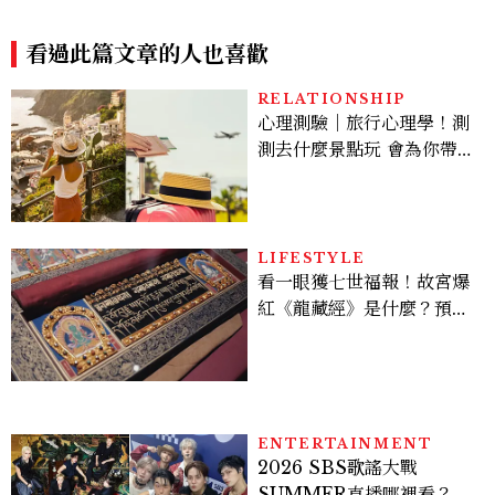
直接確認分工，「這星座」一
邊生氣一邊收尾
看過此篇文章的人也喜歡
RELATIONSHIP
心理測驗｜旅行心理學！測
測去什麼景點玩 會為你帶來
好運
LIFESTYLE
看一眼獲七世福報！故宮爆
紅《龍藏經》是什麼？預約
＆參觀攻略一次看
ENTERTAINMENT
2026 SBS歌謠大戰
SUMMER直播哪裡看？