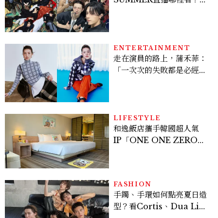
Stray Kids、ATEEZ等
28組卡司、線上播出時間一
次看
ENTERTAINMENT
走在演員的路上，蒲禾菲：
「一次次的失敗都是必經過
程，必須要經過那些練習，
才能做得好。」
LIFESTYLE
和逸飯店攜手韓國超人氣
IP「ONE ONE ZERO
SEVEN」，打造療癒系快
樂狗狗主題房！全台獨家客
房、聯名好禮一次收藏
FASHION
手鐲、手環如何點亮夏日造
型？看Cortis、Dua Lip
的穿搭示範