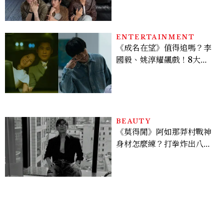
ENTERTAINMENT
《成名在望》值得追嗎？李
國毅、姚淳耀飆戲！8大看
點與網友殘酷評價：節奏太
慢、犯人太好猜？
BEAUTY
《莫得閒》阿如那莽村戰神
身材怎麼練？打拳炸出八塊
腹肌，HYROX挑戰也沒錯
過