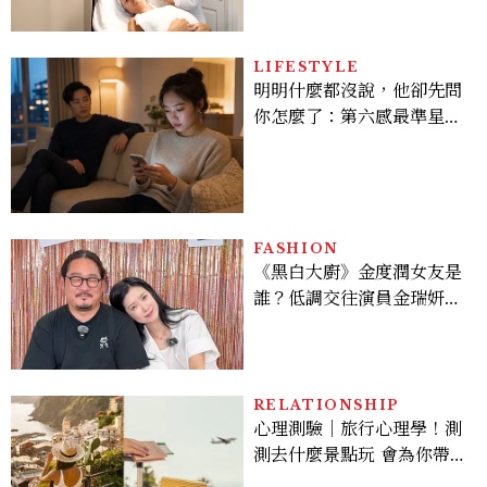
LIFESTYLE
明明什麼都沒說，他卻先問
你怎麼了：第六感最準星座
TOP3，巨蟹座連語氣都有
感，這星座根本瞞不住
FASHION
《黑白大廚》金度潤女友是
誰？低調交往演員金瑞妍、
曾出演《少年法庭》，私下
極簡風穿搭是日常範本！
RELATIONSHIP
心理測驗｜旅行心理學！測
測去什麼景點玩 會為你帶來
好運