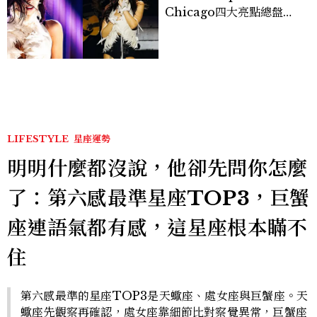
Chicago四大亮點總盤
點， JENNIE、 CORTIS
登台，K-POP擄獲全球！
LIFESTYLE
星座運勢
明明什麼都沒說，他卻先問你怎麼
了：第六感最準星座TOP3，巨蟹
座連語氣都有感，這星座根本瞞不
住
第六感最準的星座TOP3是天蠍座、處女座與巨蟹座。天
蠍座先觀察再確認，處女座靠細節比對察覺異常，巨蟹座