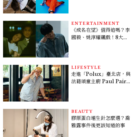
程，必須要經過那些練習，
才能做得好。」
ENTERTAINMENT
《成名在望》值得追嗎？李
國毅、姚淳耀飆戲！8大看
點與網友殘酷評價：節奏太
慢、犯人太好猜？
LIFESTYLE
走進「Polux」臺北店，與
法籍頑童主廚 Paul Pairet
對談：「我不做妥協的美
味」
BEAUTY
膠原蛋白增生針怎麼選？喬
雅露事件後更該知道的事