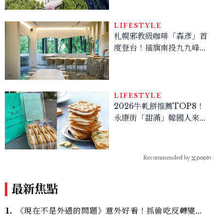
品牌、SPA一次看
LIFESTYLE
札幌邪教級咖啡「森彥」首
度登台！插旗南投九九峰，
台灣限定咖啡、絕美雪墨空
間必訪
LIFESTYLE
2026牛軋餅推薦TOP8！
永康街「甜滿」韓國人來台
狂掃，還有這幾家人氣必吃
Recommended by
最新焦點
1.
《現在不是外遇的問題》意外好看！抓偷吃反轉變命