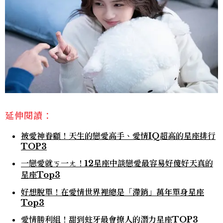
延伸閱讀：
被愛神眷顧！天生的戀愛高手、愛情IQ超高的星座排行
TOP3
一戀愛就ㄎ一ㄤ！12星座中談戀愛最容易好傻好天真的
星座Top3
好想脫單！在愛情世界裡總是「滯銷」萬年單身星座
Top3
愛情勝利組！甜到蛀牙最會撩人的潛力星座TOP3