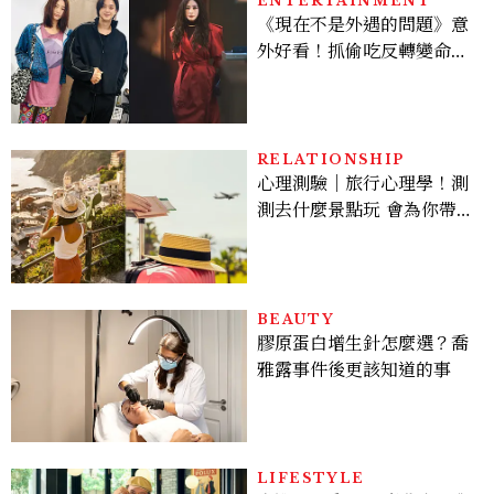
ENTERTAINMENT
《現在不是外遇的問題》意
外好看！抓偷吃反轉變命
案？金憓秀傳奇美腿被讚
爆、金智勳大秀腹肌，曹汝
貞雙影后飆戲，線上看7大
看點懶人包
RELATIONSHIP
心理測驗｜旅行心理學！測
測去什麼景點玩 會為你帶來
好運
BEAUTY
膠原蛋白增生針怎麼選？喬
雅露事件後更該知道的事
LIFESTYLE