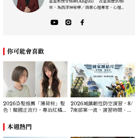
星星教授安格斯(Angus) 占星資歷20餘
年，為西洋神秘學／商業心理專家，心理諮
詢師，曾任電視台晨間新聞星座主播；200
4年起出書近30本相關著作，專業領域涵蓋
占星星座、塔羅、生命靈數、盧恩符文、色
彩、血型、潛意識心理測驗與占卜等。 《F
B/IG:星星教授安格斯》 《Youtube：安
格斯的星座元宇宙》 ★線上課程：《2025
你可能會喜歡
現代占星課》https://shifu.tw/courses/
angus
2026染髮推薦「薄荷棕」髮
2026城鎮韌性防空演習，8/
色！韓國正流行，專治紅橘
7南部第一波，演習時間、可
感，不漂也能染出高級透明感
以出門嗎？罰款懶人包
本週熱門