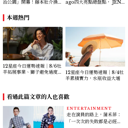
人。
治公園」開幕！藤本壯介操刀
ago四大亮點總盤點， JENN
設計，7大餐廳美食品牌、SP
IE、 CORTIS登台，K-PO
A一次看
P擄獲全球！
本週熱門
12星座今日運勢速報｜8/6牡
羊拓展事業、獅子避免過度借
12星座今日運勢速報｜8/4牡
貸
羊累積實力，水瓶收益大增
看過此篇文章的人也喜歡
ENTERTAINMENT
走在演員的路上，蒲禾菲：
「一次次的失敗都是必經過