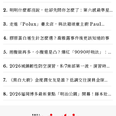
案？金憓秀傳奇美腿被讚爆、金智勳大秀腹肌，曹汝貞
雙影后飆戲，線上看7大看點懶人包
2.
明明什麼都沒說，他卻先問你怎麼了：第六感最準星
座TOP3，巨蟹座連語氣都有感，這星座根本瞞不住
3.
走進「Polux」臺北店，與法籍頑童主廚 Paul
Pairet 對談：「我不做妥協的美味」
4.
膠原蛋白增生針怎麼選？喬雅露事件後更該知道的事
5.
捲腹做再多，小腹還是凸？爆紅「9090呼吸法」：
每天躺著做3分鐘，讓站姿更挺、身形更修長
6.
2026城鎮韌性防空演習，8/7南部第一波，演習時
間、可以出門嗎？罰款懶人包
7.
《黑白大廚》金度潤女友是誰？低調交往演員金瑞
妍、曾出演《少年法庭》，私下極簡風穿搭是日常範
本！
8.
2026福岡博多最新景點「明治公園」開幕！藤本壯介
操刀設計，7大餐廳美食品牌、SPA一次看