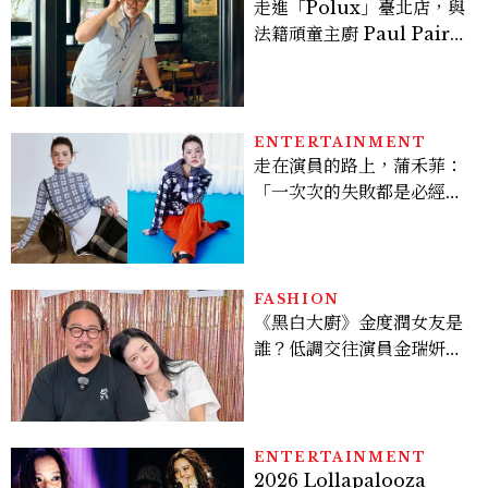
走進「Polux」臺北店，與
法籍頑童主廚 Paul Pairet
對談：「我不做妥協的美
味」
ENTERTAINMENT
走在演員的路上，蒲禾菲：
「一次次的失敗都是必經過
程，必須要經過那些練習，
才能做得好。」
FASHION
《黑白大廚》金度潤女友是
誰？低調交往演員金瑞妍、
曾出演《少年法庭》，私下
極簡風穿搭是日常範本！
ENTERTAINMENT
2026 Lollapalooza