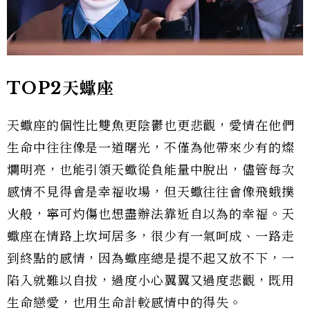
TOP2天蠍座
天蠍座的個性比雙魚更陰鬱也更悲觀，愛情在他們
生命中往往像是一道曙光，不僅為他帶來少有的燦
爛明亮，也能引領天蠍從負能量中脫出，儘管每次
感情不見得會是幸福收場，但天蠍往往會像飛蛾撲
火般，寧可灼傷也想盡辦法靠近自以為的幸福。天
蠍座在情路上坎坷居多，很少有一氣呵成、一路走
到終點的感情，因為蠍座總是提不起又放不下，一
陷入就難以自拔，過度小心翼翼又過度悲觀，既用
生命戀愛，也用生命計較感情中的得失。