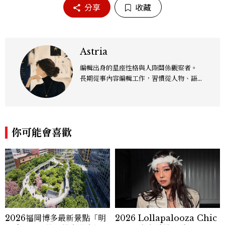
分享
收藏
Astria
編輯出身的星座性格與人際關係觀察者。
長期從事內容編輯工作，習慣從人物、語言
與生活細節中觀察出人們面對關係、選擇與
衝突時的情緒與反應。出於對性格與人際互
動的興趣，持續進行星座相關的私人研究，
並將十二星座的性格特質，放進感情、友
你可能會喜歡
情、職場與日常生活情境中長期觀察。 擅
長從一個人的反應方式、情緒需求與溝通習
慣出發，整理出不同性格之間容易產生的誤
解與關係盲點。對我而言，星座是一套理解
差異的觀察語言，也是一個重新認識自己與
他人最好的入口。 透過編輯特有的敏銳度
與敘事能力，我將抽象的星座性格轉化為具
體而熟悉的生活場景，讓讀者在十二星座的
不同反應中，看見自己，也更理解身邊的
2026福岡博多最新景點「明
2026 Lollapalooza Chic