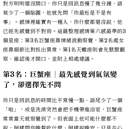
對方明明還沒開口，你只是回訊息慢了幾分鐘、語
氣少了一個貼圖，他就先問「你最近是不是有
事」。感情裡確實有一種人，你什麼都還沒說，他
已經先感覺到不對勁。這篇整理感情第六感最準的3
個星座：第3名巨蟹座靠情緒波動察覺，第2名處女
座靠細節比對抓出異常，第1名天蠍座則會先默默觀
察、確認後才開口，並附上相處建議。
第3名：巨蟹座｜最先感覺到氣氛變
了，卻選擇先不問
你只是回訊息的時間比平常慢一點、語尾少了一個
「啦」，或是洗澡突然會把手機帶進浴室，巨蟹座
常常當天就察覺到了。但表面上他可能什麼都不
說，照樣問你晚餐吃什麼、照樣說晚安，只是在心