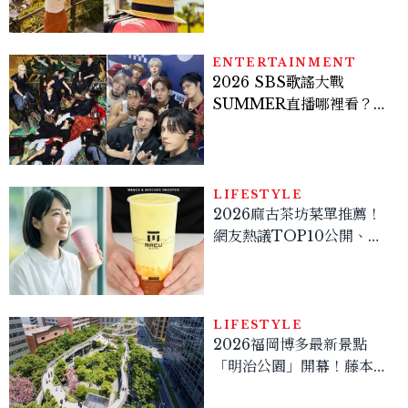
ENTERTAINMENT
2026 SBS歌謠大戰
SUMMER直播哪裡看？
Stray Kids、ATEEZ等
28組卡司、線上播出時間一
次看
LIFESTYLE
2026麻古茶坊菜單推薦！
網友熱議TOP10公開、黃
金甜度冰塊一次看
LIFESTYLE
2026福岡博多最新景點
「明治公園」開幕！藤本壯
介操刀設計，7大餐廳美食