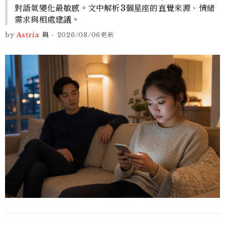
對語氣變化最敏感。文中解析3個星座的直覺來源、情緒
需求與相處建議。
by
Astria
與
-
2026/08/06
更新