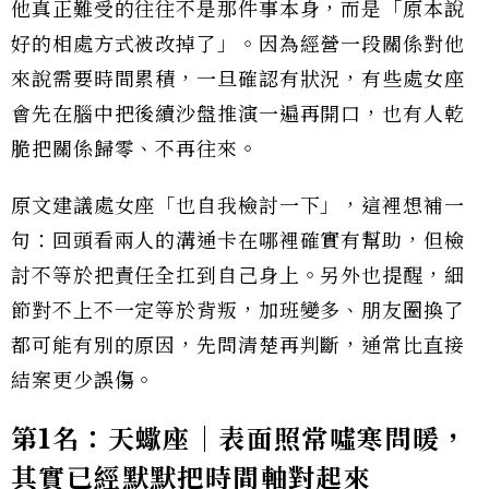
他真正難受的往往不是那件事本身，而是「原本說
好的相處方式被改掉了」。因為經營一段關係對他
來說需要時間累積，一旦確認有狀況，有些處女座
會先在腦中把後續沙盤推演一遍再開口，也有人乾
脆把關係歸零、不再往來。
原文建議處女座「也自我檢討一下」，這裡想補一
句：回頭看兩人的溝通卡在哪裡確實有幫助，但檢
討不等於把責任全扛到自己身上。另外也提醒，細
節對不上不一定等於背叛，加班變多、朋友圈換了
都可能有別的原因，先問清楚再判斷，通常比直接
結案更少誤傷。
第1名：天蠍座｜表面照常噓寒問暖，
其實已經默默把時間軸對起來