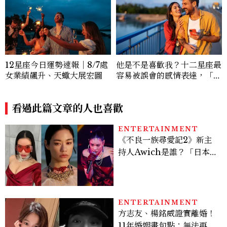
12星座今日運勢速報｜8/7處
他是不是喜歡我？十二星座最
女業績飆升、天蠍大展宏圖
容易被誤會的感情表達，「這
星座」越喜歡會越慢靠近
看過此篇文章的人也喜歡
ENTERTAINMENT
《不良一族尋愛記2》新主
持人Awich是誰？「日本嘻
哈女王」人生比節目更抓
馬：25歲喪夫、家中遭槍擊
掃射
ENTERTAINMENT
方志友、楊銘威證實離婚！
11年婚姻畫句點：無法再做