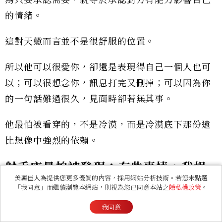
為只要承認需要，就等於承認對方有能力影響自己
的情緒。
這對天蠍而言並不是很舒服的位置。
所以他可以很愛你，卻還是表現得自己一個人也可
以；可以很想念你，訊息打完又刪掉；可以因為你
的一句話難過很久，見面時卻若無其事。
他最怕被看穿的，不是冷漠，而是冷漠底下那份遠
比想像中強烈的依賴。
射手座最怕被發現：有些事情，我根
美麗佳人為提供您更多優質的內容，採用網站分析技術。若您未點選
本沒有放下
「我同意」而繼續瀏覽本網站，則視為您已同意本站之
隱私權政策
。
我同意
如果十二星座裡有人最容易讓大家相信「他真的沒