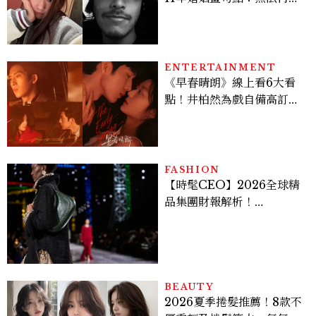
情人，但永遠是家人
ENTERTAINMENT
《早春晴朗》線上看6大看
點！井柏然為戲自備高訂，
孫千苦等地下戀轉正，雨夜
激吻獲讚慾感天花板
FASHION
【時髦CEO】2026全球精
品集團財報解析！
LVMH、Hermès、
Chanel、Gucci 誰是真
正贏家？5大趨勢一次看
BEAUTY
2026夏季捲髮推薦！8款不