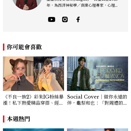
年，為西洋神秘學／商業心理專家，心理諮
詢師，曾任電視台晨間新聞星座主播；200
4年起出書近30本相關著作，專業領域涵蓋
占星星座、塔羅、生命靈數、盧恩符文、色
彩、血型、潛意識心理測驗與占卜等。 《F
B/IG:星星教授安格斯》 《Youtube：安
格斯的星座元宇宙》 ★線上課程：《2025
你可能會喜歡
現代占星課》https://shifu.tw/courses/
angus
《不良一族2》彩朱IG粉絲暴
Social Cover｜做你永遠的
漲！私下熱愛精品穿搭、經營
伴，龜梨和也：「對周遭的人
服飾品牌，堪稱品味最好女成
事物保有餘裕，同時也持續努
員
力。」
本週熱門