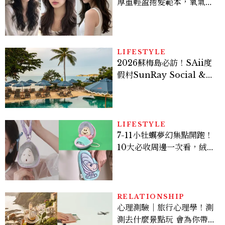
厚重輕盈捲髮範本，氧氣層
次燙、法式慵懶捲顯臉小又
好整理
LIFESTYLE
2026蘇梅島必訪！SAii度
假村SunRay Social &
Swim Club全新開箱，6
大亮點體驗懶人包
LIFESTYLE
7-11小牡蠣夢幻集點開跑！
10大必收周邊一次看，絨毛
掛件粉嫩3C療癒登場
RELATIONSHIP
心理測驗｜旅行心理學！測
測去什麼景點玩 會為你帶來