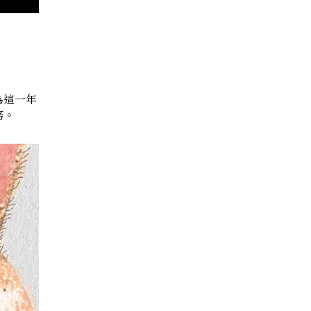
為這一年
務。