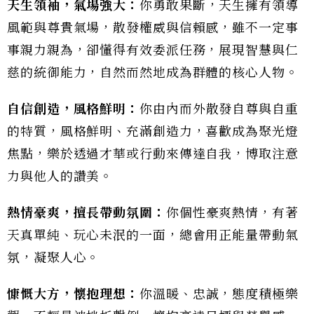
天生領袖，氣場強大：
你勇敢果斷，天生擁有領導
風範與尊貴氣場，散發權威與信賴感，雖不一定事
事親力親為，卻懂得有效委派任務，展現智慧與仁
慈的統御能力，自然而然地成為群體的核心人物。
自信創造，風格鮮明：
你由內而外散發自尊與自重
的特質，風格鮮明、充滿創造力，喜歡成為聚光燈
焦點，樂於透過才華或行動來傳達自我，博取注意
力與他人的讚美。
熱情豪爽，擅長帶動氛圍：
你個性豪爽熱情，有著
天真單純、玩心未泯的一面，總會用正能量帶動氣
氛，凝聚人心。
慷慨大方，懷抱理想：
你溫暖、忠誠，態度積極樂