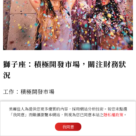
獅子座：積極開發市場，關注財務狀
況
工作：積極開發市場
感情：真摯相伴陪伴
美麗佳人為提供您更多優質的內容，採用網站分析技術。若您未點選
「我同意」而繼續瀏覽本網站，則視為您已同意本站之
隱私權政策
。
財運：關注財務狀況
我同意