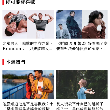
你可能會喜歡
15年， 如今是占星師、心靈諮詢師、譯者
非常男人｜幽默的生存之道，
《財閥 X 刑警2》好看嗎？安
Brandon：「只要能讓大家
普賢對決最帥反派俞承豪，鄭
笑，我們就有機會玩在一起，
恩彩接棒女主，開專機、刷黑
讓敵人成為朋友。」
卡，用錢輾壓罪犯的陳利手回
本週熱門
來了，這次能玩多大？
怎麼知道他是不是喜歡我？十
長大後最不像自己的是獅子
二星座最容易被誤會的感情表
座？十二星座成熟後終於放下