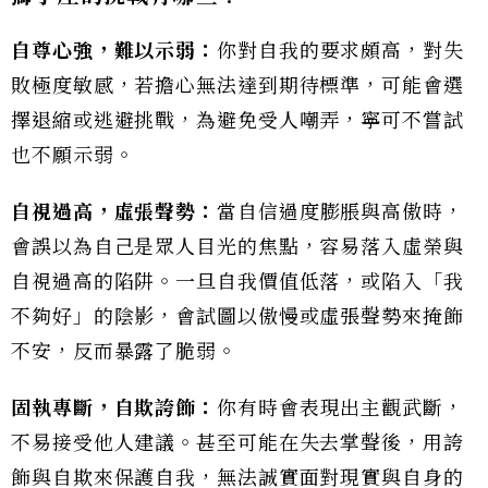
自尊心強，難以示弱：
你對自我的要求頗高，對失
敗極度敏感，若擔心無法達到期待標準，可能會選
擇退縮或逃避挑戰，為避免受人嘲弄，寧可不嘗試
也不願示弱。
自視過高，虛張聲勢：
當自信過度膨脹與高傲時，
會誤以為自己是眾人目光的焦點，容易落入虛榮與
自視過高的陷阱。一旦自我價值低落，或陷入「我
不夠好」的陰影，會試圖以傲慢或虛張聲勢來掩飾
不安，反而暴露了脆弱。
固執專斷，自欺誇飾：
你有時會表現出主觀武斷，
不易接受他人建議。甚至可能在失去掌聲後，用誇
飾與自欺來保護自我，無法誠實面對現實與自身的