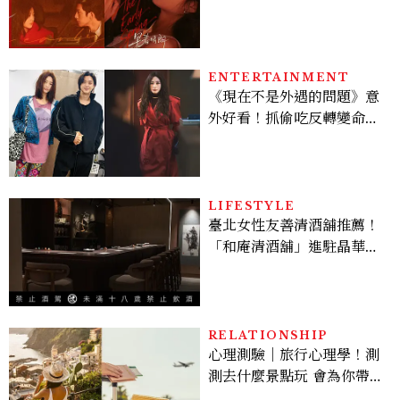
孫千苦等地下戀轉正，雨夜
激吻獲讚慾感天花板
ENTERTAINMENT
《現在不是外遇的問題》意
外好看！抓偷吃反轉變命
案？金憓秀傳奇美腿被讚
爆、金智勳大秀腹肌，曹汝
貞雙影后飆戲，線上看7大
看點懶人包
LIFESTYLE
臺北女性友善清酒舖推薦！
「和庵清酒舖」進駐晶華酒
店：首創五行心情選酒、單
杯180元起輕鬆微醺
RELATIONSHIP
心理測驗｜旅行心理學！測
測去什麼景點玩 會為你帶來
好運