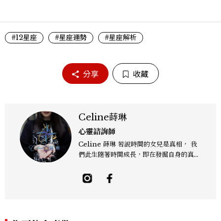
#12星座
#星座運勢
#星座解析
分享
收藏
Celine蒔琳
心靈諮詢師
Celine 蒔琳 若說時間的女兒是真相， 我
們此生隨著時間成長，即在發掘自身的真
相，以活出豐富光彩的人生。 依據占星命
盤、生命靈數這類的生命藍圖，認識真正的
自我與潛能才華， 解碼物換星移的時空軌
跡與個人的心境轉換，知曉當前人生的重心
與方向。 曾任職於時尚美妝精品領域，涉
略星象、塔羅、色彩、數字與冥想等智慧逾