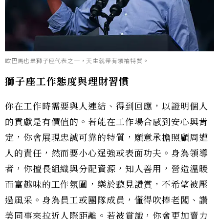
歐巴馬也是獅子座代表之一，天生就帶有領袖特質。
獅子座工作態度與理財習慣
你在工作時需要與人連結、得到回應，以證明個人
的貢獻是有價值的。若能在工作場合感到安心與肯
定，你會展現忠誠可靠的特質，願意承擔照顧周遭
人的責任，然而要小心逞強或表面功夫。身為領導
者，你擅長組織與分配資源，知人善用，營造溫暖
而富趣味的工作氛圍，樂於聽見讚賞，不希望被壓
過風采。身為員工或團隊成員，懂得吹捧老闆、讚
美同事來拉近人際距離。若被賞識，你會更加賣力