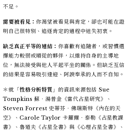
不足。
需要被看見：
你渴望被看見與肯定，卻也可能在證
明自己很特別、追逐肯定的過程中迷失初衷。
缺乏真正平等的連結：
你喜歡有追隨者，或習慣選
擇能力較弱或順從的夥伴，以維持自身的主導地
位，無法接受與他人平起平坐的關係。但缺乏互信
的結果是容易吸引逢迎、阿諛奉承的人而不自知。
＊就
「性格分析特質」
的資訊來源包括 Sue
Tompkins 蘇．湯普金《當代占星研究》、
Steven Forrest 史蒂芬．佛瑞斯特《內在的天
空》、Carole Taylor 卡蘿爾．泰勒《占星教課
書》、魯道夫《占星全書》與《心理占星全書》、