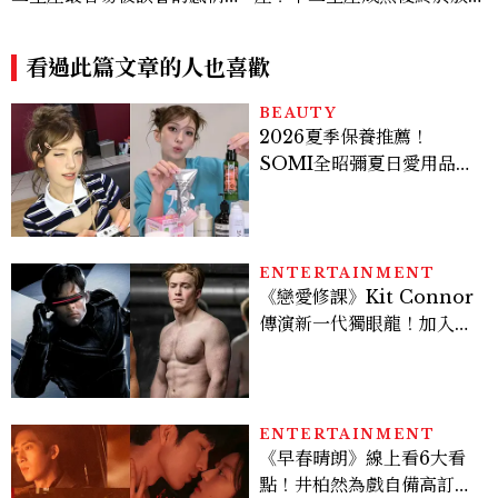
達，「這星座」越喜歡會越慢
的一件事
靠近
看過此篇文章的人也喜歡
BEAUTY
2026夏季保養推薦！
SOMI全昭彌夏日愛用品公
開，防曬、護髮、止汗、頭
皮保養10款好物一次看
ENTERTAINMENT
《戀愛修課》Kit Connor
傳演新一代獨眼龍！加入新
版《X戰警》，可望搭檔
Sadie Sink
ENTERTAINMENT
《早春晴朗》線上看6大看
點！井柏然為戲自備高訂，