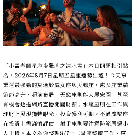
「小孟老師星座塔羅牌之清水孟」本日開運指引點
名，2026年8月7日星期五星座運勢出爐！今天事
業運最強勁的莫過於處女座與天蠍座，處女座業績
節節高升、超前布局，天蠍座則能大展宏圖，甚至
有機會透過網路直播開闢財源；水瓶座則在工作與
理財上展現獨特眼光，投資獲利可期。不過魔羯座
在投資上需謹慎評估，射手座則要注意防範周遭小
人干擾。本文為你整理8/7十二星座整體工作、感