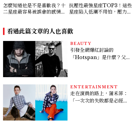
怎麼知道他是不是喜歡我？十
抗壓性最強星座TOP3！這些
二星座最容易被誤會的感情表
星座陷入低潮不用怕，壓力能
達，「這星座」越喜歡會越慢
成為你的爆發力
靠近
看過此篇文章的人也喜歡
BEAUTY
引發全網爆紅討論的
「Hotspan」是什麼？父
親節想當天菜老爸並不難，
掌握活到老、帥到老的關鍵
ENTERTAINMENT
走在演員的路上，蒲禾菲：
「一次次的失敗都是必經過
程，必須要經過那些練習，
才能做得好。」