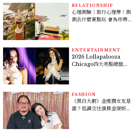
RELATIONSHIP
心理測驗｜旅行心理學！測
測去什麼景點玩 會為你帶來
好運
ENTERTAINMENT
2026 Lollapalooza
Chicago四大亮點總盤
點， JENNIE、 CORTIS
登台，K-POP擄獲全球！
FASHION
《黑白大廚》金度潤女友是
誰？低調交往演員金瑞妍、
曾出演《少年法庭》，私下
極簡風穿搭是日常範本！