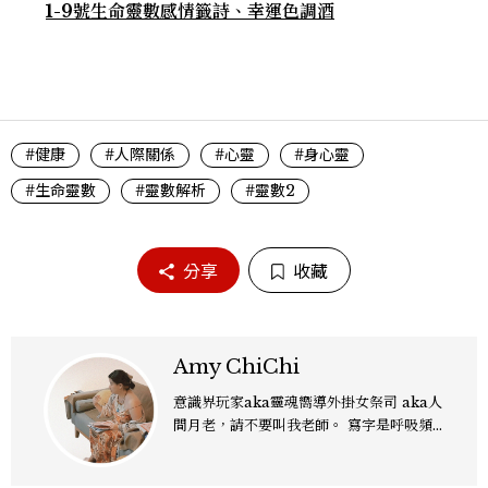
1-9號生命靈數感情籤詩、幸運色調酒
#健康
#人際關係
#心靈
#身心靈
#生命靈數
#靈數解析
#靈數2
分享
收藏
Amy ChiChi
意識界玩家aka靈魂嚮導外掛女祭司 aka人
間月老，請不要叫我老師。 寫字是呼吸頻
率，創作是免疫系統，敏感神經專門蒐集日
常細節， 多官感知天賦是驅動我在這世界