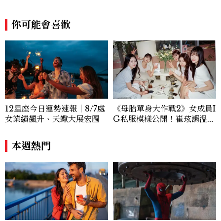
上完成生命意義的使命與任務。 人生是一
場有趣的舞台劇啊！ 帶給觀眾感動、歡樂
你可能會喜歡
只是小技巧， 每天能讓自己享受其中才是
真本事。 很喜歡莎士比亞的一句話： 「人
們可以支配自己的命運，若我們受制於人，
那錯不在命運，而在我們自己。」 整合完
全型的清醒意識，你是你，你也不是你，
回到全然的是
12星座今日運勢速報｜8/7處
《母胎單身大作戰2》女成員I
女業績飆升、天蠍大展宏圖
G私服模樣公開！崔玹諝溫柔
系歐膩粉絲飆漲、金秀炫竟是
低調千金？
本週熱門