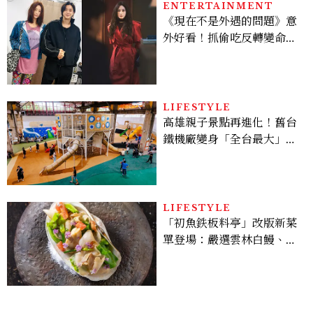
ENTERTAINMENT
《現在不是外遇的問題》意
外好看！抓偷吃反轉變命
案？金憓秀傳奇美腿被讚
爆、金智勳大秀腹肌，曹汝
貞雙影后飆戲，線上看7大
看點懶人包
LIFESTYLE
高雄親子景點再進化！舊台
鐵機廠變身「全台最大」半
室內樂園，8/8開幕、30項
設施免費玩到飽
LIFESTYLE
「初魚鉄板料亭」改版新菜
單登場：嚴選雲林白鰻、海
松貝交織旬味，限時推出父
親節升級優惠