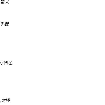
法帶來
的與配
你們在
的財運