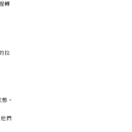
握轉
的拉
狀態。
醒他們