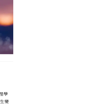
理學
人生變