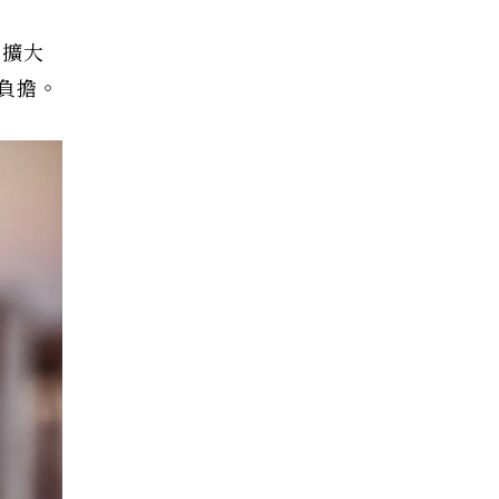
目擴大
負擔。