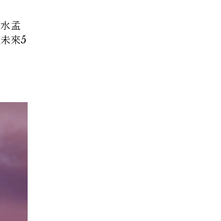
清水孟
未來5