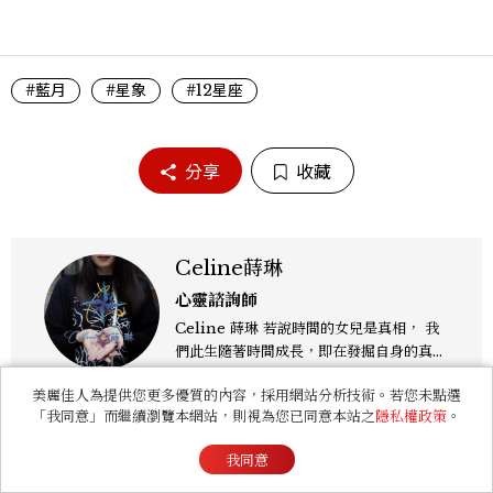
#藍月
#星象
#12星座
分享
收藏
Celine蒔琳
心靈諮詢師
Celine 蒔琳 若說時間的女兒是真相， 我
們此生隨著時間成長，即在發掘自身的真
相，以活出豐富光彩的人生。 依據占星命
美麗佳人為提供您更多優質的內容，採用網站分析技術。若您未點選
盤、生命靈數這類的生命藍圖，認識真正的
「我同意」而繼續瀏覽本網站，則視為您已同意本站之
隱私權政策
。
自我與潛能才華， 解碼物換星移的時空軌
跡與個人的心境轉換，知曉當前人生的重心
我同意
與方向。 曾任職於時尚美妝精品領域，涉
略星象、塔羅、色彩、數字與冥想等智慧逾