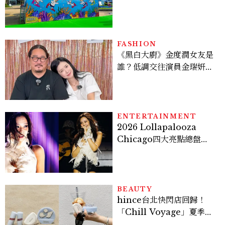
優惠一次看，必拍造景、
SNOOPY美食可愛登場
FASHION
《黑白大廚》金度潤女友是
誰？低調交往演員金瑞妍、
曾出演《少年法庭》，私下
極簡風穿搭是日常範本！
ENTERTAINMENT
2026 Lollapalooza
Chicago四大亮點總盤
點， JENNIE、 CORTIS
登台，K-POP擄獲全球！
BEAUTY
hince台北快閃店回歸！
「Chill Voyage」夏季限
定系列登場，夢幻海洋藍空