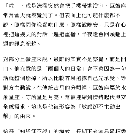
「啦」，或是洗澡突然會把手機帶進浴室，巨蟹座
常常當天就察覺到了。但表面上他可能什麼都不
說，照樣問你晚餐吃什麼、照樣說晚安，只是在心
裡把這幾天的對話一遍遍重播，半夜還會回頭翻上
週的訊息紀錄。
對部分巨蟹座來說，最難的其實不是察覺，而是開
口。他在意的是「兩個人的日常」會不會因為一句
話就整個崩掉，所以比較容易選擇自己先承受、等
對方主動說。在傳統占星的分類裡，巨蟹座屬於水
象星座、守護星是月亮，常被連結到情緒起伏與安
全感需求，這也是他被形容為「敏感卻不主動出
擊」的由來。
這種「知道卻不說」的模式，長期下來容易累積委