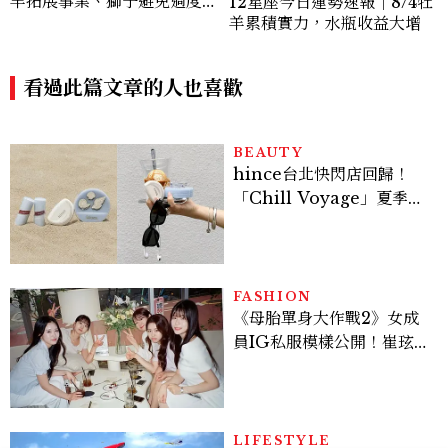
BEAUTY
hince台北快閃店回歸！
「Chill Voyage」夏季限
定系列登場，夢幻海洋藍空
間、限定彩妝、DIY吊飾一
次體驗
FASHION
《母胎單身大作戰2》女成
員IG私服模樣公開！崔玹諝
溫柔系歐膩粉絲飆漲、金秀
炫竟是低調千金？
LIFESTYLE
2026高雄旗津風箏節
8/8~8/9登場！35公尺巨大
鯨魚首度放飛、豐富親子活
動時間懶人包