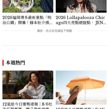
他人最好的入口。 透過編輯特有的敏銳度
與敘事能力，我將抽象的星座性格轉化為具
體而熟悉的生活場景，讓讀者在十二星座的
不同反應中，看見自己，也更理解身邊的
2026福岡博多最新景點「明
2026 Lollapalooza Chic
人。
治公園」開幕！藤本壯介操刀
ago四大亮點總盤點， JENN
設計，7大餐廳美食品牌、SP
IE、 CORTIS登台，K-PO
A一次看
P擄獲全球！
本週熱門
12星座今日運勢速報｜8/6牡
羊拓展事業、獅子避免過度借
12星座今日運勢速報｜8/4牡
貸
羊累積實力，水瓶收益大增
看過此篇文章的人也喜歡