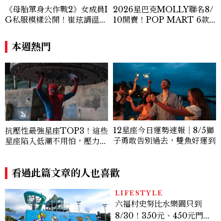
《母胎單身大作戰2》女成員I
2026星巴克MOLLY聯名8/
G私服模樣公開！崔玹諝溫柔
10開賣！POP MART 6款
系歐膩粉絲飆漲、金秀炫竟是
杯袋價格、草莓布蕾星冰樂一
低調千金？
次看
本週熱門
12星座今日運勢速報｜8/5獅
抗壓性最強星座TOP3！這些
子勇敢告別過去，雙魚好運到
星座陷入低潮不用怕，壓力能
成為你的爆發力
看過此篇文章的人也喜歡
LIFESTYLE
六福村史努比水樂園只到
8/30！350元、450元門票