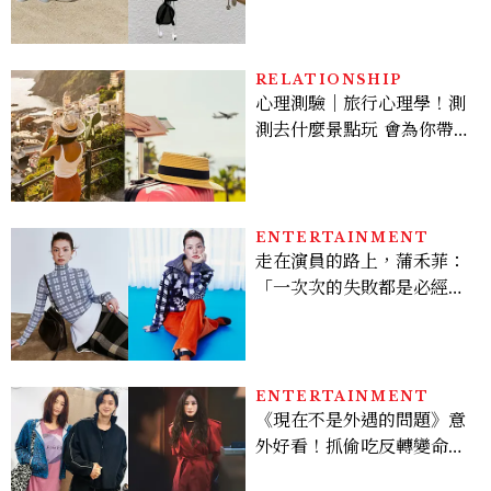
間、限定彩妝、DIY吊飾一
次體驗
RELATIONSHIP
心理測驗｜旅行心理學！測
測去什麼景點玩 會為你帶來
好運
ENTERTAINMENT
走在演員的路上，蒲禾菲：
「一次次的失敗都是必經過
程，必須要經過那些練習，
才能做得好。」
ENTERTAINMENT
《現在不是外遇的問題》意
外好看！抓偷吃反轉變命
案？金憓秀傳奇美腿被讚