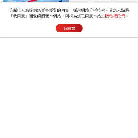
RELATIONSHIP
心理測驗｜旅行心理學！測
美麗佳人為提供您更多優質的內容，採用網站分析技術。若您未點選
測去什麼景點玩 會為你帶來
「我同意」而繼續瀏覽本網站，則視為您已同意本站之
隱私權政策
。
好運
我同意
ENTERTAINMENT
走在演員的路上，蒲禾菲：
「一次次的失敗都是必經過
程，必須要經過那些練習，
才能做得好。」
ENTERTAINMENT
《現在不是外遇的問題》意
外好看！抓偷吃反轉變命
案？金憓秀傳奇美腿被讚
爆、金智勳大秀腹肌，曹汝
貞雙影后飆戲，線上看7大
看點懶人包
LIFESTYLE