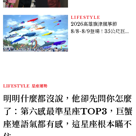
爆、金智勳大秀腹肌，曹汝
貞雙影后飆戲，線上看7大
看點懶人包
LIFESTYLE
2026高雄旗津風箏節
8/8~8/9登場！35公尺巨大
鯨魚首度放飛、豐富親子活
動時間懶人包
LIFESTYLE
星座運勢
明明什麼都沒說，他卻先問你怎麼
了：第六感最準星座TOP3，巨蟹
座連語氣都有感，這星座根本瞞不