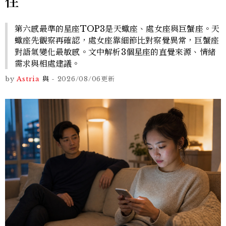
住
第六感最準的星座TOP3是天蠍座、處女座與巨蟹座。天
蠍座先觀察再確認，處女座靠細節比對察覺異常，巨蟹座
對語氣變化最敏感。文中解析3個星座的直覺來源、情緒
需求與相處建議。
by
Astria
與
-
2026/08/06
更新