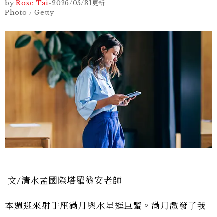
by
Rose Tai
-
2026/05/31
更新
Photo / Getty
文/清水孟國際塔羅篠安老師
本週迎來射手座滿月與水星進巨蟹。滿月激發了我