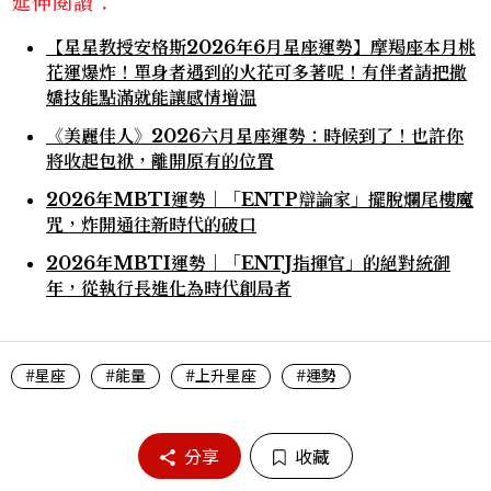
延伸閱讀：
【星星教授安格斯2026年6月星座運勢】摩羯座本月桃
花運爆炸！單身者遇到的火花可多著呢！有伴者請把撒
嬌技能點滿就能讓感情增溫
《美麗佳人》2026六月星座運勢：時候到了！也許你
將收起包袱，離開原有的位置
2026年MBTI運勢｜「ENTP辯論家」擺脫爛尾樓魔
咒，炸開通往新時代的破口
2026年MBTI運勢｜「ENTJ指揮官」的絕對統御
年，從執行長進化為時代創局者
#星座
#能量
#上升星座
#運勢
分享
收藏