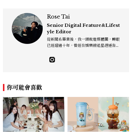
Rose Tai
Senior Digital Feature&Lifest
yle Editor
從新聞系畢業後，我一頭栽進媒體圈，轉眼
已經超過十年，曾經在娛樂線追星趕通告，
也曾在深夜的報社裡為一則新聞熬到雙眼通
紅。現在我的日常多是與美食、生活與旅遊
為伍，走進廚房、走進巷弄，也走進他人的
故事裡，因為好奇所以出發、因為熱愛所以
記錄。我是文字編輯，也是一個生活觀察
者，寫字、拍照、走路、發呆，都是我與世
你可能會喜歡
界對話的方式。 rose_tai@mctw.com.t
w