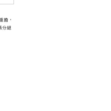
重擔，
滿分絕