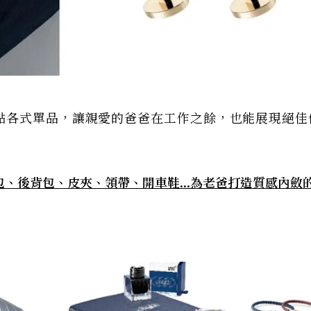
點各式單品，讓親愛的爸爸在工作之餘，也能展現絕佳
、後背包、皮夾、領帶、開車鞋...為老爸打造質感內斂