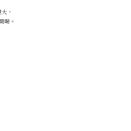
變大，
開喝。