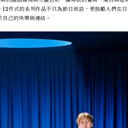
招牌的圓潤線條與大膽色彩，讓傳統的餐具、燭台與燈
。12件式的系列作品不只為節日而設，更鼓勵人們在日
於自己的快樂與連結。