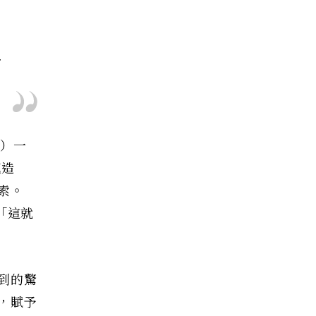
—
s）一
感造
索。
「這就
到的驚
，賦予