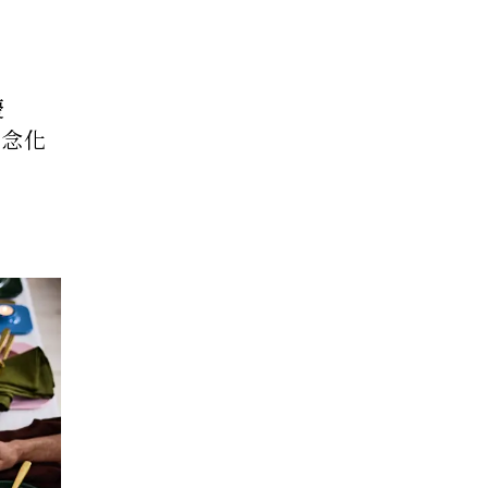
慶
理念化