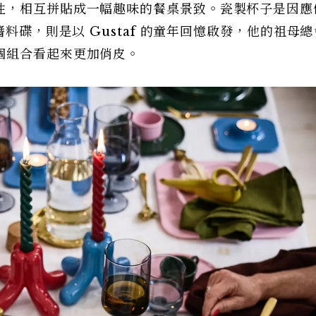
性，相互拼貼成一幅趣味的餐桌景致。瓷製杯子是因應
醬料碟，則是以 Gustaf 的童年回憶啟發，他的祖母
個組合看起來更加俏皮。