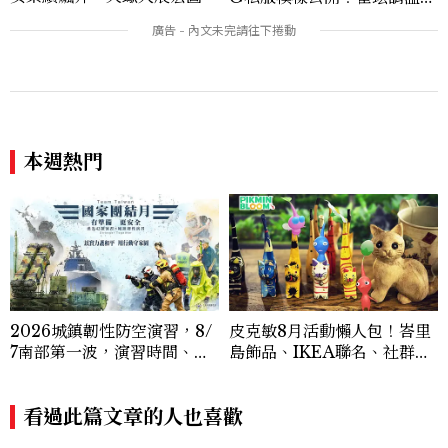
系歐膩粉絲飆漲、金秀炫竟是
低調千金？
本週熱門
2026城鎮韌性防空演習，8/
皮克敏8月活動懶人包！峇里
7南部第一波，演習時間、可
島飾品、IKEA聯名、社群
以出門嗎？罰款懶人包
日、巨大花朵一次看
看過此篇文章的人也喜歡