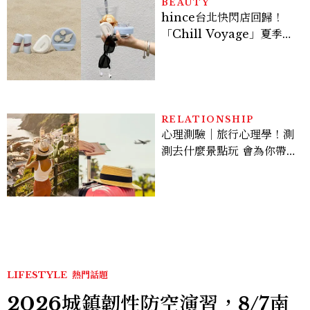
BEAUTY
hince台北快閃店回歸！
「Chill Voyage」夏季限
定系列登場，夢幻海洋藍空
間、限定彩妝、DIY吊飾一
次體驗
RELATIONSHIP
心理測驗｜旅行心理學！測
測去什麼景點玩 會為你帶來
好運
LIFESTYLE
熱門話題
2026城鎮韌性防空演習，8/7南