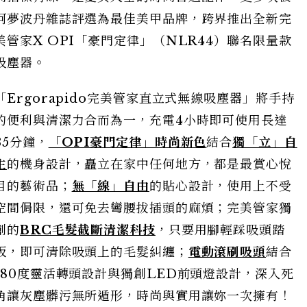
柯夢波丹雜誌評選為最佳美甲品牌，跨界推出全新完
美管家X OPI「豪門定律」（NLR44）聯名限量款
吸塵器。
「Ergorapido完美管家直立式無線吸塵器」將手持
的便利與清潔力合而為一，充電4小時即可使用長達
35分鐘，
「OPI豪門定律」時尚新色
結合
獨「立」自
主
的機身設計，矗立在家中任何地方，都是最賞心悅
目的藝術品；
無「線」自由
的貼心設計，使用上不受
空間侷限，還可免去彎腰拔插頭的麻煩；完美管家獨
創的
BRC毛髮截斷清潔科技
，只要用腳輕踩吸頭踏
板，即可清除吸頭上的毛髮糾纏；
電動滾刷吸頭
結合
180度靈活轉頭設計與獨創LED前頭燈設計，深入死
角讓灰塵髒污無所遁形，時尚與實用讓妳一次擁有！