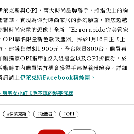
伊萊克斯與OPI，兩大時尚品牌聯手，將指尖上的絢
麗奢華，實現為你對時尚家居的夢幻願望，徹底超越
你對時尚家電的想像！全新「Ergorapido完美管家
x OPI聯名限量新色款吸塵器」將於1月16日正式上
市，建議售價$11,900元，全台限量300台，購買再
加贈獨家OPI指甲油2入組禮盒以及OPI折價券，於
活動時間內購買還有機會獲得手部保養體驗券，詳細
資訊請上
伊萊克斯Facebook粉絲團
。
►
讓宅女小紅卡毛不再的秘密武器
#伊萊克斯
#吸塵器
#OPI