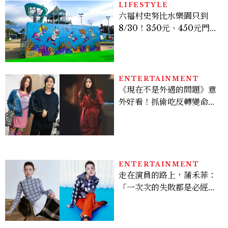
LIFESTYLE
六福村史努比水樂園只到
8/30！350元、450元門票
優惠一次看，必拍造景、
SNOOPY美食可愛登場
ENTERTAINMENT
《現在不是外遇的問題》意
外好看！抓偷吃反轉變命
案？金憓秀傳奇美腿被讚
爆、金智勳大秀腹肌，曹汝
貞雙影后飆戲，線上看7大
看點懶人包
ENTERTAINMENT
走在演員的路上，蒲禾菲：
「一次次的失敗都是必經過
程，必須要經過那些練習，
才能做得好。」