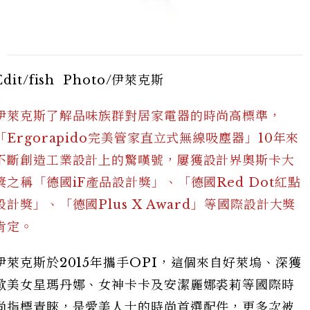
Edit/fish Photo/伊萊克斯
伊萊克斯了解品味族群對居家電器的時尚高標準，
「Ergorapido完美管家直立式無線吸塵器」10年來
不斷創造工業設計上的驚嘆號，屢獲設計界奧斯卡大
獎之稱「德國iF產品設計獎」、「德國Red Dot紅點
設計獎」、「德國Plus X Award」等國際設計大獎
肯定。
伊萊克斯於2015年攜手OPI，這個來自好萊塢、深獲
歐美女星瑪丹娜、女神卡卡及安潔麗娜裘莉等國際時
尚指標青睞，是愛美人士的時尚首選配件，更多次被