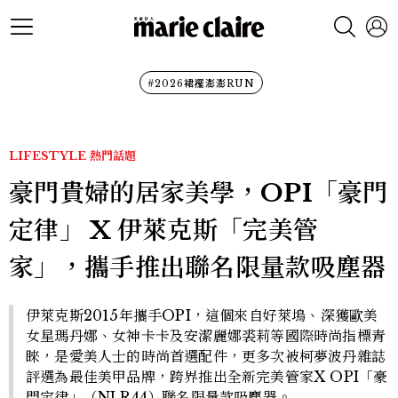
#2026裙襬澎澎RUN
LIFESTYLE
熱門話題
豪門貴婦的居家美學，OPI「豪門
定律」 X 伊萊克斯「完美管
家」，攜手推出聯名限量款吸塵器
伊萊克斯2015年攜手OPI，這個來自好萊塢、深獲歐美
女星瑪丹娜、女神卡卡及安潔麗娜裘莉等國際時尚指標青
睞，是愛美人士的時尚首選配件，更多次被柯夢波丹雜誌
評選為最佳美甲品牌，跨界推出全新完美管家X OPI「豪
門定律」（NLR44）聯名限量款吸塵器。