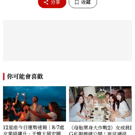
分享
收藏
你可能會喜歡
12星座今日運勢速報｜8/7處
《母胎單身大作戰2》女成員I
女業績飆升、天蠍大展宏圖
G私服模樣公開！崔玹諝溫柔