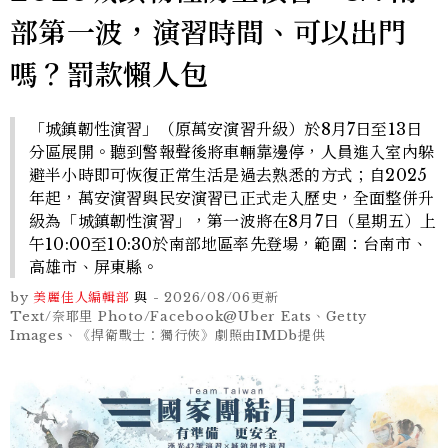
部第一波，演習時間、可以出門
嗎？罰款懶人包
「城鎮韌性演習」（原萬安演習升級）於8月7日至13日
分區展開。聽到警報聲後將車輛靠邊停，人員進入室內躲
避半小時即可恢復正常生活是過去熟悉的方式；自2025
年起，萬安演習與民安演習已正式走入歷史，全面整併升
級為「城鎮韌性演習」，第一波將在8月7日（星期五）上
午10:00至10:30於南部地區率先登場，範圍：台南市、
高雄市、屏東縣。
by
美麗佳人編輯部
與
-
2026/08/06
更新
Text/奈耶里 Photo/Facebook@Uber Eats、Getty
Images、《捍衛戰士：獨行俠》劇照由IMDb提供