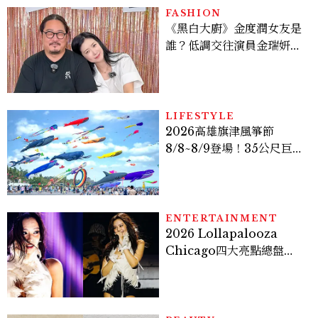
FASHION
《黑白大廚》金度潤女友是
誰？低調交往演員金瑞妍、
曾出演《少年法庭》，私下
極簡風穿搭是日常範本！
LIFESTYLE
2026高雄旗津風箏節
8/8~8/9登場！35公尺巨大
鯨魚首度放飛、豐富親子活
動時間懶人包
ENTERTAINMENT
2026 Lollapalooza
Chicago四大亮點總盤
點， JENNIE、 CORTIS
登台，K-POP擄獲全球！