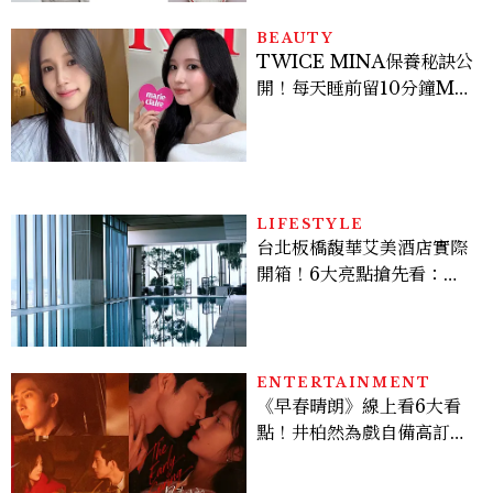
BEAUTY
TWICE MINA保養秘訣公
開！每天睡前留10分鐘ME
TIME、定期皮拉提斯，6
個日常習慣養出牛奶肌
LIFESTYLE
台北板橋馥華艾美酒店實際
開箱！6大亮點搶先看：新
北最新旅宿地標、高空泳
池、客房藏奢華細節
ENTERTAINMENT
《早春晴朗》線上看6大看
點！井柏然為戲自備高訂，
孫千苦等地下戀轉正，雨夜
激吻獲讚慾感天花板