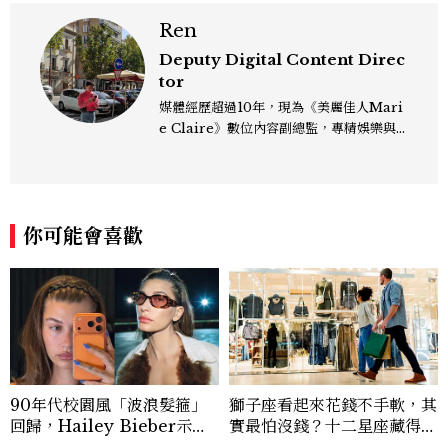
Ren
Deputy Digital Content Direc
tor
媒體經歷超過10年，現為《美麗佳人Mari
e Claire》數位內容副總監，專精娛樂與
生活風格領域，處理國內外名人消息、頒獎
典禮與大型內容企劃。 ren_chen@mct
w.com.tw
你可能會喜歡
90年代校園風「波浪髮箍」
獅子座看起來花錢不手軟，其
回歸，Hailey Bieber示範
實最怕沒錢？十二星座藏得最
如何戴得時髦：這款Miu Mi
深的金錢焦慮，「這星座」比