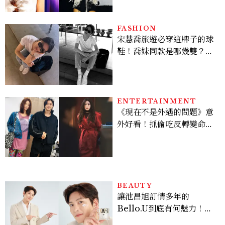
登台，K-POP擄獲全球！
FASHION
宋慧喬旅遊必穿這牌子的球
鞋！喬妹同款是哪幾雙？
AUTRY究竟有什麼魅力讓
她愛上？
ENTERTAINMENT
《現在不是外遇的問題》意
外好看！抓偷吃反轉變命
案？金憓秀傳奇美腿被讚
爆、金智勳大秀腹肌，曹汝
貞雙影后飆戲，線上看7大
看點懶人包
BEAUTY
讓池昌旭訂情多年的
Bello.U到底有何魅力！揭
密男神發光乳霜～「肽光透