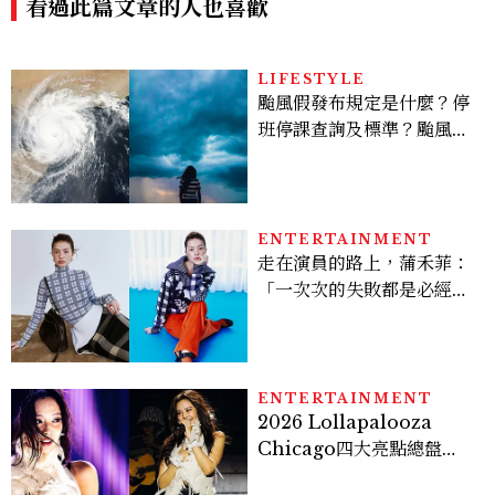
看過此篇文章的人也喜歡
LIFESTYLE
颱風假發布規定是什麼？停
班停課查詢及標準？颱風假
有薪水嗎、可否拒絕上班？
ENTERTAINMENT
走在演員的路上，蒲禾菲：
「一次次的失敗都是必經過
程，必須要經過那些練習，
才能做得好。」
ENTERTAINMENT
2026 Lollapalooza
Chicago四大亮點總盤
點， JENNIE、 CORTIS