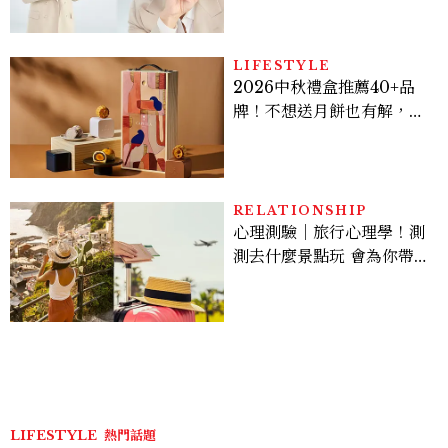
亮緊緻霜」如何打造日不落
的透亮肌，熬夜拍戲不顯疲
倦感，超神！
LIFESTYLE
2026中秋禮盒推薦40+品
牌！不想送月餅也有解，送
長輩、送客戶一次挑
RELATIONSHIP
心理測驗｜旅行心理學！測
測去什麼景點玩 會為你帶來
好運
LIFESTYLE
熱門話題