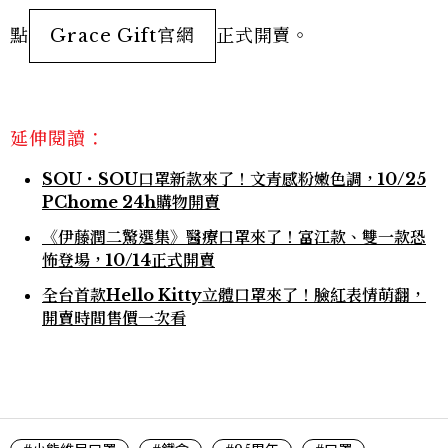
點
Grace Gift官網
正式開賣。
延伸閱讀：
SOU・SOU口罩新款來了！文青感粉嫩色調，10/25
PChome 24h購物開賣
《伊藤潤二驚選集》醫療口罩來了！富江款、雙一款恐
怖登場，10/14正式開賣
全台首款Hello Kitty立體口罩來了！臉紅表情萌翻，
開賣時間售價一次看