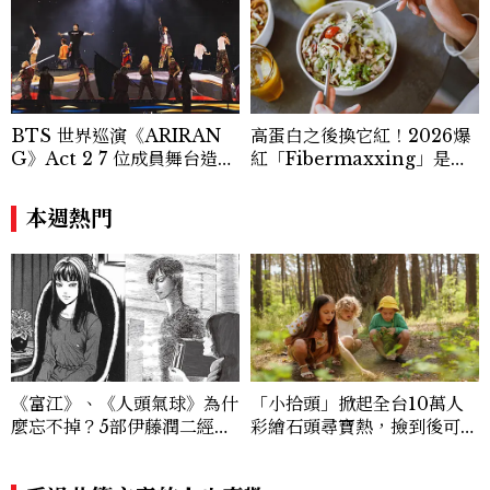
BTS 世界巡演《ARIRAN
高蛋白之後換它紅！2026爆
G》Act 2 7 位成員舞台造型
紅「Fibermaxxing」是什
一次看
麼？一天30g纖維，原來不用
狂吃菜
本週熱門
《富江》、《人頭氣球》為什
「小拾頭」掀起全台10萬人
麼忘不掉？5部伊藤潤二經典
彩繪石頭尋寶熱，撿到後可以
作品一次看
帶走嗎