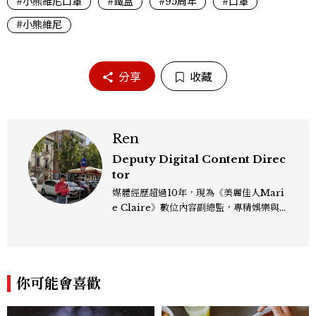
#小熊維尼口罩
#鐵盒
#95周年
#口罩
#小熊維尼
分享
收藏
Ren
Deputy Digital Content Direc
tor
媒體經歷超過10年，現為《美麗佳人Mari
e Claire》數位內容副總監，專精娛樂與
生活風格領域，處理國內外名人消息、頒獎
典禮與大型內容企劃。 ren_chen@mct
w.com.tw
你可能會喜歡