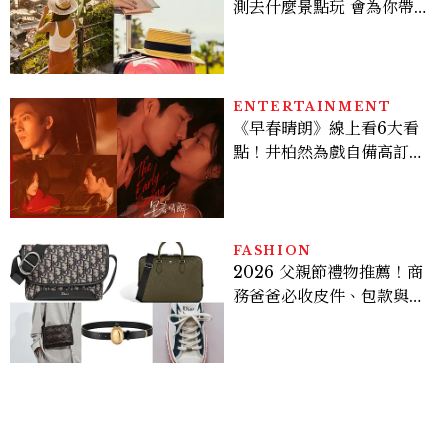
測去什麼景點玩 會為你帶來
好運
ENTERTAINMENT
《早春晴朗》線上看6大看
點！井柏然為戲自備高訂，
孫千苦等地下戀轉正，雨夜
激吻獲讚慾感天花板
FASHION
2026 父親節禮物推薦！商
務爸爸必收皮件、包款與鞋
履一次看