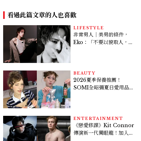
jamin Pavard
年維持7%，不刺青原因超暖
心
看過此篇文章的人也喜歡
LIFESTYLE
非常男人｜美男的條件，
Eko：「不要以貌取人，內
在與外在同樣重要。」
BEAUTY
2026夏季保養推薦！
SOMI全昭彌夏日愛用品公
開，防曬、護髮、止汗、頭
皮保養10款好物一次看
ENTERTAINMENT
《戀愛修課》Kit Connor
傳演新一代獨眼龍！加入新
版《X戰警》，可望搭檔