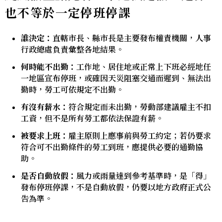
也不等於一定停班停課
誰決定：
直轄市長、縣市長是主要發布權責機關，人事
行政總處負責彙整各地結果。
何時能不出勤：
工作地、居住地或正常上下班必經地任
一地區宣布停班，或確因天災阻塞交通而遲到、無法出
勤時，勞工可依規定不出勤。
有沒有薪水：
符合規定而未出勤，勞動部建議雇主不扣
工資，但不是所有勞工都依法保證有薪。
被要求上班：
雇主原則上應事前與勞工約定；若仍要求
符合可不出勤條件的勞工到班，應提供必要的通勤協
助。
是否自動放假：
風力或雨量達到參考基準時，是「得」
發布停班停課，不是自動放假，仍要以地方政府正式公
告為準。