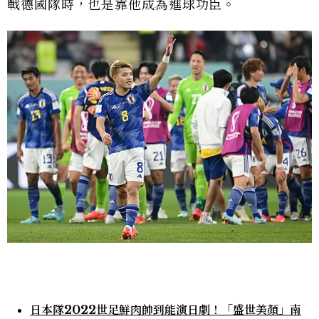
戰德國隊時，也是靠他成為進球功臣。
日本隊2022世足鮮肉帥到能演日劇！「盛世美顏」南