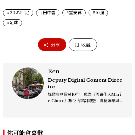
#2022世足
#田中碧
#堂安律
#16強
#足球
分享
收藏
Ren
Deputy Digital Content Direc
tor
媒體經歷超過10年，現為《美麗佳人Mari
e Claire》數位內容副總監，專精娛樂與
生活風格領域，處理國內外名人消息、頒獎
典禮與大型內容企劃。 ren_chen@mct
w.com.tw
你可能會喜歡