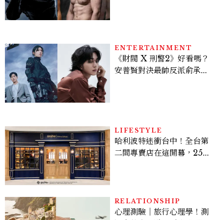
Sadie Sink
ENTERTAINMENT
《財閥 X 刑警2》好看嗎？
安普賢對決最帥反派俞承
豪，鄭恩彩接棒女主，開專
機、刷黑卡，用錢輾壓罪犯
的陳利手回來了，這次能玩
多大？
LIFESTYLE
哈利波特迷衝台中！全台第
二間專賣店在這開幕，25週
年限定周邊、托特包太值得
入手
RELATIONSHIP
心理測驗｜旅行心理學！測