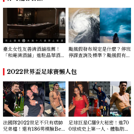
臺北女性友善清酒舖推薦！
颱風假發布規定是什麼？停班
「和庵清酒舖」進駐晶華酒
停課查詢及標準？颱風假有薪
店：首創五行心情選酒、單杯
水嗎、可否拒絕上班？
180元起輕鬆微醺
2022世界盃足球賽懶人包
法國隊2022世足不只有痞帥
足球巨星C羅9大秘密！進70
兄弟檔！還有186男模臉Ben
0球成史上第一人、體脂肪長