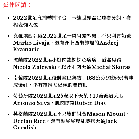
延伸閱讀：
2022世足直播轉播平台！卡達世界盃足球賽分組、賽
程表懶人包
克羅埃西亞隊2022世足一票粗獷型男！不只刺青奶爸
Marko Livaja，還有穿上西裝帥爆的Andrej
Kramaric
波蘭隊2022世足小鮮肉讓姊姊心癢癢！酒窩男孩
Nicola Zalewski，以及肌肉天菜Michał Skóraś
南韓隊2022世足俊帥歐巴集結！188公分9號球員曹圭
成爆紅，還有電翻女偶像的曹侑珉
葡萄牙隊2022世足25歲以下天菜！19歲濃眉大眼
António Silva，肌肉擔當Rúben Dias
英格蘭隊2022世足不只雙帥組合Mason Mount、
Declan Rice，還有翹屁屁爆紅壞痞天菜Jack
Grealish