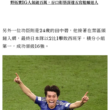
野拓實IG人氣破百萬，谷口彰悟深邃五官粗曠迷人
另外一位功臣則是24歲的田中碧，他接著在禁區頭
鎚入網，最終日本隊以2比1擊敗西班牙，積分小組
第一，成功晉級16強。