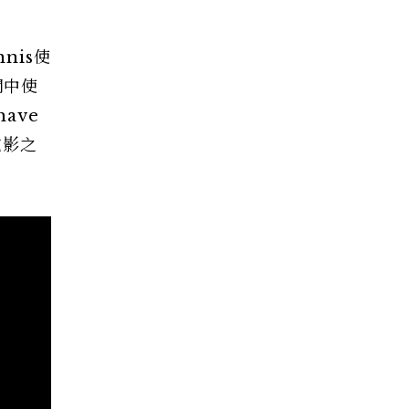
nnis使
問中使
have
電影之