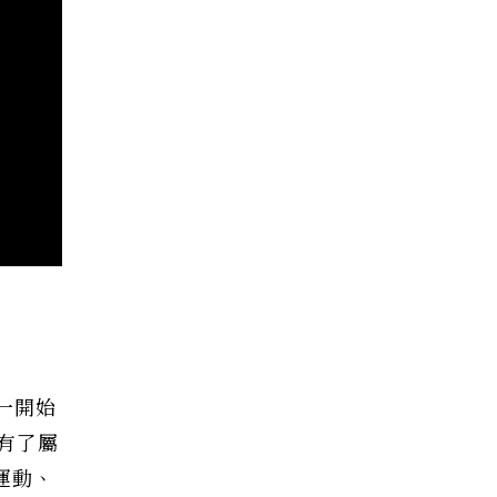
一開始
有了屬
運動、