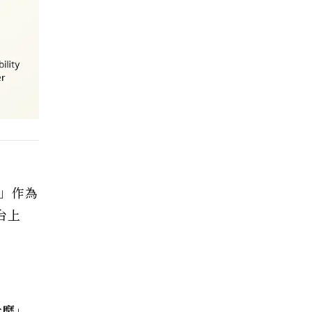
z」作為
台上
什麼」