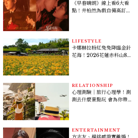
《早春晴朗》線上看6大看
點！井柏然為戲自備高訂，
孫千苦等地下戀轉正，雨夜
激吻獲讚慾感天花板
LIFESTYLE
卡娜赫拉粉紅兔兔降臨金針
花海！2026花蓮赤科山8月
迎滿開花期，40公頃金色花
毯＋夢幻打卡攻略
RELATIONSHIP
心理測驗｜旅行心理學！測
測去什麼景點玩 會為你帶來
好運
ENTERTAINMENT
方志友、楊銘威證實離婚！