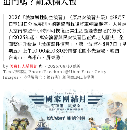
出門嗎？罰款懶人包
2026「城鎮韌性防空演習」（原萬安演習升級）於8月7
日至13日分區展開。聽到警報聲後將車輛靠邊停，人員進
入室內躲避半小時即可恢復正常生活是過去熟悉的方式；
自2025年起，萬安演習與民安演習已正式走入歷史，全
面整併升級為「城鎮韌性演習」，第一波將在8月7日（星
期五）上午10:00至10:30於南部地區率先登場，範圍：
台南市、高雄市、屏東縣。
by
美麗佳人編輯部
與
-
2026/08/10
更新
Text/奈耶里 Photo/Facebook@Uber Eats、Getty
Images、《捍衛戰士：獨行俠》劇照由IMDb提供