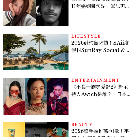
11年婚姻畫句點：無法再做
情人，但永遠是家人
LIFESTYLE
2026蘇梅島必訪！SAii度
假村SunRay Social &
Swim Club全新開箱，6
大亮點體驗懶人包
ENTERTAINMENT
《不良一族尋愛記2》新主
持人Awich是誰？「日本嘻
哈女王」人生比節目更抓
馬：25歲喪夫、家中遭槍擊
掃射
BEAUTY
2026護手霜推薦40款！平