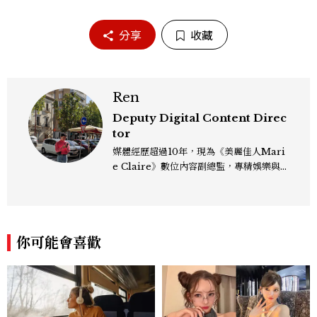
分享
收藏
Ren
Deputy Digital Content Direc
tor
媒體經歷超過10年，現為《美麗佳人Mari
e Claire》數位內容副總監，專精娛樂與
生活風格領域，處理國內外名人消息、頒獎
典禮與大型內容企劃。 ren_chen@mct
w.com.tw
你可能會喜歡