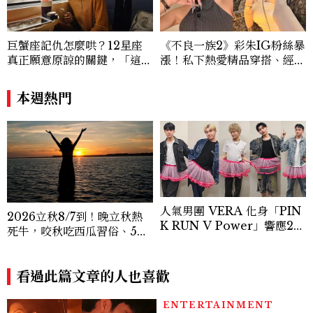
巨蟹座記仇怎麼哄？12星座
《不良一族2》彩朱IG粉絲暴
真正願意原諒的關鍵，「這星
漲！私下熱愛精品穿搭、經營
座」道歉沒用，要看你下一次
服飾品牌，堪稱品味最好女成
怎麼做
員
本週熱門
人氣男團 VERA 化身「PIN
2026立秋8/7到！晚立秋熱
K RUN V Power」響應20
死牛，咬秋吃西瓜習俗、5大
26裙襬澎澎RUN，So-net
禁忌與吉時懶人包
再度攜手美麗佳人傳遞粉紅力
量！
看過此篇文章的人也喜歡
ENTERTAINMENT