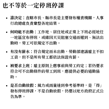
也不等於一定停班停課
誰決定：
直轄市長、縣市長是主要發布權責機關，人事
行政總處負責彙整各地結果。
何時能不出勤：
工作地、居住地或正常上下班必經地任
一地區宣布停班，或確因天災阻塞交通而遲到、無法出
勤時，勞工可依規定不出勤。
有沒有薪水：
符合規定而未出勤，勞動部建議雇主不扣
工資，但不是所有勞工都依法保證有薪。
被要求上班：
雇主原則上應事前與勞工約定；若仍要求
符合可不出勤條件的勞工到班，應提供必要的通勤協
助。
是否自動放假：
風力或雨量達到參考基準時，是「得」
發布停班停課，不是自動放假，仍要以地方政府正式公
告為準。