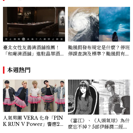
作品牌包含Aman、Four Seasons、Ca
pella、Mandarin Oriental、JOAL
I、Raffles、Banyan Tree、IHG、Ma
rriott等頂級飯店集團。 策劃並執行超過7
0篇深度專題「MC開房間」、260 篇以上
「玩咖懶人包」盤點類文章，致力用專業視
角提供讀者最新話題、兼具風格與實用的高
臺北女性友善清酒舖推薦！
颱風假發布規定是什麼？停班
品質生活旅遊靈感內容。 Contact：ben
「和庵清酒舖」進駐晶華酒
停課查詢及標準？颱風假有薪
ny_yang@mctw.com.tw
店：首創五行心情選酒、單杯
水嗎、可否拒絕上班？
180元起輕鬆微醺
本週熱門
人氣男團 VERA 化身「PIN
《富江》、《人頭氣球》為什
K RUN V Power」響應20
麼忘不掉？5部伊藤潤二經典
26裙襬澎澎RUN，So-net
作品一次看