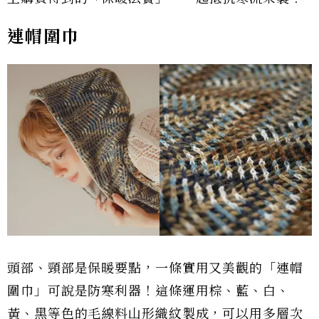
連帽圍巾
頭部、頸部是保暖要點，一條實用又美觀的「連帽
圍巾」可說是防寒利器！這條運用棕、藍、白、
黃、黑等色的毛線料山形織紋製成，可以用多層次