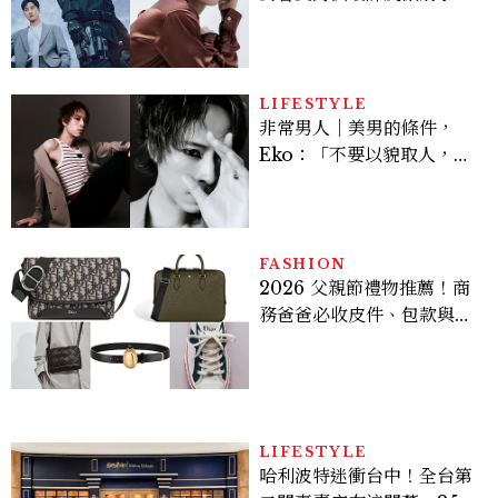
豪，鄭恩彩接棒女主，開專
機、刷黑卡，用錢輾壓罪犯
的陳利手回來了，這次能玩
多大？
LIFESTYLE
非常男人｜美男的條件，
Eko：「不要以貌取人，內
在與外在同樣重要。」
FASHION
2026 父親節禮物推薦！商
務爸爸必收皮件、包款與鞋
履一次看
LIFESTYLE
哈利波特迷衝台中！全台第