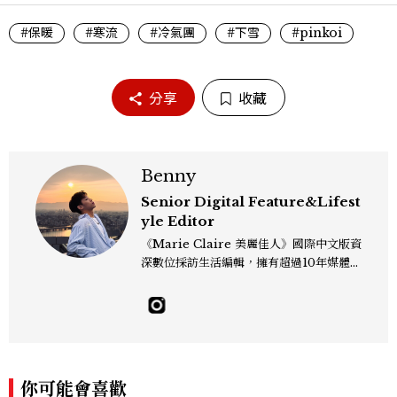
#保暖
#寒流
#冷氣團
#下雪
#pinkoi
分享
收藏
Benny
Senior Digital Feature&Lifest
yle Editor
《Marie Claire 美麗佳人》國際中文版資
深數位採訪生活編輯，擁有超過10年媒體與
編輯實務經驗。目前專注及深耕於全球各地
飯店、奢華旅宿、旅遊景點、航空等領域，
另涉獵3C家電、居家生活範疇，具備實測
開箱與趨勢剖析能力。 曾擔任即時新聞編
輯、時尚鐘錶線記者，擅長以精闢觀點挖掘
獨特角度，採訪足跡遍及馬爾地夫、紐西
你可能會喜歡
蘭、瑞士、德國、瑞典、亞洲主要城市，合