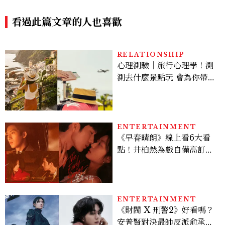
再度攜手美麗佳人傳遞粉紅力
量！
看過此篇文章的人也喜歡
RELATIONSHIP
心理測驗｜旅行心理學！測
測去什麼景點玩 會為你帶來
好運
ENTERTAINMENT
《早春晴朗》線上看6大看
點！井柏然為戲自備高訂，
孫千苦等地下戀轉正，雨夜
激吻獲讚慾感天花板
ENTERTAINMENT
《財閥 X 刑警2》好看嗎？
安普賢對決最帥反派俞承