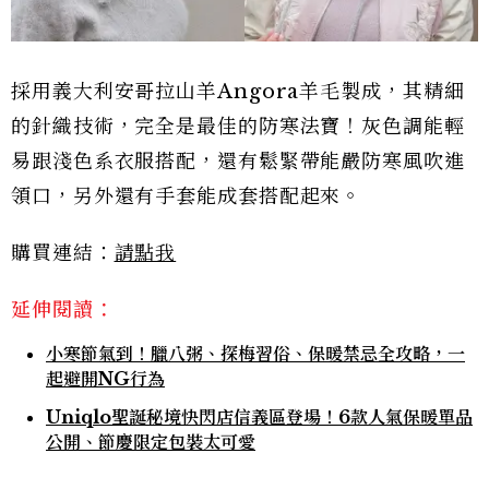
採用義大利安哥拉山羊Angora羊毛製成，其精細
的針織技術，完全是最佳的防寒法寶！灰色調能輕
易跟淺色系衣服搭配，還有鬆緊帶能嚴防寒風吹進
領口，另外還有手套能成套搭配起來。
購買連結：
請點我
延伸閱讀：
小寒節氣到！臘八粥、探梅習俗、保暖禁忌全攻略，一
起避開NG行為
Uniqlo聖誕秘境快閃店信義區登場！6款人氣保暖單品
公開、節慶限定包裝太可愛