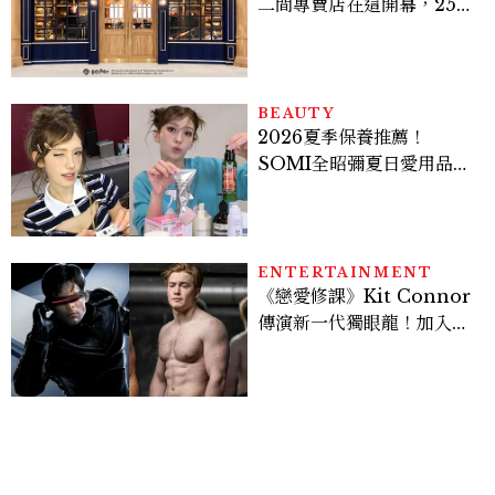
二間專賣店在這開幕，25週
年限定周邊、托特包太值得
入手
BEAUTY
2026夏季保養推薦！
SOMI全昭彌夏日愛用品公
開，防曬、護髮、止汗、頭
皮保養10款好物一次看
ENTERTAINMENT
《戀愛修課》Kit Connor
傳演新一代獨眼龍！加入新
版《X戰警》，可望搭檔
Sadie Sink