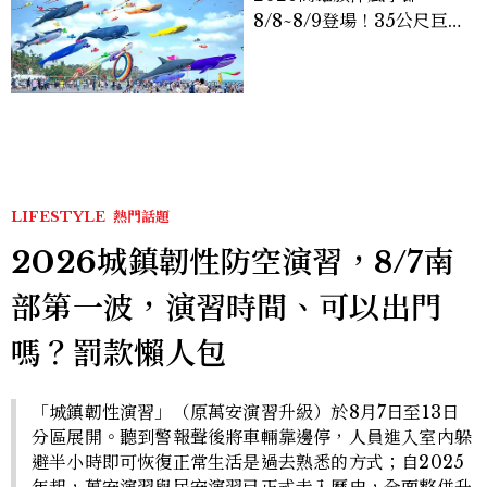
8/8~8/9登場！35公尺巨大
鯨魚首度放飛、豐富親子活
動時間懶人包
LIFESTYLE
熱門話題
2026城鎮韌性防空演習，8/7南
部第一波，演習時間、可以出門
嗎？罰款懶人包
「城鎮韌性演習」（原萬安演習升級）於8月7日至13日
分區展開。聽到警報聲後將車輛靠邊停，人員進入室內躲
避半小時即可恢復正常生活是過去熟悉的方式；自2025
年起，萬安演習與民安演習已正式走入歷史，全面整併升