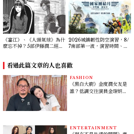
《富江》、《人頭氣球》為什
2026城鎮韌性防空演習，8/
麼忘不掉？5部伊藤潤二經典
7南部第一波，演習時間、可
作品一次看
以出門嗎？罰款懶人包
看過此篇文章的人也喜歡
FASHION
《黑白大廚》金度潤女友是
誰？低調交往演員金瑞妍、
曾出演《少年法庭》，私下
極簡風穿搭是日常範本！
ENTERTAINMENT