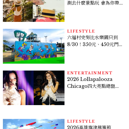
測去什麼景點玩 會為你帶來
好運
LIFESTYLE
六福村史努比水樂園只到
8/30！350元、450元門票
優惠一次看，必拍造景、
SNOOPY美食可愛登場
ENTERTAINMENT
2026 Lollapalooza
Chicago四大亮點總盤
點， JENNIE、 CORTIS
登台，K-POP擄獲全球！
LIFESTYLE
2026高雄旗津風箏節