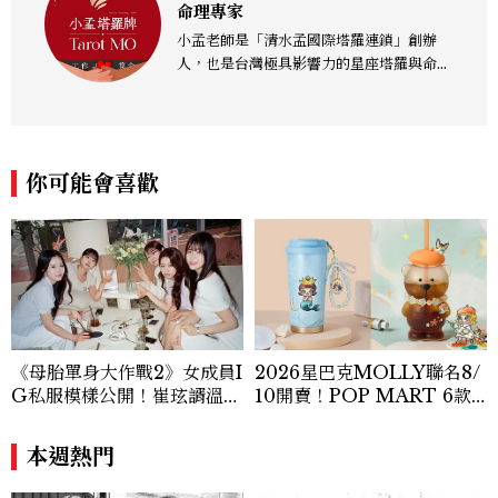
命理專家
小孟老師是「清水孟國際塔羅連鎖」創辦
人，也是台灣極具影響力的星座塔羅與命理
專家。除了長年受邀至各大電視節目擔任命
理嘉賓，亦是各大主流媒體的星座運勢專欄
作家。憑藉豐富的實務諮詢經驗，擅長將深
奧的塔羅牌卡與星象變化，轉化為貼近生活
你可能會喜歡
的精準預言與暖心指引。
《母胎單身大作戰2》女成員I
2026星巴克MOLLY聯名8/
G私服模樣公開！崔玹諝溫柔
10開賣！POP MART 6款
系歐膩粉絲飆漲、金秀炫竟是
杯袋價格、草莓布蕾星冰樂一
低調千金？
次看
本週熱門