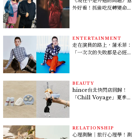
《現在不是外遇的問題》意
外好看！抓偷吃反轉變命
案？金憓秀傳奇美腿被讚
爆、金智勳大秀腹肌，曹汝
貞雙影后飆戲，線上看7大
看點懶人包
ENTERTAINMENT
走在演員的路上，蒲禾菲：
「一次次的失敗都是必經過
程，必須要經過那些練習，
才能做得好。」
BEAUTY
hince台北快閃店回歸！
「Chill Voyage」夏季限
定系列登場，夢幻海洋藍空
間、限定彩妝、DIY吊飾一
次體驗
RELATIONSHIP
心理測驗｜旅行心理學！測