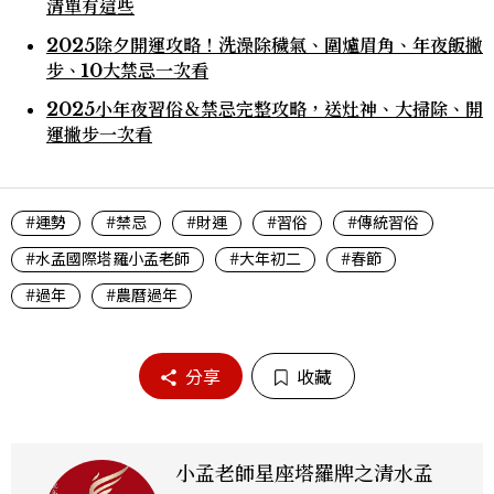
清單有這些
2025除夕開運攻略！洗澡除穢氣、圍爐眉角、年夜飯撇
步、10大禁忌一次看
2025小年夜習俗＆禁忌完整攻略，送灶神、大掃除、開
運撇步一次看
#運勢
#禁忌
#財運
#習俗
#傳統習俗
#水孟國際塔羅小孟老師
#大年初二
#春節
#過年
#農曆過年
分享
收藏
小孟老師星座塔羅牌之清水孟