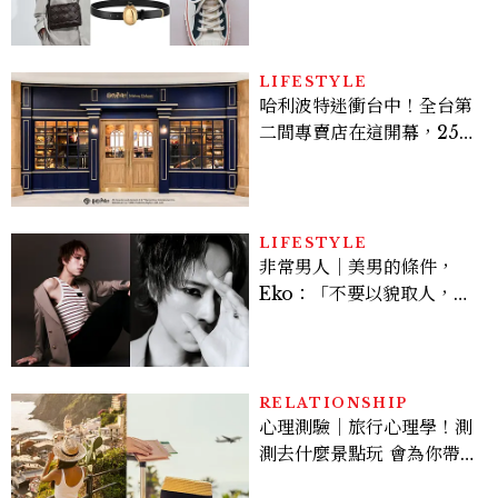
LIFESTYLE
哈利波特迷衝台中！全台第
二間專賣店在這開幕，25週
年限定周邊、托特包太值得
入手
LIFESTYLE
非常男人｜美男的條件，
Eko：「不要以貌取人，內
在與外在同樣重要。」
RELATIONSHIP
心理測驗｜旅行心理學！測
測去什麼景點玩 會為你帶來
好運