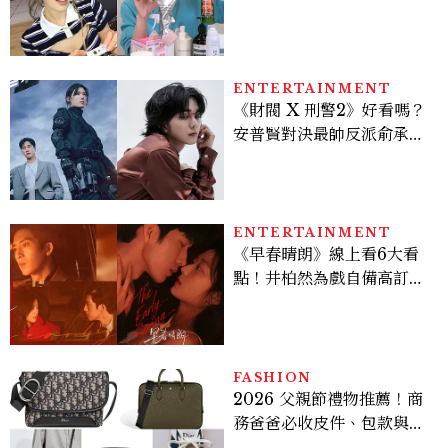
開，防曬、護髮、止汗、頭
皮保養10款好物一次看
ENTERTAINMENT
《財閥 X 刑警2》好看嗎？
安普賢對決最帥反派俞承
豪，鄭恩彩接棒女主，開專
機、刷黑卡，用錢輾壓罪犯
的陳利手回來了，這次能玩
多大？
ENTERTAINMENT
《早春晴朗》線上看6大看
點！井柏然為戲自備高訂，
孫千苦等地下戀轉正，雨夜
激吻獲讚慾感天花板
FASHION
2026 父親節禮物推薦！商
務爸爸必收皮件、包款與鞋
履一次看