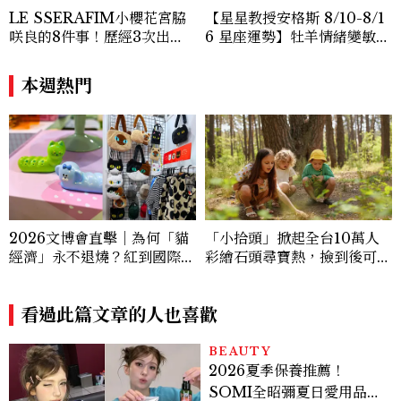
LE SSERAFIM小櫻花宮脇
【星星教授安格斯 8/10-8/1
咲良的8件事！歷經3次出
6 星座運勢】牡羊情緒變敏
道、嚴以律己的終極自我管理
感，雙子人際吸引力爆棚
王、靠「這招」養成17吋螞蟻
本週熱門
腰
2026文博會直擊｜為何「貓
「小拾頭」掀起全台10萬人
經濟」永不退燒？紅到國際的
彩繪石頭尋寶熱，撿到後可以
台灣療癒插畫、曼谷新潮貓系
帶走嗎
品牌，今年不能錯過的貓咪IP
推薦
看過此篇文章的人也喜歡
BEAUTY
2026夏季保養推薦！
SOMI全昭彌夏日愛用品公