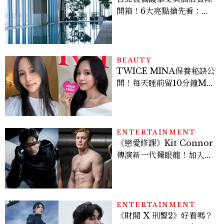
開箱！6大亮點搶先看：新
北最新旅宿地標、高空泳
池、客房藏奢華細節
BEAUTY
TWICE MINA保養秘訣公
開！每天睡前留10分鐘ME
TIME、定期皮拉提斯，6
個日常習慣養出牛奶肌
ENTERTAINMENT
《戀愛修課》Kit Connor
傳演新一代獨眼龍！加入新
版《X戰警》，可望搭檔
Sadie Sink
ENTERTAINMENT
《財閥 X 刑警2》好看嗎？