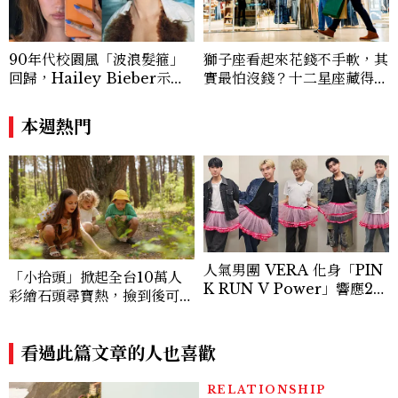
90年代校園風「波浪髮箍」
獅子座看起來花錢不手軟，其
回歸，Hailey Bieber示範
實最怕沒錢？十二星座藏得最
如何戴得時髦：這款Miu Mi
深的金錢焦慮，「這星座」比
u髮箍未開賣先爆紅！
價半天，最後卻買最貴的
本週熱門
人氣男團 VERA 化身「PIN
「小拾頭」掀起全台10萬人
K RUN V Power」響應20
彩繪石頭尋寶熱，撿到後可以
26裙襬澎澎RUN，So-net
帶走嗎
再度攜手美麗佳人傳遞粉紅力
量！
看過此篇文章的人也喜歡
RELATIONSHIP