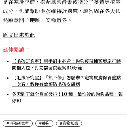
是在寒冷季節，搭配鳳梨酵素或微分子薑黃等植萃
成分，也能幫助毛孩維持舒適感，讓狗貓在冬天依
然願意開心跑跳、安穩過冬。
原文出處於此
延伸閱讀：
【毛孩研究室】新手飼主必看！狗狗疫苗種類與施打時
間懶人包，打完需留院觀察30分鐘
【毛孩研究室】「抓不停」怎麼辦？寵物皮膚保養重點
一次看，教你有效預防毛孩皮膚病
冬天到了就全身直發抖！10 種「最怕冷的狗狗品種」報
你知
#毛孩研究室
#養狗
#寵物知識