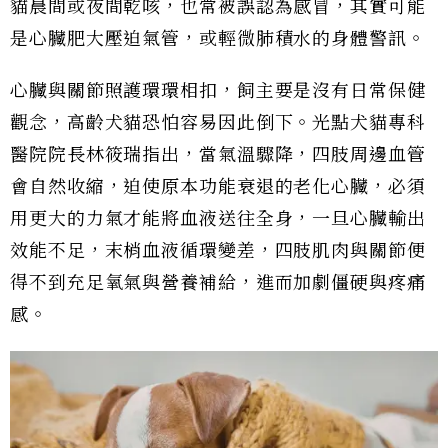
貓晨間或夜間乾咳，也常被誤認為感冒，其實可能
是心臟肥大壓迫氣管，或輕微肺積水的身體警訊。
心臟與關節照護環環相扣，飼主要是沒有日常保健
觀念，高齡犬貓恐怕容易因此倒下。光點犬貓專科
醫院院長林筱瑞指出，當氣溫驟降，四肢周邊血管
會自然收縮，迫使原本功能衰退的老化心臟，必須
用更大的力氣才能將血液送往全身，一旦心臟輸出
效能不足，末梢血液循環變差，四肢肌肉與關節便
得不到充足氧氣與營養補給，進而加劇僵硬與疼痛
感。