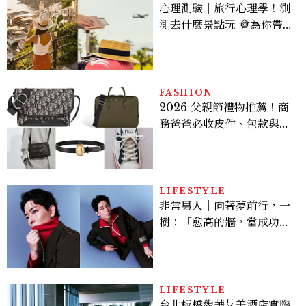
心理測驗｜旅行心理學！測
測去什麼景點玩 會為你帶來
好運
FASHION
2026 父親節禮物推薦！商
務爸爸必收皮件、包款與鞋
履一次看
LIFESTYLE
非常男人｜向著夢前行，一
樹：「愈高的牆，當成功爬
上去的那一刻，就愈有成就
感。」
LIFESTYLE
台北板橋馥華艾美酒店實際