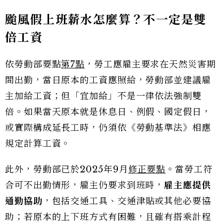
颱風假上班薪水怎麼算？不一定是雙
倍工資
依勞動部要點
第7點
，勞工應雇主要求在天然災害期
間出勤，當日原本的工資應照給，勞動部並建議雇
主加給工資；但「宜加給」不是一律依法強制雙
倍。如果當天原本就是休息日、例假、國定假日，
或實際構成延長工時，仍須依《勞動基準法》相應
規定計算工資。
此外，勞動部已於2025年9月
修正要點
。當勞工符
合可不出勤情形，雇主仍要求到班時，
雇主應提供
通勤協助
，包括交通工具、交通津貼或其他必要協
助；若原本的上下班方式有困難，且確有搭乘計程