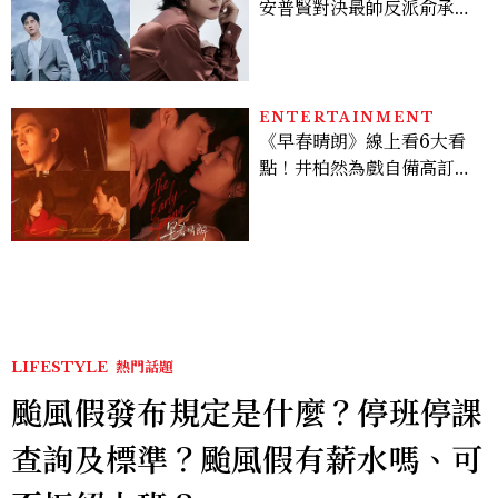
安普賢對決最帥反派俞承
豪，鄭恩彩接棒女主，開專
機、刷黑卡，用錢輾壓罪犯
的陳利手回來了，這次能玩
多大？
ENTERTAINMENT
《早春晴朗》線上看6大看
點！井柏然為戲自備高訂，
孫千苦等地下戀轉正，雨夜
激吻獲讚慾感天花板
LIFESTYLE
熱門話題
颱風假發布規定是什麼？停班停課
查詢及標準？颱風假有薪水嗎、可