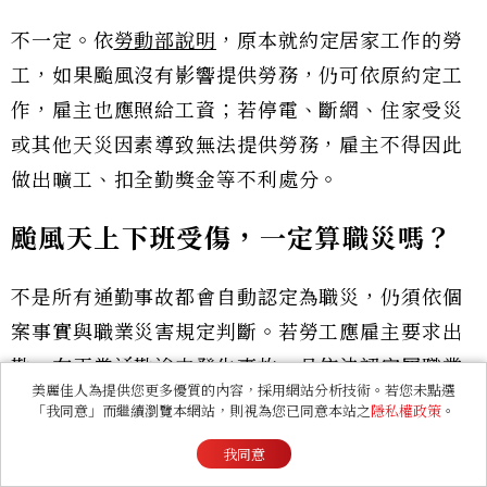
不一定。依
勞動部說明
，原本就約定居家工作的勞
工，如果颱風沒有影響提供勞務，仍可依原約定工
作，雇主也應照給工資；若停電、斷網、住家受災
或其他天災因素導致無法提供勞務，雇主不得因此
做出曠工、扣全勤獎金等不利處分。
颱風天上下班受傷，一定算職災嗎？
不是所有通勤事故都會自動認定為職災，仍須依個
案事實與職業災害規定判斷。若勞工應雇主要求出
勤，在正常通勤途中發生事故，且依法認定屬職業
美麗佳人為提供您更多優質的內容，採用網站分析技術。若您未點選
災害，治療、休養期間雇主應給予公傷病假，並依
「我同意」而繼續瀏覽本網站，則視為您已同意本站之
隱私權政策
。
《勞動基準法》第59條
辦理職災補償。
我同意