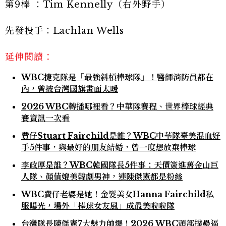
第9棒 ：Tim Kennelly（右外野手）
先發投手：Lachlan Wells
延伸閱讀：
WBC捷克隊是「最強斜槓棒球隊」！醫師消防員都在
內，曾披台灣國旗畫面太暖
2026 WBC轉播哪裡看？中華隊賽程、世界棒球經典
賽資訊一次看
費仔Stuart Fairchild是誰？WBC中華隊臺美混血好
手5件事，與最好的朋友結婚，曾一度想放棄棒球
李政厚是誰？WBC韓國隊長5件事：天價簽進舊金山巨
人隊、顏值媲美韓劇男神，連陳傑憲都是粉絲
WBC費仔老婆是她！金髮美女Hanna Fairchild私
服曝光，場外「棒球女友風」成最美啦啦隊
台灣隊長陳傑憲7大魅力帥爆！2026 WBC頭部撲壘逼