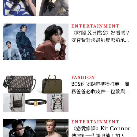
美出新高度，10款保養、香
水、護髮同款一次看
ENTERTAINMENT
《財閥 X 刑警2》好看嗎？
安普賢對決最帥反派俞承
豪，鄭恩彩接棒女主，開專
機、刷黑卡，用錢輾壓罪犯
的陳利手回來了，這次能玩
多大？
FASHION
2026 父親節禮物推薦！商
務爸爸必收皮件、包款與鞋
履一次看
ENTERTAINMENT
《戀愛修課》Kit Connor
傳演新一代獨眼龍！加入新