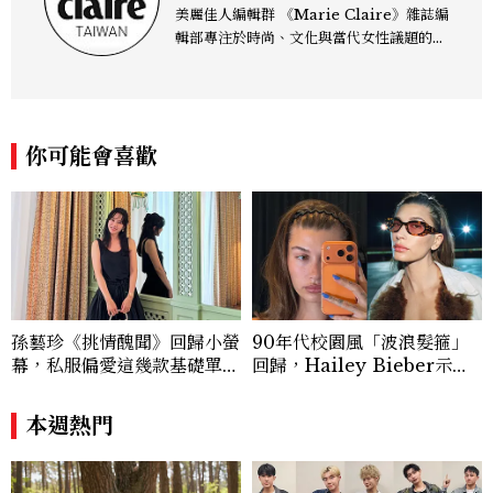
美麗佳人編輯群 《Marie Claire》雜誌編
輯部專注於時尚、文化與當代女性議題的深
度呈現，致力打造兼具風格與觀點的內容敘
事。 團隊擅長核心議題企劃、內容策展與
跨平台整合，長期關注國際時代脈動與社會
趨勢，從文化觀察出發，挖掘具有啟發性的
你可能會喜歡
女性故事與價值觀；同時以細膩的美學語言
與敘事張力，轉化為兼具視覺風格與思想深
度的內容。 《Marie Claire》始終以敏銳
視角與編輯直覺，引領讀者探索女性多元面
貌與生活品味風格的無限可能。
孫藝珍《挑情醜聞》回歸小螢
90年代校園風「波浪髮箍」
幕，私服偏愛這幾款基礎單
回歸，Hailey Bieber示範
品，隨手一穿都是高級感範
如何戴得時髦：這款Miu Mi
本！
u髮箍未開賣先爆紅！
本週熱門