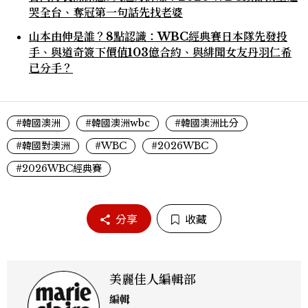
哭全台、奪冠第一句話先找老婆
山本由伸是誰？8點認識：WBC經典賽日本隊先發投
手、與道奇簽下價值103億合約、與緋聞女友丹羽仁希
已分手？
#韓國澳洲
#韓國澳洲wbc
#韓國澳洲比分
#韓國對澳洲
#WBC
#2026WBC
#2026WBC經典賽
分享
收藏
美麗佳人編輯部
編輯