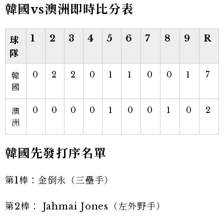
韓國vs澳洲即時比分表
1
2
3
4
5
6
7
8
9
R
球
隊
0
2
2
0
1
1
0
0
1
7
韓
國
0
0
0
0
1
0
0
1
0
2
澳
洲
韓國先發打序名單
第1棒：金倒永（三壘手）
第2棒： Jahmai Jones（左外野手）