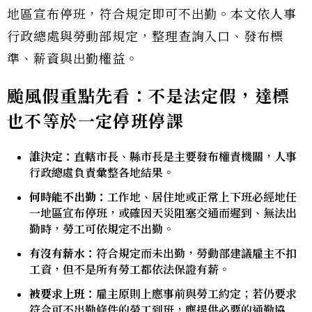
地區宣布停班，符合規定即可不出勤。本文依人事
行政總處與勞動部規定，整理查詢入口、發布標
準、薪資與出勤權益。
颱風假重點先看：不是法定假，達標
也不等於一定停班停課
誰決定：
直轄市長、縣市長是主要發布權責機關，人事
行政總處負責彙整各地結果。
何時能不出勤：
工作地、居住地或正常上下班必經地任
一地區宣布停班，或確因天災阻塞交通而遲到、無法出
勤時，勞工可依規定不出勤。
有沒有薪水：
符合規定而未出勤，勞動部建議雇主不扣
工資，但不是所有勞工都依法保證有薪。
被要求上班：
雇主原則上應事前與勞工約定；若仍要求
符合可不出勤條件的勞工到班，應提供必要的通勤協