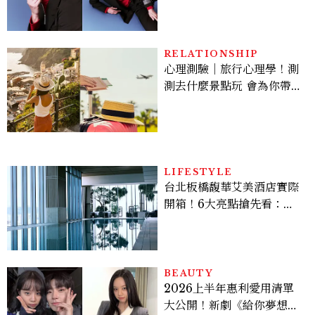
上去的那一刻，就愈有成就
感。」
RELATIONSHIP
心理測驗｜旅行心理學！測
測去什麼景點玩 會為你帶來
好運
LIFESTYLE
台北板橋馥華艾美酒店實際
開箱！6大亮點搶先看：新
北最新旅宿地標、高空泳
池、客房藏奢華細節
BEAUTY
2026上半年惠利愛用清單
大公開！新劇《給你夢想》