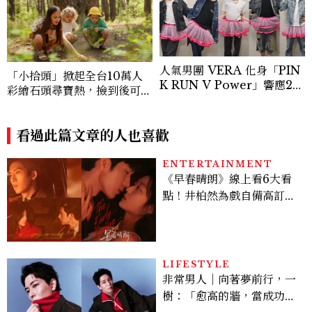
人氣男團 VERA 化身「PIN
「小拾頭」掀起全台10萬人
K RUN V Power」響應20
彩繪石頭尋寶熱，撿到後可以
26裙襬澎澎RUN，So-net
帶走嗎
再度攜手美麗佳人傳遞粉紅力
量！
看過此篇文章的人也喜歡
ENTERTAINMENT
《早春晴朗》線上看6大看
點！井柏然為戲自備高訂，
孫千苦等地下戀轉正，雨夜
激吻獲讚慾感天花板
LIFESTYLE
非常男人｜向著夢前行，一
樹：「愈高的牆，當成功爬