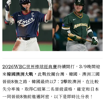
2026WBC世界棒球經典賽
持續開打，3/9晚間迎
來
韓國澳洲大戰，
此戰攸關台灣、韓國、澳洲三國
晉級8強之路，韓國最終以7：2擊敗澳洲，在比較
失分率後，取得C組第二名晉級資格，確定和日本
一同晉級8強前進邁阿密，以下是即時比分表！