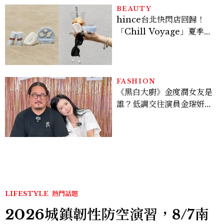
看點懶人包
BEAUTY
hince台北快閃店回歸！
「Chill Voyage」夏季限
定系列登場，夢幻海洋藍空
間、限定彩妝、DIY吊飾一
次體驗
FASHION
《黑白大廚》金度潤女友是
誰？低調交往演員金瑞妍、
曾出演《少年法庭》，私下
極簡風穿搭是日常範本！
LIFESTYLE
熱門話題
2026城鎮韌性防空演習，8/7南