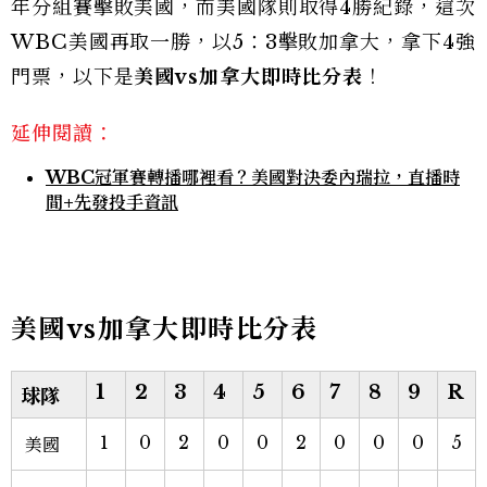
年分組賽擊敗美國，而美國隊則取得4勝紀錄，這次
WBC美國再取一勝，以5：3擊敗加拿大，拿下4強
門票，以下是
美國vs加拿大即時比分表
！
延伸閱讀：
WBC冠軍賽轉播哪裡看？美國對決委內瑞拉，直播時
間+先發投手資訊
美國vs加拿大即時比分表
1
2
3
4
5
6
7
8
9
R
球隊
1
0
2
0
0
2
0
0
0
5
美國