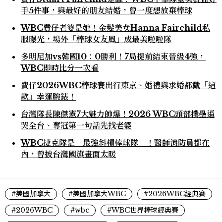
手5件事，與最好的朋友結婚，曾一度想放棄棒球
WBC費仔老婆是她！金髮美女Hanna Fairchild私
服曝光，場外「棒球女友風」成最美啦啦隊
多明尼加vs韓國10：0勝利！7局提前結束晉級4強，
WBC即時比分一次看
費仔2026WBC棒球賽出行東京、婚禮與求婚都戴「這
款」幸運腕錶！
台灣隊長陳傑憲7大魅力帥爆！2026 WBC頭部撲壘逼
哭全台、奪冠第一句話先找老婆
WBC捷克隊是「最強斜槓棒球隊」！醫師消防員都在
內，曾披台灣國旗畫面太暖
#美國加拿大
#美國加拿大WBC
#2026WBC經典賽
#2026WBC
#wbc
#WBC世界棒球經典賽