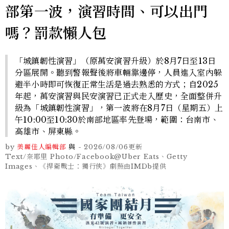
部第一波，演習時間、可以出門
嗎？罰款懶人包
「城鎮韌性演習」（原萬安演習升級）於8月7日至13日
分區展開。聽到警報聲後將車輛靠邊停，人員進入室內躲
避半小時即可恢復正常生活是過去熟悉的方式；自2025
年起，萬安演習與民安演習已正式走入歷史，全面整併升
級為「城鎮韌性演習」，第一波將在8月7日（星期五）上
午10:00至10:30於南部地區率先登場，範圍：台南市、
高雄市、屏東縣。
by
美麗佳人編輯部
與
-
2026/08/06
更新
Text/奈耶里 Photo/Facebook@Uber Eats、Getty
Images、《捍衛戰士：獨行俠》劇照由IMDb提供