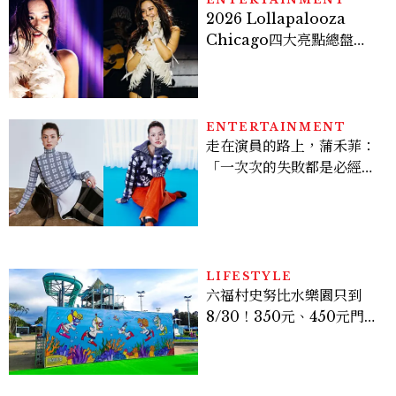
2026 Lollapalooza
Chicago四大亮點總盤
點， JENNIE、 CORTIS
登台，K-POP擄獲全球！
ENTERTAINMENT
走在演員的路上，蒲禾菲：
「一次次的失敗都是必經過
程，必須要經過那些練習，
才能做得好。」
LIFESTYLE
六福村史努比水樂園只到
8/30！350元、450元門票
優惠一次看，必拍造景、
SNOOPY美食可愛登場