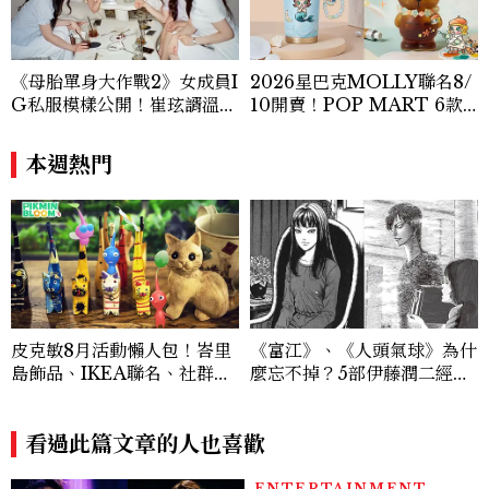
《母胎單身大作戰2》女成員I
2026星巴克MOLLY聯名8/
G私服模樣公開！崔玹諝溫柔
10開賣！POP MART 6款
系歐膩粉絲飆漲、金秀炫竟是
杯袋價格、草莓布蕾星冰樂一
低調千金？
次看
本週熱門
皮克敏8月活動懶人包！峇里
《富江》、《人頭氣球》為什
島飾品、IKEA聯名、社群
麼忘不掉？5部伊藤潤二經典
日、巨大花朵一次看
作品一次看
看過此篇文章的人也喜歡
ENTERTAINMENT