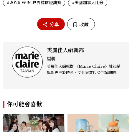
#2026 WBC世界棒球經典賽
#美國加拿大比分
分享
收藏
美麗佳人編輯部
編輯
美麗佳人編輯群 《Marie Claire》雜誌編
輯部專注於時尚、文化與當代女性議題的深
度呈現，致力打造兼具風格與觀點的內容敘
事。 團隊擅長核心議題企劃、內容策展與
跨平台整合，長期關注國際時代脈動與社會
趨勢，從文化觀察出發，挖掘具有啟發性的
你可能會喜歡
女性故事與價值觀；同時以細膩的美學語言
與敘事張力，轉化為兼具視覺風格與思想深
度的內容。 《Marie Claire》始終以敏銳
視角與編輯直覺，引領讀者探索女性多元面
貌與生活品味風格的無限可能。