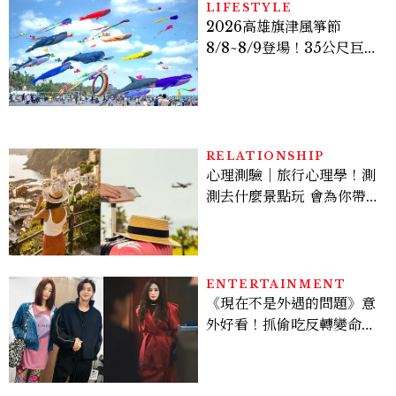
LIFESTYLE
2026高雄旗津風箏節
8/8~8/9登場！35公尺巨大
鯨魚首度放飛、豐富親子活
動時間懶人包
RELATIONSHIP
心理測驗｜旅行心理學！測
測去什麼景點玩 會為你帶來
好運
ENTERTAINMENT
《現在不是外遇的問題》意
外好看！抓偷吃反轉變命
案？金憓秀傳奇美腿被讚
爆、金智勳大秀腹肌，曹汝
貞雙影后飆戲，線上看7大