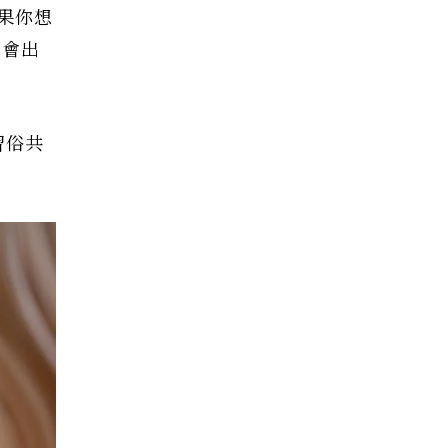
果你想
中會出
習俗共