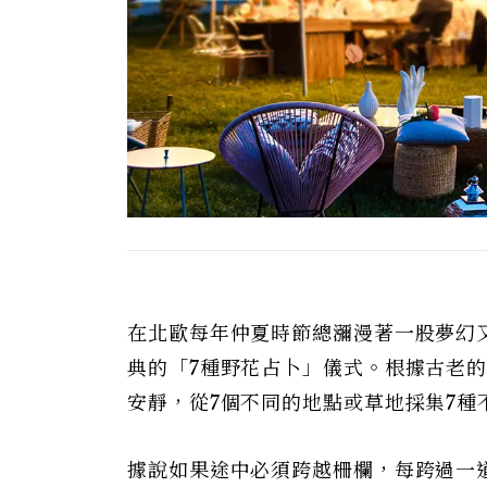
在北歐每年仲夏時節總瀰漫著一股夢幻
典的「7種野花占卜」儀式。根據古老
安靜，從7個不同的地點或草地採集7種
據說如果途中必須跨越柵欄，每跨過一