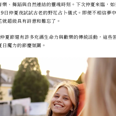
音樂、舞蹈與自然連結的靈魂時刻。下次仲夏來臨，如
月19日仲夏夜試試古老的野花占卜儀式。即便不相信夢
花就超級具有詩意和難忘了。
，仲夏節還有許多充滿生命力與歡樂的傳統活動，這些
夏日魔力的節慶氛圍。