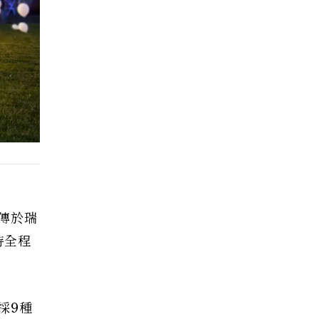
傳於瑞
持全程
採9種