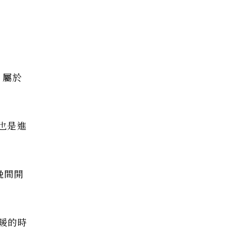
，屬於
，也是進
晚間開
暖的時