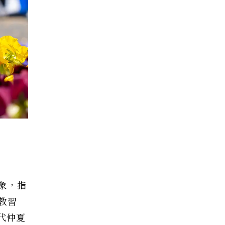
象，指
教習
代仲夏