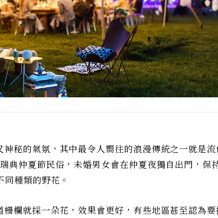
又神秘的氣氛，其中最令人嚮往的浪漫傳統之一就是流
的瑞典仲夏節民俗，未婚男女會在仲夏夜獨自出門，保
不同種類的野花。
道柵欄就採一朵花，效果會更好，有些地區甚至認為要