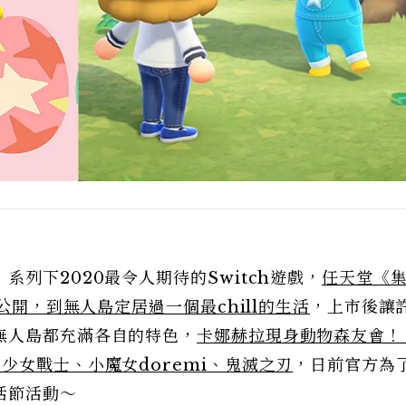
列下2020最令人期待的Switch遊戲，
任天堂《
公開，到無人島定居過一個最chill的生活
，上市後讓
無人島都充滿各自的特色，
卡娜赫拉現身動物森友會！
少女戰士、小魔女doremi、鬼滅之刃
，日前官方為
活節活動～