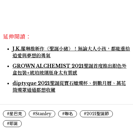
延伸閱讀：
J.K.羅琳推新作《聖誕小豬》！無論大人小孩，都能重拾
追愛與夢想的勇氣
GROWN ALCHEMIST 2021聖誕首度推出銀色外
盒包裝+琥珀玻璃瓶身太有質感
diptyque 2021聖誕從寶石蠟燭杯、倒數月曆、萬花
筒燭罩通通都想收藏
#星巴克
#Stanley
#聯名
#2021聖誕節
#耶誕