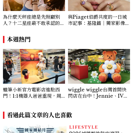
為什麼天秤座總是先照顧別
與Piaget伯爵共度的一日城
人？十二星座最不敢承認的一
市記事：基隆篇｜獨家影像故
句話，「這星座」嘴上說沒
事
差，回家之後想很久
本週熱門
蠟筆小新官方電影店進駐西
wiggle wiggle台灣首間快
門！1:1機器人爸爸重現，周
閃店在台中！Jennie、IVE
邊亮點與地點一次看
都愛，超萌限時「夏日小屋」
必逛
看過此篇文章的人也喜歡
LIFESTYLE