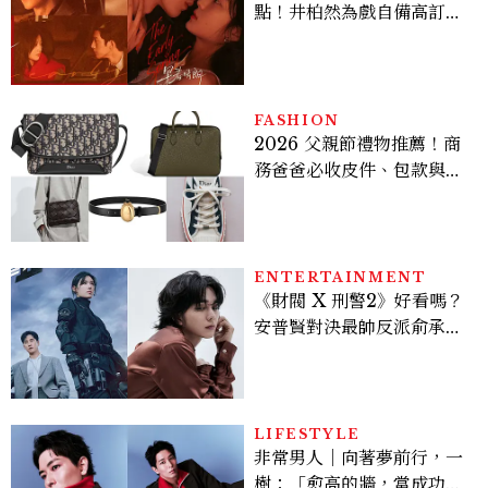
點！井柏然為戲自備高訂，
孫千苦等地下戀轉正，雨夜
激吻獲讚慾感天花板
FASHION
2026 父親節禮物推薦！商
務爸爸必收皮件、包款與鞋
履一次看
ENTERTAINMENT
《財閥 X 刑警2》好看嗎？
安普賢對決最帥反派俞承
豪，鄭恩彩接棒女主，開專
機、刷黑卡，用錢輾壓罪犯
的陳利手回來了，這次能玩
多大？
LIFESTYLE
非常男人｜向著夢前行，一
樹：「愈高的牆，當成功爬