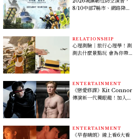
2026城鎮韌性防空演習，
8/10中部7縣市、網路降速
時間、NCC規則、可以出
門嗎？罰款懶人包
RELATIONSHIP
心理測驗｜旅行心理學！測
測去什麼景點玩 會為你帶來
好運
ENTERTAINMENT
《戀愛修課》Kit Connor
傳演新一代獨眼龍！加入新
版《X戰警》，可望搭檔
Sadie Sink
ENTERTAINMENT
《早春晴朗》線上看6大看