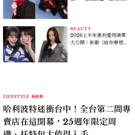
上去的那一刻，就愈有成就
感。」
BEAUTY
2026上半年惠利愛用清單
大公開！新劇《給你夢想》
美出新高度，10款保養、香
水、護髮同款一次看
LIFESTYLE
新鮮事
哈利波特迷衝台中！全台第二間專
賣店在這開幕，25週年限定周
邊、托特包太值得入手