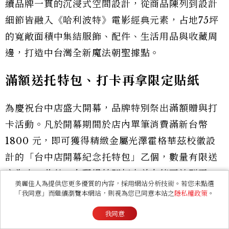
續品牌一貫的沉浸式空間設計，從商品陳列到設計
細節皆融入《哈利波特》電影經典元素，占地75坪
的寬敞面積中集結服飾、配件、生活用品與收藏周
邊，打造中台灣全新魔法朝聖據點。
滿額送托特包、打卡再拿限定貼紙
為慶祝台中店盛大開幕，品牌特別祭出滿額贈與打
卡活動。凡於開幕期間於店內單筆消費滿新台幣
1800 元，即可獲得精緻金屬光澤霍格華茲校徽設
計的「台中店開幕紀念托特包」乙個，數量有限送
完為止。此外，在現場拍照打卡並上傳至社群平
美麗佳人為提供您更多優質的內容，採用網站分析技術。若您未點選
台，更可免費領取台中店限定貼紙乙張。
「我同意」而繼續瀏覽本網站，則視為您已同意本站之
隱私權政策
。
我同意