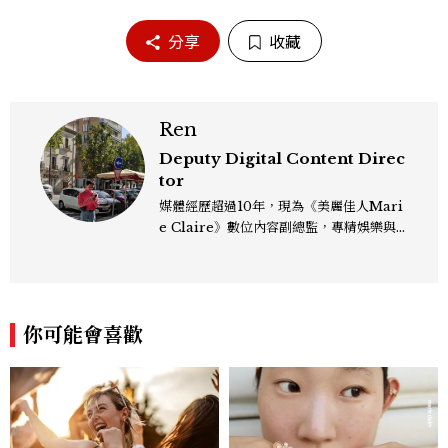
分享
收藏
Ren
Deputy Digital Content Direc
tor
媒體經歷超過10年，現為《美麗佳人Mari
e Claire》數位內容副總監，專精娛樂與
生活風格領域，處理國內外名人消息、頒獎
典禮與大型內容企劃。 ren_chen@mct
w.com.tw
你可能會喜歡