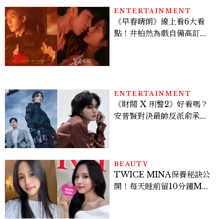
ENTERTAINMENT
《早春晴朗》線上看6大看
點！井柏然為戲自備高訂，
孫千苦等地下戀轉正，雨夜
激吻獲讚慾感天花板
ENTERTAINMENT
《財閥 X 刑警2》好看嗎？
安普賢對決最帥反派俞承
豪，鄭恩彩接棒女主，開專
機、刷黑卡，用錢輾壓罪犯
的陳利手回來了，這次能玩
多大？
BEAUTY
TWICE MINA保養秘訣公
開！每天睡前留10分鐘ME
TIME、定期皮拉提斯，6
個日常習慣養出牛奶肌