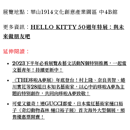
展覽地點：華山1914文化創意產業園區 中4B館
更多資訊：
HELLO KITTY 50週年特展：與未
來做朋友吧
延伸閱讀：
2023下半年必看展覽&藝文活動N個特別推薦，一起當
文藝青年！持續更新中！
《THE哆啦A夢展》年底登台！村上隆、奈良美智、蜷
川實花等28組日本知名藝術家，以心中的哆啦A夢為主
題的特別創作，共同向哆啦A夢致敬！
可愛又獵奇！連GUCCI都愛，日本當紅藝術家樋口裕
子《奇幻動物森林 樋口裕子展》首次海外大型個展，預
售優惠票開賣！