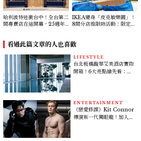
哈利波特迷衝台中！全台第二
IKEA變身「皮克敏樂園」！
間專賣店在這開幕，25週年
8間分店推限時活動：限定金
限定周邊、托特包太值得入手
色花苗、皮克敏造型紙帽完整
攻略
看過此篇文章的人也喜歡
LIFESTYLE
台北板橋馥華艾美酒店實際
開箱！6大亮點搶先看：新
北最新旅宿地標、高空泳
池、客房藏奢華細節
ENTERTAINMENT
《戀愛修課》Kit Connor
傳演新一代獨眼龍！加入新
版《X戰警》，可望搭檔
Sadie Sink