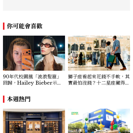
度呈現，致力打造兼具風格與觀點的內容敘
事。 團隊擅長核心議題企劃、內容策展與
跨平台整合，長期關注國際時代脈動與社會
趨勢，從文化觀察出發，挖掘具有啟發性的
你可能會喜歡
女性故事與價值觀；同時以細膩的美學語言
與敘事張力，轉化為兼具視覺風格與思想深
度的內容。 《Marie Claire》始終以敏銳
視角與編輯直覺，引領讀者探索女性多元面
貌與生活品味風格的無限可能。
90年代校園風「波浪髮箍」
獅子座看起來花錢不手軟，其
回歸，Hailey Bieber示範
實最怕沒錢？十二星座藏得最
如何戴得時髦：這款Miu Mi
深的金錢焦慮，「這星座」比
u髮箍未開賣先爆紅！
價半天，最後卻買最貴的
本週熱門