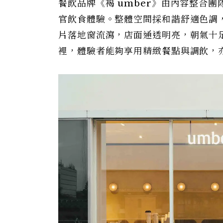
餐飲品牌《褐 umber》由內容整合團隊
官飲食體驗。整體空間採和諧舒適色調
片落地窗流瀉，店面通透明亮，朝氣十
裡，體驗者能夠享用精緻餐點與調飲，