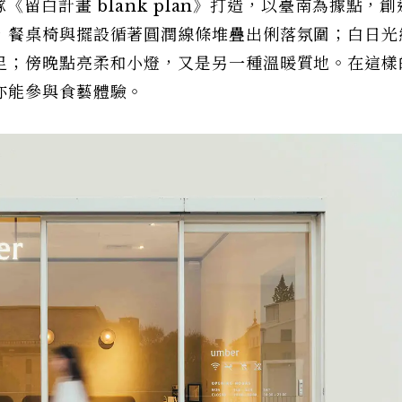
《留白計畫 blank plan》打造，以臺南為據點，
，餐桌椅與擺設循著圓潤線條堆疊出俐落氛圍；白日光
足；傍晚點亮柔和小燈，又是另一種溫暖質地。在這樣
亦能參與食藝體驗。