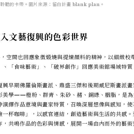
的卡帶。圖片來源：留白計畫 blank plan。
躍入文藝復興的色彩世界
料，空間也回應象徵煅燒與提煉顏料的精神，以細緻校
」、「食味藝術」、「破界創作」回應美術館場域特質
復興早期佛羅倫斯畫派、鼎盛三傑和後期威尼斯畫派畫
彩美學——橙粉、群青、朱砂、赭、銅綠、胭脂，是為
沖演繹作品意境與畫家特質，召喚深層想像與感知，使
驗一杯咖啡」，以感官連結，創造藝術與生活的共感。
作，共鳴作品的色彩與情感，展開一場由內而外的藝術