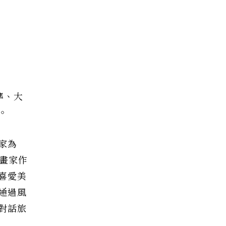
準、大
。
家為
畫家作
喜愛美
通過風
對話旅