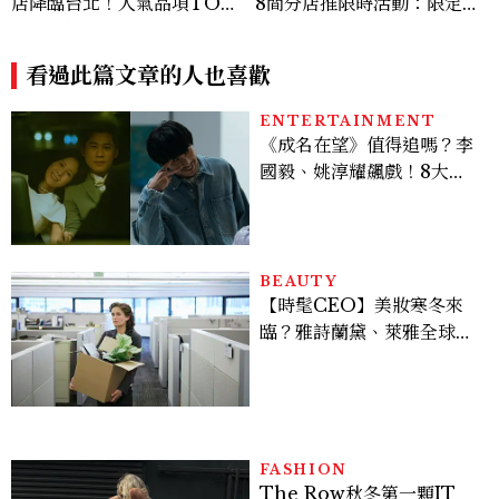
店降臨台北！人氣品項TOP
8間分店推限時活動：限定金
5價格公開，限定周邊、預約
色花苗、皮克敏造型紙帽完整
資訊全攻略
攻略
看過此篇文章的人也喜歡
ENTERTAINMENT
《成名在望》值得追嗎？李
國毅、姚淳耀飆戲！8大看
點與網友殘酷評價：節奏太
慢、犯人太好猜？
BEAUTY
【時髦CEO】美妝寒冬來
臨？雅詩蘭黛、萊雅全球裁
員＋關閉官網，下一步計畫
曝光
FASHION
The Row秋冬第一顆IT