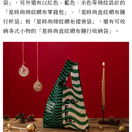
袋」，另外還有以紅色、藍色、米色等條紋設計的
「星時尚條紋網布零錢包」、「星時尚直紋網布隨
行杯袋」和「星時尚條紋網布提背袋」，還有可收
納各式小物的「星時尚直紋網布隨行收納袋」。