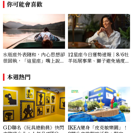
你可能會喜歡
水瓶座外表隨和，內心思想卻
12星座今日運勢速報｜8/6牡
很固執，「這星座」嘴上說都
羊拓展事業、獅子避免過度借
可以，最後還是照自己的方式
貸
選！12星座最難被改變的一
本週熱門
面
GD聯名《玩具總動員》快閃
IKEA變身「皮克敏樂園」！