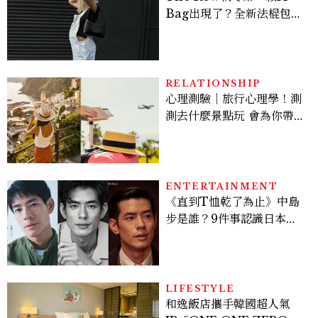
Bag出現了？全新法棍包
「Alma」，極簡控又要開
始排隊了
RELATIONSHIP
心理測驗｜旅行心理學！測
測去什麼景點玩 會為你帶來
好運
ENTERTAINMENT
《直到T恤乾了為止》中島
步是誰？9件事認識日本
「昭和臉」男星：大文豪玄
孫、《地獄占星師》關鍵人
物
LIFESTYLE
和逸飯店攜手韓國超人氣