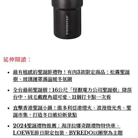
延伸閱讀：
最有植感的聖誕節禮物！有肉3款限定商品：松霧聖誕
樹、玻璃鐘罩滿溢暖冬氛圍
全台最萌聖誕樹！16公尺「怪獸電力公司聖誕樹」降落
台中，絨毛戴鹿角超可愛、11個打卡點一次看
直擊香港聖誕小鎮！維多利亞港煙火、浪漫燈光秀、聖
誕市集，打造冬日繽紛新景點
2024聖誕禮物推薦：海洋拉娜奇蹟禮物特快車、
LOEWE節日限定包裝、BYREDO以團聚為主題