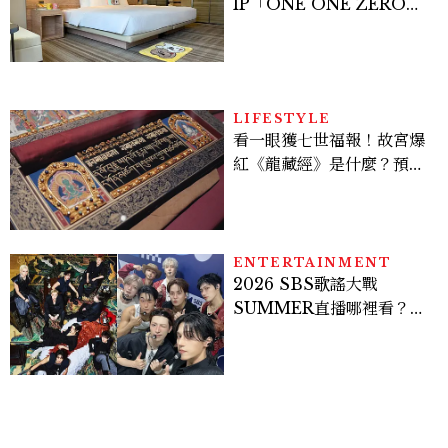
IP「ONE ONE ZERO
SEVEN」，打造療癒系快
樂狗狗主題房！全台獨家客
房、聯名好禮一次收藏
LIFESTYLE
看一眼獲七世福報！故宮爆
紅《龍藏經》是什麼？預約
＆參觀攻略一次看
ENTERTAINMENT
2026 SBS歌謠大戰
SUMMER直播哪裡看？
Stray Kids、ATEEZ等
28組卡司、線上播出時間一
次看