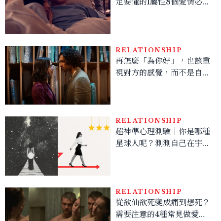
定要懂的I屬性8個愛情必修
學分，浪漫都藏在枝微末節
RELATIONSHIP
再怎麼「為你好」，也該重
視對方的感覺，而不是自己
任意詮釋，否則那只是一種
失控的傷害，而不是愛
RELATIONSHIP
超神準心理測驗｜你是哪種
星球人呢？測測自己在宇宙
運行的獨特方式
RELATIONSHIP
從欲仙欲死變成痛到想死？
需要注意的4種常見做愛體