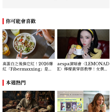
占星星座、塔羅、生命靈數、盧恩符文、色
彩、血型、潛意識心理測驗與占卜等。 《F
B/IG:星星教授安格斯》 《Youtube：安
格斯的星座元宇宙》 ★線上課程：《2025
你可能會喜歡
現代占星課》https://shifu.tw/courses/
angus
高蛋白之後換它紅！2026爆
aespa演唱會〈LEMONAD
紅「Fibermaxxing」是什
E〉檸檬黃穿搭教學！女偶像
麼？一天30g纖維，原來不用
3招搭法、Karina同款造型
狂吃菜
必跟上
本週熱門