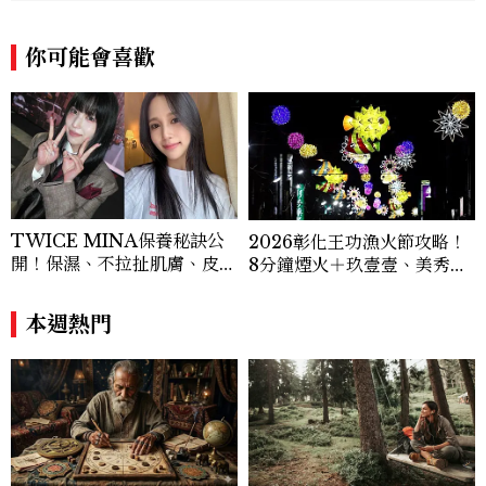
B/IG:星星教授安格斯》 《Youtube：安
格斯的星座元宇宙》 ★線上課程：《2025
你可能會喜歡
現代占星課》https://shifu.tw/courses/
angus
TWICE MINA保養秘訣公
2026彰化王功漁火節攻略！
開！保濕、不拉扯肌膚、皮拉
8分鐘煙火＋玖壹壹、美秀集
提斯，6個日常習慣養出牛奶
團開唱，千人烤蚵、鯊魚先生
肌
一次玩
本週熱門