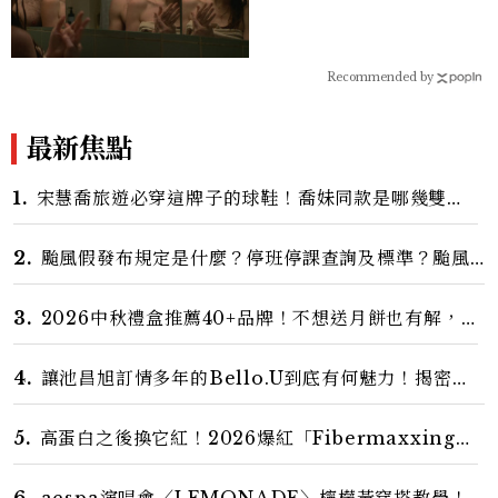
位
Recommended by
最新焦點
1.
宋慧喬旅遊必穿這牌子的球鞋！喬妹同款是哪幾雙？
AUTRY究竟有什麼魅力讓她愛上？
2.
颱風假發布規定是什麼？停班停課查詢及標準？颱風
假有薪水嗎、可否拒絕上班？
3.
2026中秋禮盒推薦40+品牌！不想送月餅也有解，
送長輩、送客戶一次挑
4.
讓池昌旭訂情多年的Bello.U到底有何魅力！揭密男
神發光乳霜～「肽光透亮緊緻霜」如何打造日不落的透亮
肌，熬夜拍戲不顯疲倦感，超神！
5.
高蛋白之後換它紅！2026爆紅「Fibermaxxing」
是什麼？一天30g纖維，原來不用狂吃菜
6.
aespa演唱會〈LEMONADE〉檸檬黃穿搭教學！