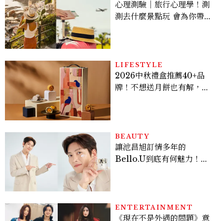
心理測驗｜旅行心理學！測
測去什麼景點玩 會為你帶來
好運
LIFESTYLE
2026中秋禮盒推薦40+品
牌！不想送月餅也有解，送
長輩、送客戶一次挑
BEAUTY
讓池昌旭訂情多年的
Bello.U到底有何魅力！揭
密男神發光乳霜～「肽光透
亮緊緻霜」如何打造日不落
的透亮肌，熬夜拍戲不顯疲
倦感，超神！
ENTERTAINMENT
《現在不是外遇的問題》意