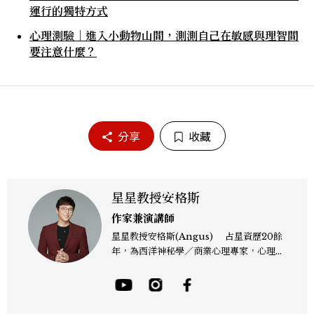
運行的獨特方式
心理測驗｜進入小動物山間，測測自己在敏感與理智間
要注意什麼？
分享
收藏
星星教授安格斯
作家兼演講師
星星教授安格斯(Angus) 占星資歷20餘
年，為西洋神秘學／商業心理專家，心理諮
詢師，曾任電視台晨間新聞星座主播；200
4年起出書近30本相關著作，專業領域涵蓋
占星星座、塔羅、生命靈數、盧恩符文、色
彩、血型、潛意識心理測驗與占卜等。 《F