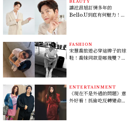
BEAUTY
讓池昌旭訂情多年的
Bello.U到底有何魅力！揭
密男神發光乳霜～「肽光透
亮緊緻霜」如何打造日不落
的透亮肌，熬夜拍戲不顯疲
倦感，超神！
FASHION
宋慧喬旅遊必穿這牌子的球
鞋！喬妹同款是哪幾雙？
AUTRY究竟有什麼魅力讓
她愛上？
ENTERTAINMENT
《現在不是外遇的問題》意
外好看！抓偷吃反轉變命
案？金憓秀傳奇美腿被讚
爆、金智勳大秀腹肌，曹汝
貞雙影后飆戲，線上看7大
看點懶人包