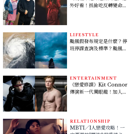
外好看！抓偷吃反轉變命
案？金憓秀傳奇美腿被讚
爆、金智勳大秀腹肌，曹汝
貞雙影后飆戲，線上看7大
看點懶人包
LIFESTYLE
颱風假發布規定是什麼？停
班停課查詢及標準？颱風假
有薪水嗎、可否拒絕上班？
ENTERTAINMENT
《戀愛修課》Kit Connor
傳演新一代獨眼龍！加入新
版《X戰警》，可望搭檔
Sadie Sink
RELATIONSHIP
MBTI／I人戀愛攻略！一