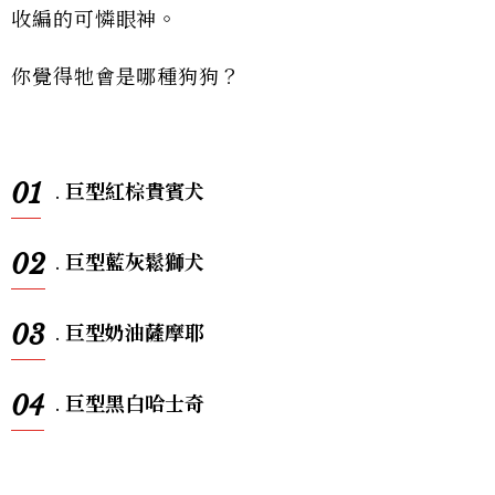
收編的可憐眼神。
你覺得牠會是哪種狗狗？
01
.
巨型紅棕貴賓犬
02
.
巨型藍灰鬆獅犬
03
.
巨型奶油薩摩耶
04
.
巨型黑白哈士奇