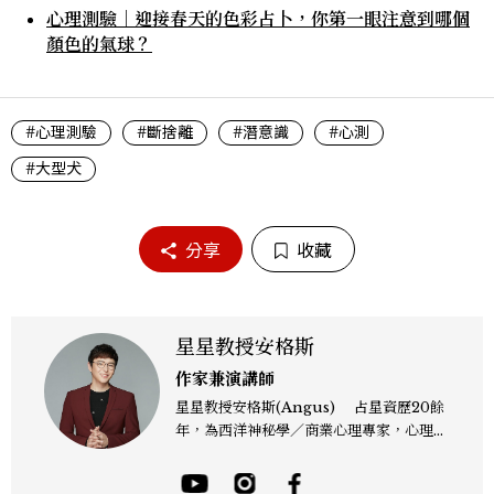
心理測驗｜迎接春天的色彩占卜，你第一眼注意到哪個
顏色的氣球？
#心理測驗
#斷捨離
#潛意識
#心測
#大型犬
分享
收藏
星星教授安格斯
作家兼演講師
星星教授安格斯(Angus) 占星資歷20餘
年，為西洋神秘學／商業心理專家，心理諮
詢師，曾任電視台晨間新聞星座主播；200
4年起出書近30本相關著作，專業領域涵蓋