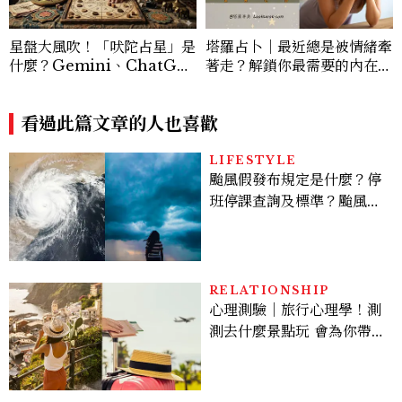
星盤大風吹！「吠陀占星」是
塔羅占卜｜最近總是被情緒牽
什麼？Gemini、ChatGP
著走？解鎖你最需要的內在平
T指令這樣下，神準解析瘋傳
衡與情緒轉念心法
看過此篇文章的人也喜歡
LIFESTYLE
颱風假發布規定是什麼？停
班停課查詢及標準？颱風假
有薪水嗎、可否拒絕上班？
RELATIONSHIP
心理測驗｜旅行心理學！測
測去什麼景點玩 會為你帶來
好運