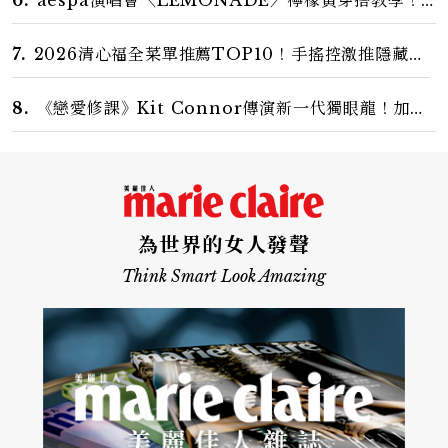
女偶像3招搭法、Karina同款造型必跟上
7.
2026清心福全菜單推薦TOP10！手搖控激推隱藏版
神飲、黃金甜度一次看
8.
《戀愛修課》Kit Connor傳演新一代獨眼龍！加入
新版《X戰警》，可望搭檔Sadie Sink
為世界的女人發聲
Think Smart Look Amazing