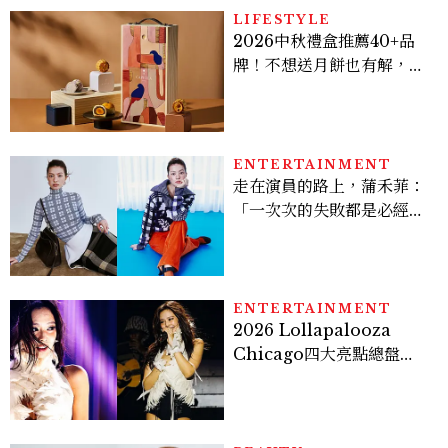
LIFESTYLE
2026中秋禮盒推薦40+品
牌！不想送月餅也有解，送
長輩、送客戶一次挑
ENTERTAINMENT
走在演員的路上，蒲禾菲：
「一次次的失敗都是必經過
程，必須要經過那些練習，
才能做得好。」
ENTERTAINMENT
2026 Lollapalooza
Chicago四大亮點總盤
點， JENNIE、 CORTIS
登台，K-POP擄獲全球！