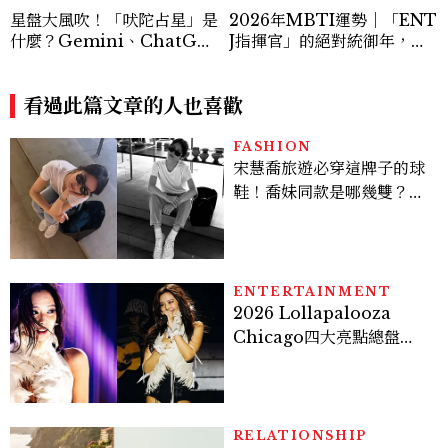
星盤大風吹！「吠陀占星」是
2026年MBTI運勢｜「ENT
什麼？Gemini、ChatGP
J指揮官」的絕對統御年，從
T指令這樣下，神準解析瘋傳
執行長進化為時代創局者
看過此篇文章的人也喜歡
FASHION
宋慧喬旅遊必穿這牌子的球
鞋！喬妹同款是哪幾雙？
AUTRY究竟有什麼魅力讓
她愛上？
ENTERTAINMENT
2026 Lollapalooza
Chicago四大亮點總盤
點， JENNIE、 CORTIS
登台，K-POP擄獲全球！
RELATIONSHIP