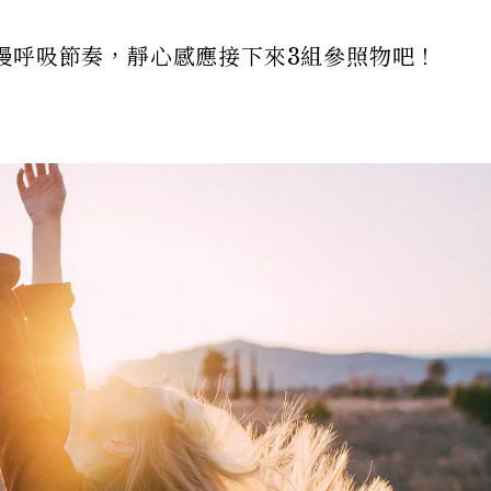
慢呼吸節奏，靜心感應接下來3組參照物吧！