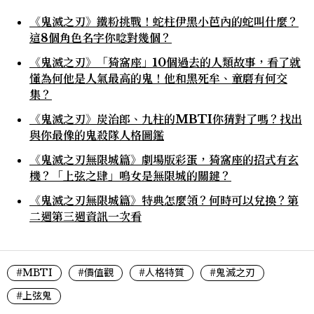
《鬼滅之刃》鐵粉挑戰！蛇柱伊黑小芭內的蛇叫什麼？
這8個角色名字你唸對幾個？
《鬼滅之刃》「猗窩座」10個過去的人類故事，看了就
懂為何他是人氣最高的鬼！他和黑死牟、童磨有何交
集？
《鬼滅之刃》炭治郎、九柱的MBTI你猜對了嗎？找出
與你最像的鬼殺隊人格圖鑑
《鬼滅之刃無限城篇》劇場版彩蛋，猗窩座的招式有玄
機？「上弦之肆」鳴女是無限城的關鍵？
《鬼滅之刃無限城篇》特典怎麼領？何時可以兌換？第
二週第三週資訊一次看
#MBTI
#價值觀
#人格特質
#鬼滅之刃
#上弦鬼