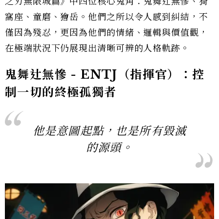
之刃無限城篇》中四位核心鬼角：鬼舞辻無慘、猗
窩座、童磨、獪岳。他們之所以令人感到糾結，不
僅因為殘忍，更因為他們的情緒、邏輯與價值觀，
在極端狀況下仍展現出清晰可辨的人格軌跡。
鬼舞辻無慘 - ENTJ（指揮官）：控
制一切的終極孤獨者
他是意圖起點，也是所有毀滅
的源頭。