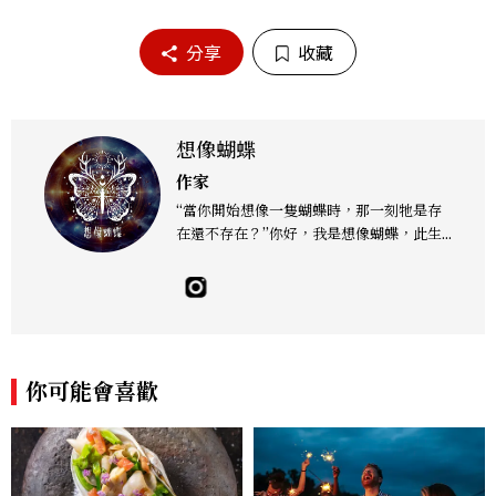
分享
收藏
想像蝴蝶
作家
“當你開始想像一隻蝴蝶時，那一刻牠是存
在還不存在？”你好，我是想像蝴蝶，此生
身而為人的目的是協助迷失航道的靈魂或星
際種子們找到歸途。在這個瞬息萬變的世界
裡，我們因進入人類系統，投入實相迷失了
自己的本真，忘記了靈魂的本質。然而，每
一個心靈的角落，都藏著一個獨特的靈魂印
記，等待著被喚醒，透過星塵、月亮、大地
你可能會喜歡
之母的能量場，穿越宇宙尋找那屬於自己的
獨特靈魂印記。啟動內在的奇蹟，重拾遺忘
的記憶，讓我們共同啟程，靜聽內心的聲
音，解開藏匿在記憶中的秘密。想像蝴蝶引
導你開啟愛與智慧的光芒照亮前行的道路，