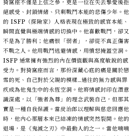
猗窩座不僅是上弦之參，更是一位在失去摯愛後拒
絕感受、封鎖情緒、只剩戰鬥本能的悲傷少年。他
的 ISFP（探險家）人格表現在極致的感官本能、
瞬間直覺與極端情感的切換中。他喜歡戰鬥，卻又
不是為了勝利；他痛恨「弱者」，卻從不真正傷害
不戰之人。他用戰鬥逃避情感，用憤怒掩蓋空洞。
ISFP 通常擁有強烈的內在價值觀與高度敏銳的感
受力。對猗窩座而言，那份深藏心底的痛是關於戀
雪的死、自己對於父親的模樣…過往的無力感與罪
疚成為他鬼生中的永恆空洞。他將情感封印在潛意
識深處，以「強者為尊」的理念武裝自己，但那其
實是一種自我保護。當炭治郎以理解與慈悲回應他
時，他內心那層本來已結凍的情感突然裂開。他的
退場，是《鬼滅之刃》中最動人的之一。當他喃喃