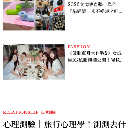
2026文博會直擊｜為何
「貓經濟」永不退燒？紅到
國際的台灣療癒插畫、曼谷
新潮貓系品牌，今年不能錯
過的貓咪IP推薦
FASHION
《母胎單身大作戰2》女成
員IG私服模樣公開！崔玹諝
溫柔系歐膩粉絲飆漲、金秀
炫竟是低調千金？
RELATIONSHIP
心理測驗
心理測驗｜旅行心理學！測測去什