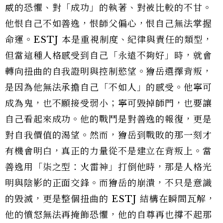
威的恐懼、對「成功」的執著、對被比較的不甘。
他恨自己不如善逸，恨師父偏心，恨自己無法掌握
命運。ESTJ 本是重視制度、紀律與責任的類型，
但當這種人格感受到自己「永遠不夠好」時，就會
轉向扭曲的自我證明與控制慾望。獪岳選擇背叛，
是因為他無法承擔自己「不如人」的感受。他寧可
成為鬼，也不願接受弱小；寧可毀掉師門，也要讓
自己看起來成功。他的戰鬥是對善逸的報復，更是
對自我價值的渴望。然而，獪岳到戰敗的那一刻才
有機會明白，真正的力量從不是建立在背叛上。當
善逸用「柒之型：火雷神」打倒他時，那是人格光
明與陰影的正面交鋒。而獪岳的崩潰，不只是意識
的毀滅，更是整個扭曲的 ESTJ 結構在瞬間瓦解，
他的憤怒無法再掩飾恐懼，他的自尊再也撐不起那