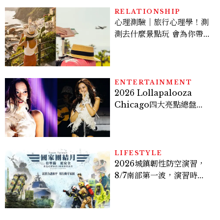
RELATIONSHIP
心理測驗｜旅行心理學！測
測去什麼景點玩 會為你帶來
好運
ENTERTAINMENT
2026 Lollapalooza
Chicago四大亮點總盤
點， JENNIE、 CORTIS
登台，K-POP擄獲全球！
LIFESTYLE
2026城鎮韌性防空演習，
8/7南部第一波，演習時
間、可以出門嗎？罰款懶人
包