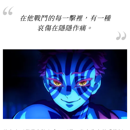
在他戰鬥的每一擊裡，有一種
哀傷在隱隱作痛。