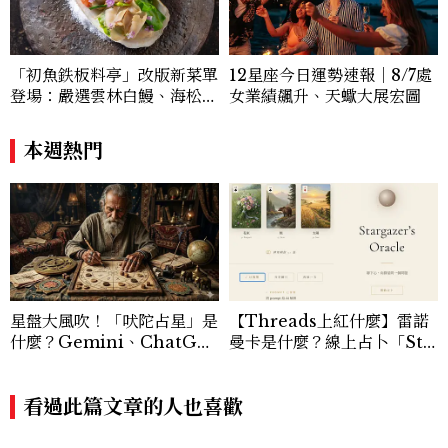
踏上這趟神秘之旅，讓靈魂在愛的擁抱中覺
醒，綻放屬於自己獨特的光芒。
12星座今日運勢速報｜8/7處
「初魚鉄板料亭」改版新菜單
女業績飆升、天蠍大展宏圖
登場：嚴選雲林白鰻、海松貝
交織旬味，限時推出父親節升
級優惠
本週熱門
星盤大風吹！「吠陀占星」是
【Threads上紅什麼】雷諾
什麼？Gemini、ChatGP
曼卡是什麼？線上占卜「Sta
T指令這樣下，神準解析瘋傳
rgazer’s Oracle」AI解牌
準到嚇壞網友
看過此篇文章的人也喜歡