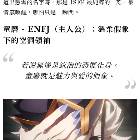
道出戀雪的名字時，那是 ISFP 最純粹的一刻，被
情感喚醒，哪怕只是一瞬間。
童磨 - ENFJ（主人公）：溫柔假象
下的空洞領袖
若說無慘是統治的恐懼化身，
童磨就是魅力與愛的假象。