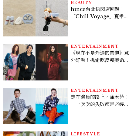
BEAUTY
hince台北快閃店回歸！
「Chill Voyage」夏季限
定系列登場，夢幻海洋藍空
間、限定彩妝、DIY吊飾一
次體驗
ENTERTAINMENT
《現在不是外遇的問題》意
外好看！抓偷吃反轉變命
案？金憓秀傳奇美腿被讚
爆、金智勳大秀腹肌，曹汝
貞雙影后飆戲，線上看7大
看點懶人包
ENTERTAINMENT
走在演員的路上，蒲禾菲：
「一次次的失敗都是必經過
程，必須要經過那些練習，
才能做得好。」
LIFESTYLE