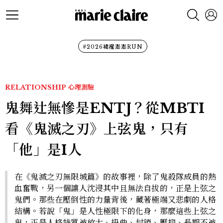
#2026裙襬澎澎RUN
RELATIONSHIP
心理測驗
鬼舞辻無慘是ENTJ？從MBTI
看《鬼滅之刃》上弦鬼，只有
「他」是I人
在《鬼滅之刃無限城篇》的故事裡，除了鬼殺隊成員的熱
血奮戰，另一個讓人沈浸其中且無法自拔的，正是上弦之
鬼們。那些在壓倒性的力量背後，藏著極端又悲劇的人格
結構。若說「鬼」是人性極限下的化身，那麼這些上弦之
鬼，正是人格特質被放大、扭曲、封鎖、壓抑、長期不被